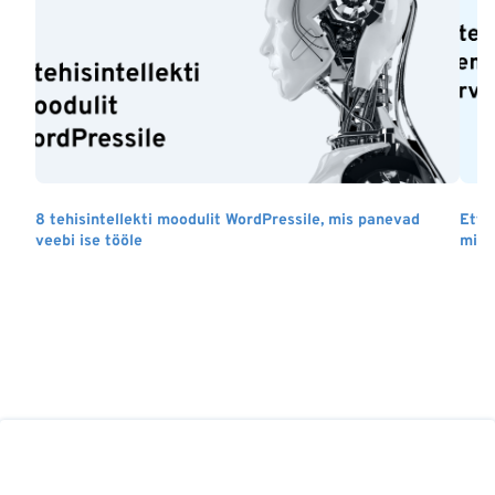
8 tehisintellekti moodulit WordPressile, mis panevad
Ette
veebi ise tööle
milj