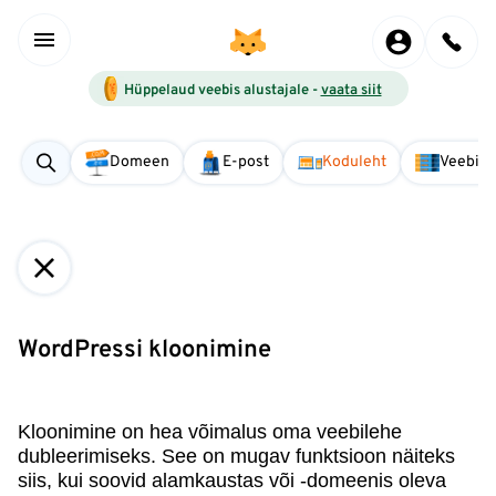
Hüppelaud veebis alustajale -
vaata siit
Domeen
E-post
Koduleht
Veebise
WordPressi kloonimine
Kloonimine on hea võimalus oma veebilehe
dubleerimiseks. See on mugav funktsioon näiteks
siis, kui soovid alamkaustas või -domeenis oleva