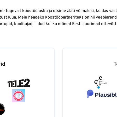
e tugevalt koostöö usku ja otsime alati võimalusi, kuidas vas
tust luua. Meie headeks koostööpartneriteks on nii veebiarend
artupid, koolitajad, liidud kui ka mõned Eesti suurimad ettevõtt
id
T