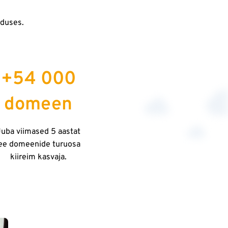
eduses.
.
+54 000
domeen
uba viimased 5 aastat
.ee domeenide turuosa
kiireim kasvaja.