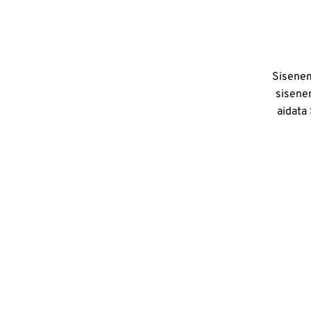
Sisenem
sisene
aidata 