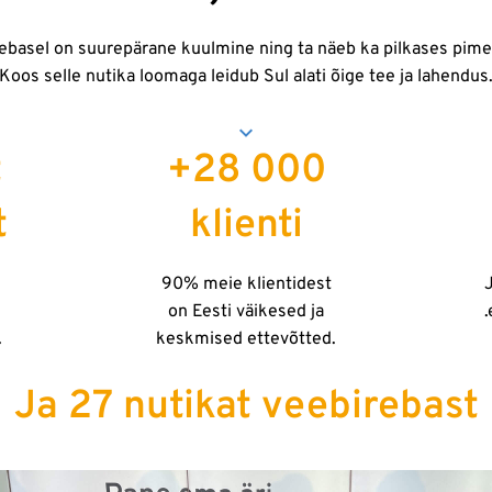
ebasel on suurepärane kuulmine ning ta näeb ka pilkases pim
Koos selle nutika loomaga leidub Sul alati õige tee ja lahendus
t
+28 000
t
klienti
90% meie klientidest
J
on Eesti väikesed ja
.
keskmised ettevõtted.
Ja 27 nutikat veebirebast