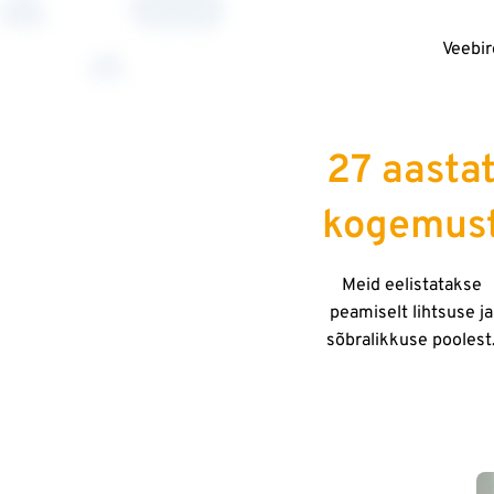
Veebir
27 aasta
kogemus
Meid eelistatakse
peamiselt lihtsuse ja
sõbralikkuse poolest