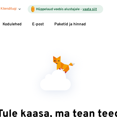
Klienditugi
Hüppelaud veebis alustajale -
vaata siit
Kodulehed
E-post
Paketid ja hinnad
Tule kaasa, ma tean tee