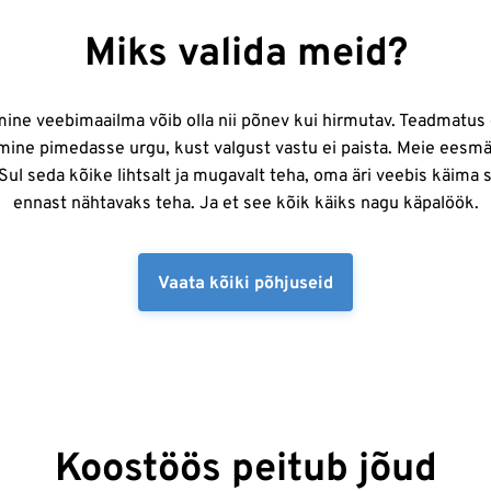
Miks valida meid?
ine veebimaailma võib olla nii põnev kui hirmutav. Teadmatus
mine pimedasse urgu, kust valgust vastu ei paista. Meie eesmä
Sul seda kõike lihtsalt ja mugavalt teha, oma äri veebis käima 
ennast nähtavaks teha. Ja et see kõik käiks nagu käpalöök.
Vaata kõiki põhjuseid
Koostöös peitub jõud