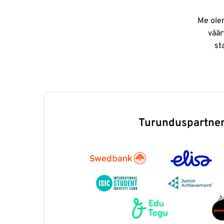
Me olem
väär
st
Turunduspartner