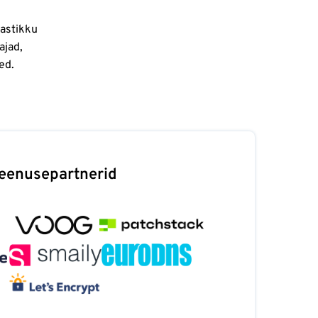
tastikku
ajad,
ed.
eenusepartnerid