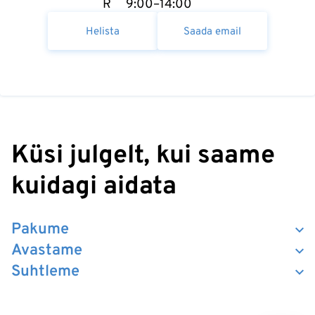
R
9:00–14:00
Helista
Saada email
Küsi julgelt, kui saame
kuidagi aidata
Pakume
Avastame
Suhtleme