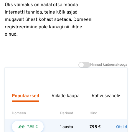
Üks võimalus on nädal otsa mööda
internetti tuhnida, teine kõik asjad
mugavalt ühest kohast soetada. Domeeni
registreerimine pole kunagi nii lihtne
olnud.
Hinnad käibemaksuga
Populaarsed
Riikide kaupa
Rahvusvahelised
Domeen
Periood
Hind
.ee
7.95 €
1 aasta
7.95
€
Otsi do