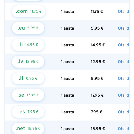
.com
11.75 €
1 aasta
11.75
€
Otsi do
.eu
5.95 €
1 aasta
5.95
€
Otsi do
.fi
14.95 €
1 aasta
14.95
€
Otsi do
.lv
12.95 €
1 aasta
12.95
€
Otsi do
.lt
8.95 €
1 aasta
8.95
€
Otsi do
.se
17.95 €
1 aasta
17.95
€
Otsi do
.es
7.95 €
1 aasta
7.95
€
Otsi do
.net
15.95 €
1 aasta
15.95
€
Otsi do