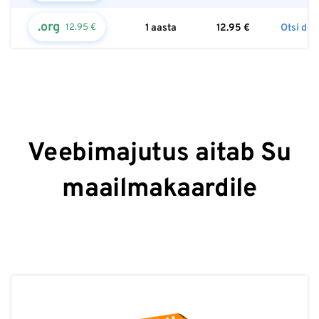
.org
12.95 €
1 aasta
12.95
€
Otsi do
Veebimajutus aitab Su
maailmakaardile