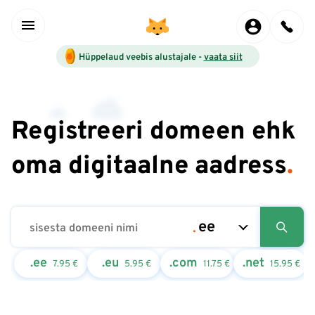
Hüppelaud veebis alustajale -
vaata siit
Registreeri domeen ehk
oma digitaalne aadress
.
.ee
.eu
.com
.net
7.95
€
5.95
€
11.75
€
15.95
€