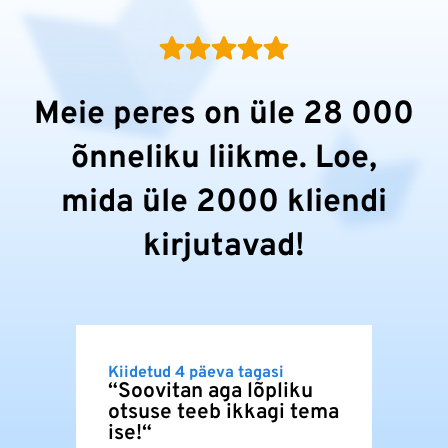
Meie peres on üle 28 000
õnneliku liikme. Loe,
mida üle 2000 kliendi
kirjutavad!
Kiidetud 4 päeva tagasi
Kiide
“Soovitan aga lõpliku
“Mug
otsuse teeb ikkagi tema
Dome
ise!“
sama