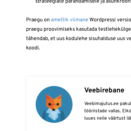
strateegiate parandamisele ja asünkroons
Praegu on
ametlik viimane
Wordpressi versio
praegu proovimiseks kasutada testlehekülged
tähendab, et uus kodulehe sisuhalduse uus v
koodi.
Veebirebane
Veebimajutus.ee paku
tööriistade vallas. El
luues neile väärtust lä