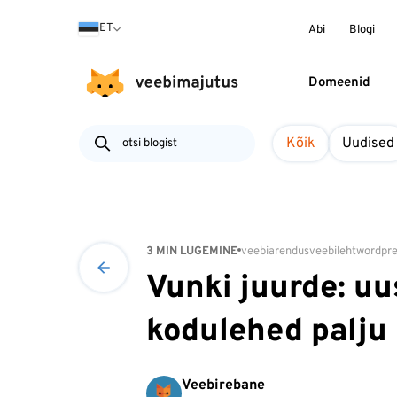
ET
Abi
Blogi
Domeenid
Kõik
Uudised
3 MIN LUGEMINE
veebiarendus
veebileht
wordpre
Vunki juurde: u
kodulehed palju 
Veebirebane