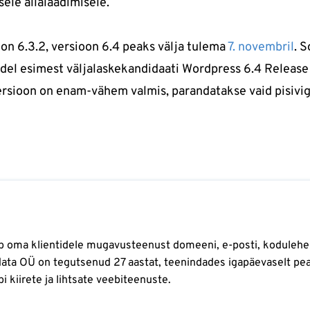
ele allalaadimisele.
on 6.3.2, versioon 6.4 peaks välja tulema
7. novembril
. 
el esimest väljalaskekandidaati Wordpress 6.4 Release
ersioon on enam-vähem valmis, parandatakse vaid pisivi
b oma klientidele mugavusteenust domeeni, e-posti, kodulehe
kdata OÜ on tegutsenud 27 aastat, teenindades igapäevaselt pea
bi kiirete ja lihtsate veebiteenuste.