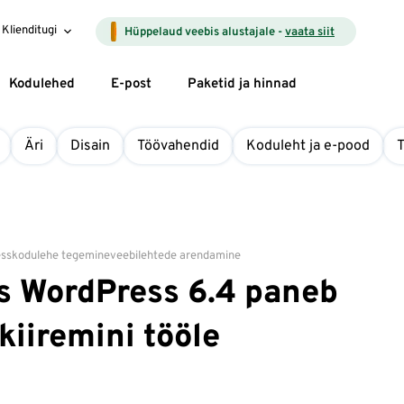
Klienditugi
Hüppelaud veebis alustajale -
vaata siit
Kodulehed
E-post
Paketid ja hinnad
Äri
Disain
Töövahendid
Koduleht ja e-pood
ss
kodulehe tegemine
veebilehtede arendamine
us WordPress 6.4 paneb
kiiremini tööle