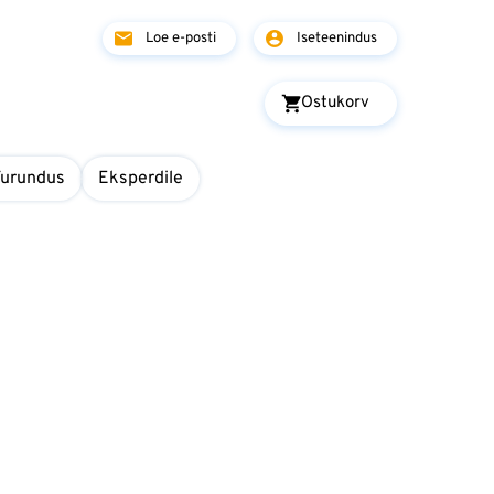
Loe e-posti
Iseteenindus
Ostukorv
Turundus
Eksperdile