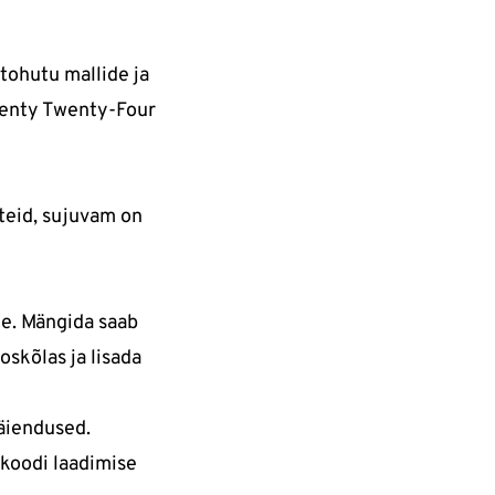
ohutu mallide ja
wenty Twenty-Four
eteid, sujuvam on
ne. Mängida saab
oskõlas ja lisada
täiendused.
koodi laadimise