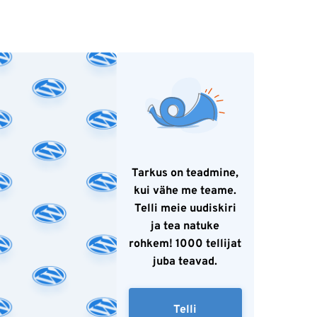
Tarkus on teadmine,
kui vähe me teame.
Telli meie uudiskiri
ja tea natuke
rohkem! 1000 tellijat
juba teavad.
Telli