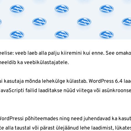
lise: veeb laeb alla palju kiiremini kui enne. See omak
eeldib ka veebikülastajatele.
kui kasutaja mõnda lehekülge külastab. WordPress 6.4 laa
JavaScripti failid laaditakse nüüd viitega või asünkroonsel
WordPressi põhiteemades ning need juhendavad ka kasuta
e alla taustal või pärast ülejäänud lehe laadimist, lükate