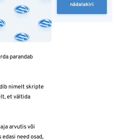
nädalakiri
orda parandab
dib nimelt skripte
t, et vältida
ja arvutis või
s edasi need osad,