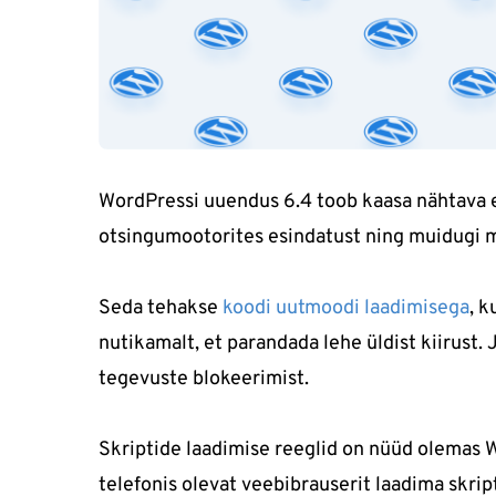
WordPressi uuendus 6.4 toob kaasa nähtava ee
otsingumootorites esindatust ning muidugi m
Seda tehakse
koodi uutmoodi laadimisega
, 
nutikamalt, et parandada lehe üldist kiirust. 
tegevuste blokeerimist.
Skriptide laadimise reeglid on nüüd olemas 
telefonis olevat veebibrauserit laadima skript