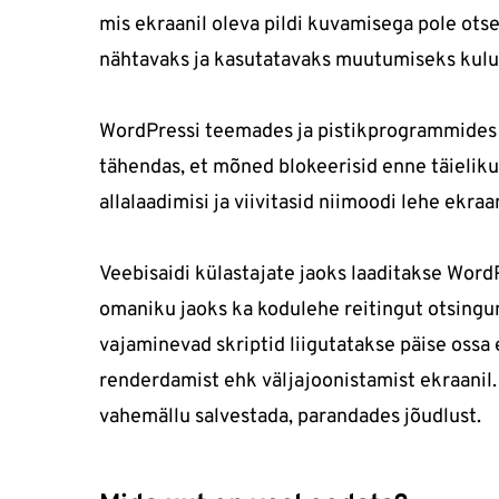
mis ekraanil oleva pildi kuvamisega pole otse
nähtavaks ja kasutatavaks muutumiseks kulu
WordPressi teemades ja pistikprogrammides 
tähendas, et mõned blokeerisid enne täielik
allalaadimisi ja viivitasid niimoodi lehe ekraa
Veebisaidi külastajate jaoks laaditakse Word
omaniku jaoks ka kodulehe reitingut otsingum
vajaminevad skriptid liigutatakse päise ossa
renderdamist ehk väljajoonistamist ekraanil
vahemällu salvestada, parandades jõudlust.