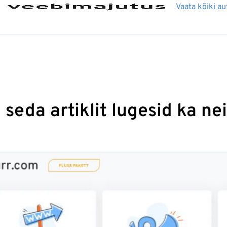
Vaata kõiki au
seda artiklit lugesid ka ne