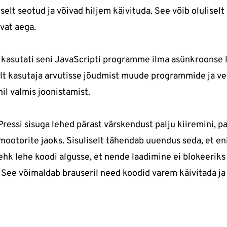
selt seotud ja võivad hiljem käivituda. See võib olulise
vat aega.
kasutati seni JavaScripti programme ilma asünkroonse 
ult kasutaja arvutisse jõudmist muude programmide ja v
nil valmis joonistamist.
Pressi sisuga lehed pärast värskendust palju kiiremini, 
ootorite jaoks. Sisuliselt tähendab uuendus seda, et e
 ehk lehe koodi algusse, et nende laadimine ei blokeerik
. See võimaldab brauseril need koodid varem käivitada j