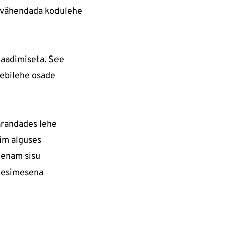
lt vähendada kodulehe
laadimiseta. See
eebilehe osade
parandades lehe
nim alguses
s enam sisu
a esimesena