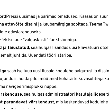
dPressi uusimad ja parimad omadused. Kaasas on suur t
ma ettevõtte disaini ja kaubamärgiga sobitada. Teema T
idele edasiarenduseks.
fektse uue "valguskasti" funktsiooniga.
 ja täiustatud
, sealhulgas lisandus uusi klaviatuuri ots
semalt juhtida. Uuendati tööriistariba.
tiga
saab ise luua uusi ilusaid kodulehe paigutusi ja disai
 kujundusi, hoida pildi mõõtmed kohatäite kuvasuhtega ko
oma navigeerimisplokki nuppe.
ärskenduse
, sealhulgas administraatori kasutajaliidese 
ust parandavat värskendust
, mis keskenduvad kodulehe 