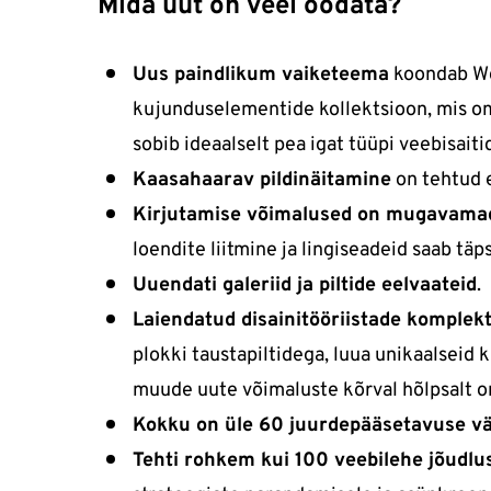
Mida uut on veel oodata?
Uus paindlikum vaiketeema
koondab Wor
kujunduselementide kollektsioon, mis o
sobib ideaalselt pea igat tüüpi veebisait
Kaasahaarav pildinäitamine
on tehtud e
Kirjutamise võimalused on mugavamad
loendite liitmine ja lingiseadeid saab täp
Uuendati galeriid ja piltide eelvaateid
.
Laiendatud disainitööriistade komplek
plokki taustapiltidega, luua unikaalseid
muude uute võimaluste kõrval hõlpsalt 
Kokku on üle 60 juurdepääsetavuse v
Tehti rohkem kui 100 veebilehe jõudl