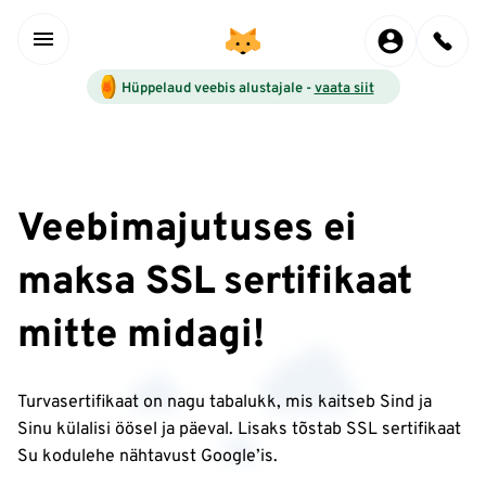
Hüppelaud veebis alustajale -
vaata siit
Veebimajutuses ei
maksa SSL sertifikaat
mitte midagi!
Turvasertifikaat on nagu tabalukk, mis kaitseb Sind ja
Sinu külalisi öösel ja päeval. Lisaks tõstab SSL sertifikaat
Su kodulehe nähtavust Google’is.