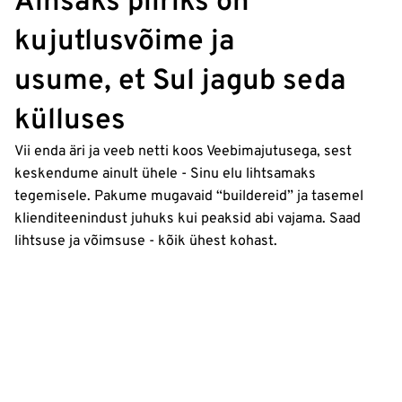
Ainsaks piiriks on
kujutlusvõime ja
usume, et Sul jagub seda
külluses
Vii enda äri ja veeb netti koos Veebimajutusega, sest
keskendume ainult ühele - Sinu elu lihtsamaks
tegemisele. Pakume mugavaid “buildereid” ja tasemel
klienditeenindust juhuks kui peaksid abi vajama. Saad
lihtsuse ja võimsuse - kõik ühest kohast.