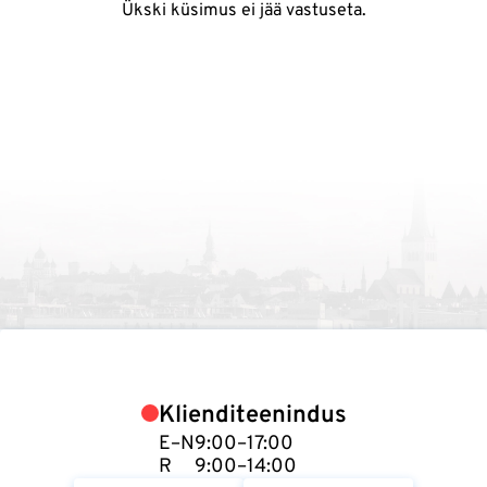
Ükski küsimus ei jää vastuseta.
Klienditeenindus
E–N
9:00–17:00
R
9:00–14:00