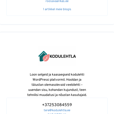
roosavaarikas.ee
1 artikkel meie blogis
Loon selgeid ja kaasaegseid kodulehti
WordPressi platvormil. Hooldan ja
täiustan olemasolevaid veebilehti –
uuendan sisu, kohandan kujundust, teen
tehnilisi muudatusi ja nõustan kasutajaid.
+37253084559
tere@kodulehtla.ee