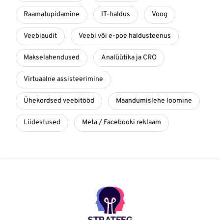
Raamatupidamine
IT-haldus
Voog
Veebiaudit
Veebi või e-poe haldusteenus
Makselahendused
Analüütika ja CRO
Virtuaalne assisteerimine
Ühekordsed veebitööd
Maandumislehe loomine
Liidestused
Meta / Facebooki reklaam