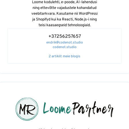
Loome kodulehti, e-poode, AI-lahendusi
ning ettevõtte vajadustele kohandatud
veebitarkvara. Kasutame nii WordPressi
ja Shopifyd kui ka Reacti, Node.js-i ning
teisi kaasaegseid tehnoloogiaid.
+37256257657
endrik@codenot.studio
codenot.studio
2 artiklit meie blogis