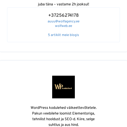
juba täna – vastame 2h jooksul!
+37256274178
auuu@wolfagency.ee
wolfweb.ee
5 artiklit meie blogis
WordPress kodulehed väikeettevõtetele.
Pakun veebilehe loomist Elementoriga,
tehnilist hooldust ja SEO-d. Kiire, selge
suhtlus ja aus hind.