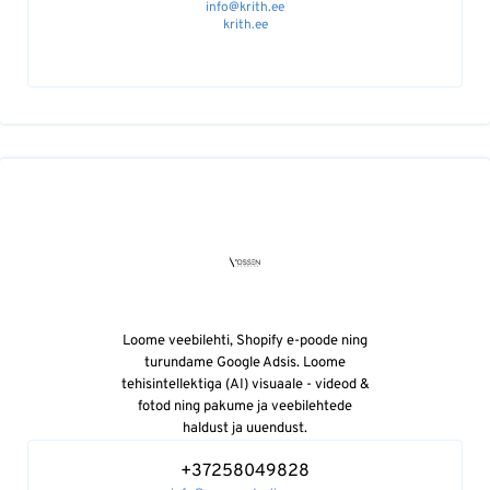
info@krith.ee
krith.ee
Loome veebilehti, Shopify e-poode ning
turundame Google Adsis. Loome
tehisintellektiga (AI) visuaale - videod &
fotod ning pakume ja veebilehtede
haldust ja uuendust.
+37258049828