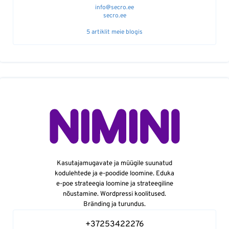
info@secro.ee
secro.ee
5 artiklit meie blogis
Kasutajamugavate ja müügile suunatud
kodulehtede ja e-poodide loomine. Eduka
e-poe strateegia loomine ja strateegiline
nõustamine. Wordpressi koolitused.
Bränding ja turundus.
+37253422276