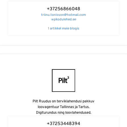
+37256866048
triinu.tonisson@hotmail.com
wpkodulehed.ee
1 artikkel meie blogis
Pilt Ruudus on terviklahendusi pakkuv
loovagentuur Tallinnas ja Tartus.
Digiturundus ning loovlahendused.
+37253448394