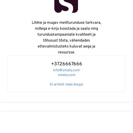
Lihtne ja mugav meiliturunduse tarkvara,
millega e-kirju koostada ja saata ning
turunduskampaaniate kvaliteeti ja
tõhusust tõsta, vähendades
ettevalmistusteks kuluvat aega ja
ressursse.
+3726667666
info@smaily.com
smaily.com
51 artiklit meie blogis