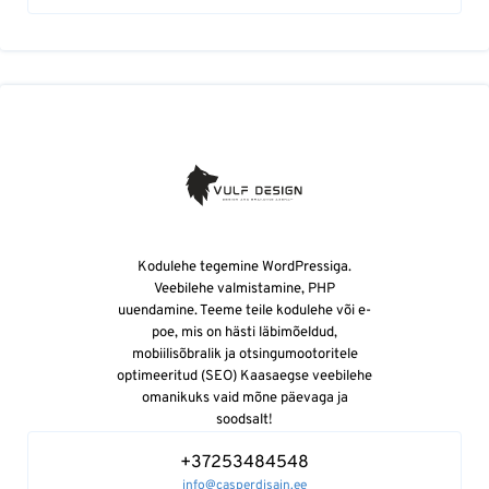
Kodulehe tegemine WordPressiga.
Veebilehe valmistamine, PHP
uuendamine. Teeme teile kodulehe või e-
poe, mis on hästi läbimõeldud,
mobiilisõbralik ja otsingumootoritele
optimeeritud (SEO) Kaasaegse veebilehe
omanikuks vaid mõne päevaga ja
soodsalt!
+37253484548
info@casperdisain.ee