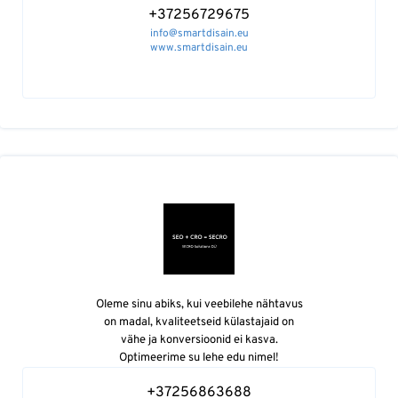
+37256729675
info@smartdisain.eu
www.smartdisain.eu
Oleme sinu abiks, kui veebilehe nähtavus
on madal, kvaliteetseid külastajaid on
vähe ja konversioonid ei kasva.
Optimeerime su lehe edu nimel!
+37256863688