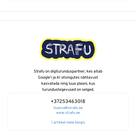
Strafu on digiturunduspartner, kes aitab
Google’i ja AI otsingutes nähtavust
kasvatada ning luua plaani, kus
turundustegevused on selged.
+37253463018
lisanna@strafu.ee
www.strafu.ee
1 artikkel meie blogis