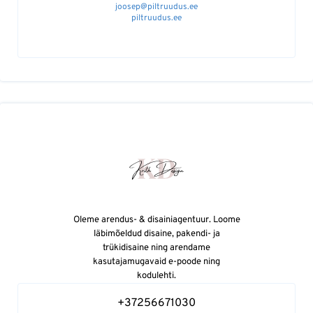
joosep@piltruudus.ee
piltruudus.ee
Oleme arendus- & disainiagentuur. Loome
läbimõeldud disaine, pakendi- ja
trükidisaine ning arendame
kasutajamugavaid e-poode ning
kodulehti.
+37256671030