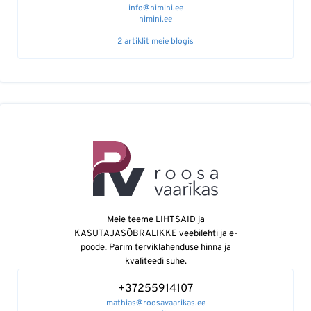
info@nimini.ee
nimini.ee
2 artiklit meie blogis
Meie teeme LIHTSAID ja
KASUTAJASÕBRALIKKE veebilehti ja e-
poode. Parim terviklahenduse hinna ja
kvaliteedi suhe.
+37255914107
mathias@roosavaarikas.ee