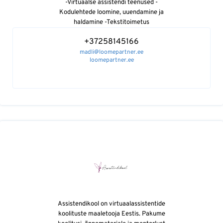
-Virtuaalse assistendi teenused -
Kodulehtede loomine, uuendamine ja
haldamine -Tekstitoimetus
+37258145166
madli@loomepartner.ee
loomepartner.ee
Assistendikool on virtuaalassistentide
koolituste maaletooja Eestis. Pakume