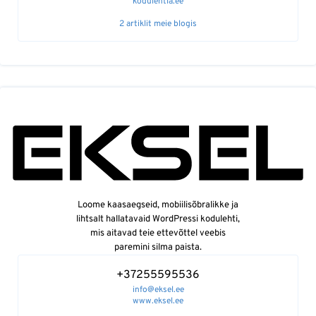
kodulehtla.ee
2 artiklit meie blogis
Loome kaasaegseid, mobiilisõbralikke ja
lihtsalt hallatavaid WordPressi kodulehti,
mis aitavad teie ettevõttel veebis
paremini silma paista.
+37255595536
info@eksel.ee
www.eksel.ee