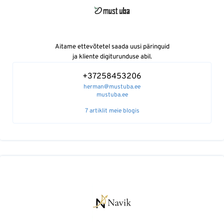
Aitame ettevõtetel saada uusi päringuid
ja kliente digiturunduse abil.
+37258453206
herman@mustuba.ee
mustuba.ee
7 artiklit meie blogis