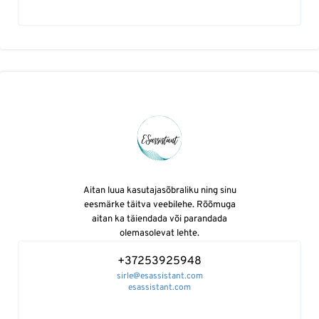
Aitan luua kasutajasõbraliku ning sinu
eesmärke täitva veebilehe. Rõõmuga
aitan ka täiendada või parandada
olemasolevat lehte.
+37253925948
sirle@esassistant.com
esassistant.com