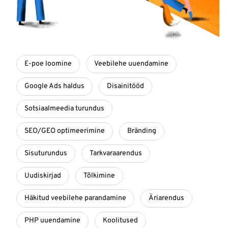
E-poe loomine
Veebilehe uuendamine
Google Ads haldus
Disainitööd
Sotsiaalmeedia turundus
SEO/GEO optimeerimine
Bränding
Sisuturundus
Tarkvaraarendus
Uudiskirjad
Tõlkimine
Häkitud veebilehe parandamine
Äriarendus
PHP uuendamine
Koolitused