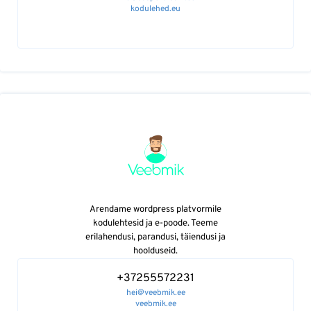
kodulehed.eu
Arendame wordpress platvormile
kodulehtesid ja e-poode. Teeme
erilahendusi, parandusi, täiendusi ja
hoolduseid.
+37255572231
hei@veebmik.ee
veebmik.ee