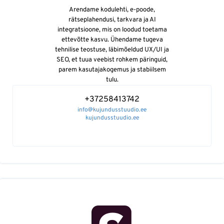
Arendame kodulehti, e-poode,
rätseplahendusi, tarkvara ja AI
integratsioone, mis on loodud toetama
ettevõtte kasvu. Ühendame tugeva
tehnilise teostuse, läbimõeldud UX/UI ja
SEO, et tuua veebist rohkem päringuid,
parem kasutajakogemus ja stabiilsem
tulu.
+37258413742
info@kujundusstuudio.ee
kujundusstuudio.ee