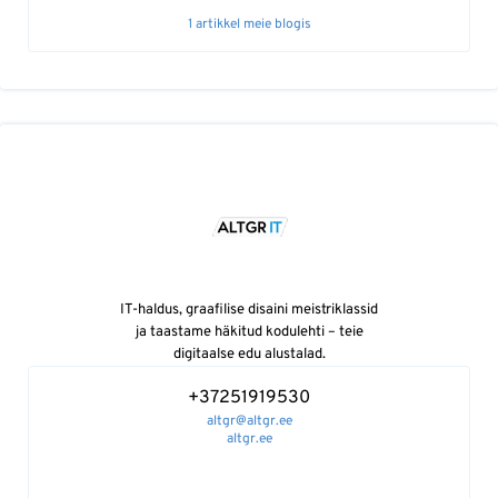
1 artikkel meie blogis
IT-haldus, graafilise disaini meistriklassid
ja taastame häkitud kodulehti – teie
digitaalse edu alustalad.
+37251919530
altgr@altgr.ee
altgr.ee