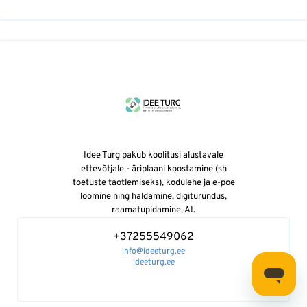
Idee Turg pakub koolitusi alustavale
ettevõtjale - äriplaani koostamine (sh
toetuste taotlemiseks), kodulehe ja e-poe
loomine ning haldamine, digiturundus,
raamatupidamine, AI.
+37255549062
info@ideeturg.ee
ideeturg.ee