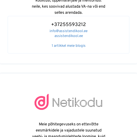
koolitusi, õppematerjale ja mentorlust
neile, kes soovivad alustada VA-na või end
selles arendada.
+37255593212
info@assistendikool.ee
assistendikool.ee
1 artikkel meie blogis
Meie põhitegevuseks on ettevõtte
eesmärkidele ja vajadustele suunatud
veebi- ja maandumislehtede loomine, kuid