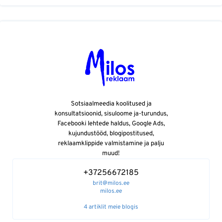
Sotsiaalmeedia koolitused ja
konsultatsioonid, sisuloome ja-turundus,
Facebooki lehtede haldus, Google Ads,
kujundustööd, blogipostitused,
reklaamklippide valmistamine ja palju
muud!
+37256672185
brit@milos.ee
milos.ee
4 artiklit meie blogis