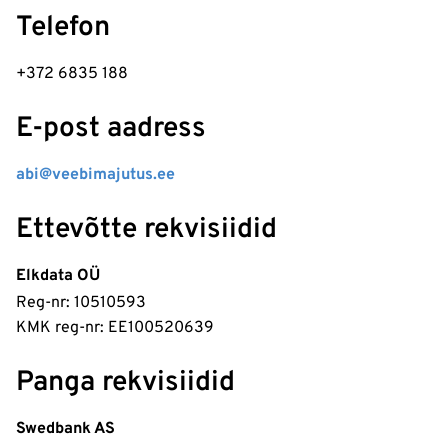
Telefon
+372 6835 188
E-post aadress
abi@veebimajutus.ee
Ettevõtte rekvisiidid
Elkdata OÜ
Reg-nr: 10510593
KMK reg-nr: EE100520639
Panga rekvisiidid
Swedbank AS