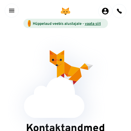
Hüppelaud veebis alustajale -
vaata siit
Kontaktandmed