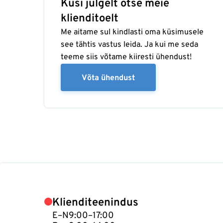
Küsi julgelt otse meie
klienditoelt
Me aitame sul kindlasti oma küsimusele
see tähtis vastus leida. Ja kui me seda
teeme siis võtame kiiresti ühendust!
Võta ühendust
Klienditeenindus
E–N
9:00–17:00