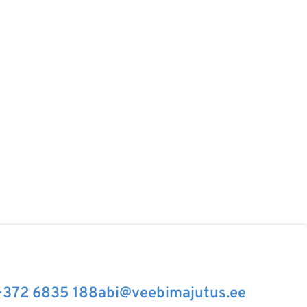
+372 6835 188
abi@veebimajutus.ee