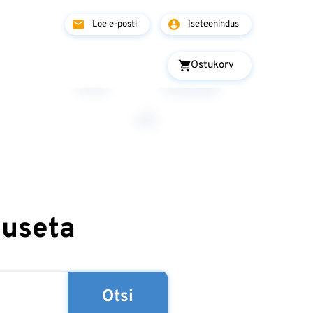
Loe e-posti
Iseteenindus
Ostukorv
tuseta
Otsi