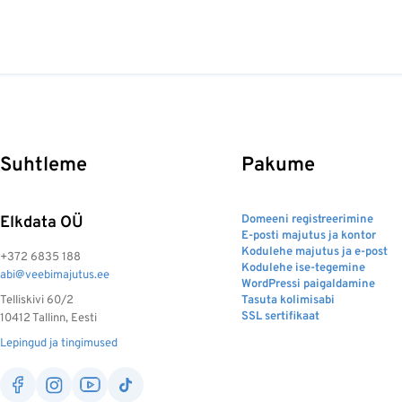
Suhtleme
Pakume
Elkdata OÜ
Domeeni registreerimine
E-posti majutus ja kontor
Kodulehe majutus ja e-post
+372 6835 188
Kodulehe ise-tegemine
abi@veebimajutus.ee
WordPressi paigaldamine
Telliskivi 60/2
Tasuta kolimisabi
SSL sertifikaat
10412 Tallinn, Eesti
Lepingud ja tingimused