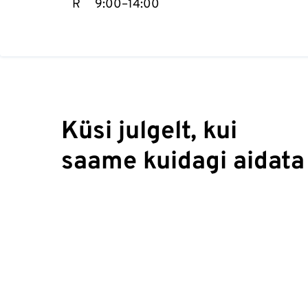
R
9:00–14:00
Küsi julgelt, kui
saame kuidagi aidata