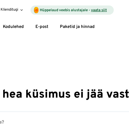
Klienditugi
Hüppelaud veebis alustajale -
vaata siit
Kodulehed
E-post
Paketid ja hinnad
 hea küsimus ei jää vas