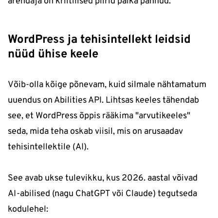
arendaja on kriitilised piirid paika pannud.
WordPress ja tehisintellekt leidsid
nüüd ühise keele
Võib-olla kõige põnevam, kuid silmale nähtamatum
uuendus on Abilities API. Lihtsas keeles tähendab
see, et WordPress õppis rääkima "arvutikeeles"
seda, mida teha oskab viisil, mis on arusaadav
tehisintellektile (AI).
See avab ukse tulevikku, kus 2026. aastal võivad
AI-abilised (nagu ChatGPT või Claude) tegutseda
kodulehel: