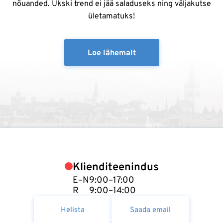
nõuanded. Ükski trend ei jää saladuseks ning väljakutse
ületamatuks!
Loe lähemalt
Klienditeenindus
E–N
9:00–17:00
R
9:00–14:00
Helista
Saada email