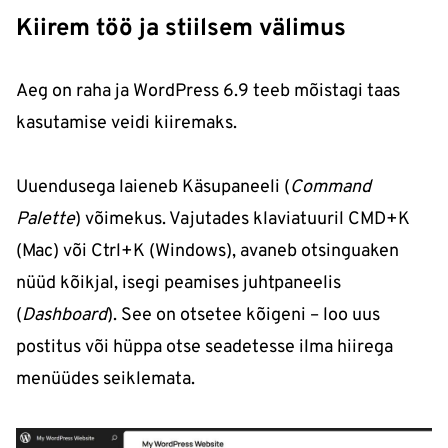
Kiirem töö ja stiilsem välimus
Aeg on raha ja WordPress 6.9 teeb mõistagi taas
kasutamise veidi kiiremaks.
Uuendusega laieneb Käsupaneeli (
Command
Palette
) võimekus. Vajutades klaviatuuril CMD+K
(Mac) või Ctrl+K (Windows), avaneb otsinguaken
nüüd kõikjal, isegi peamises juhtpaneelis
(
Dashboard
). See on otsetee kõigeni – loo uus
postitus või hüppa otse seadetesse ilma hiirega
menüüdes seiklemata.