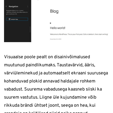
Visuaalse poole pealt on disainivõimalused
muutunud paindlikumaks. Taustavärvid, ääris,
värviüleminekud ja automaatselt ekraani suurusega
kohanduvad plokid annavad haldajale rohkem
vabadust. Suurema vabadusega kaasneb siiski ka
suurem vastutus. Liigne üle kujundamine võib
rikkuda brändi ühtset joont, seega on hea, kui