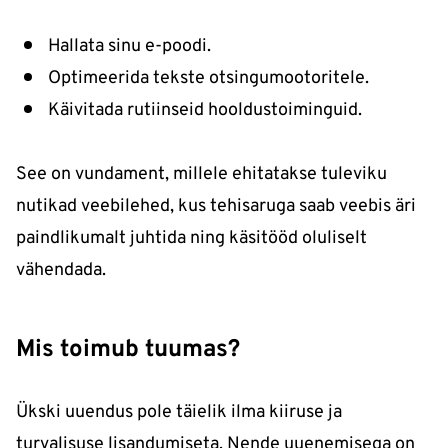
Hallata sinu e-poodi.
Optimeerida tekste otsingumootoritele.
Käivitada rutiinseid hooldustoiminguid.
See on vundament, millele ehitatakse tuleviku
nutikad veebilehed, kus tehisaruga saab veebis äri
paindlikumalt juhtida ning käsitööd oluliselt
vähendada.
Mis toimub tuumas?
Ükski uuendus pole täielik ilma kiiruse ja
turvalisuse lisandumiseta. Nende uuenemisega on