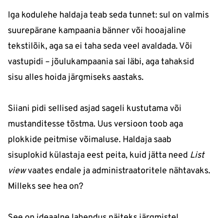
Iga kodulehe haldaja teab seda tunnet: sul on valmis
suurepärane kampaania bänner või hooajaline
tekstilõik, aga sa ei taha seda veel avaldada. Või
vastupidi – jõulukampaania sai läbi, aga tahaksid
sisu alles hoida järgmiseks aastaks.
Siiani pidi sellised asjad sageli kustutama või
mustanditesse tõstma. Uus versioon toob aga
plokkide peitmise võimaluse. Haldaja saab
sisuplokid külastaja eest peita, kuid jätta need
List
view
vaates endale ja administraatoritele nähtavaks.
Milleks see hea on?
See on ideaalne lahendus näiteks järgmistel