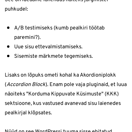
puhkudel:
A/B testimiseks (kumb pealkiri töötab
paremini?).
Uue sisu ettevalmistamiseks.
Sisemiste märkmete tegemiseks.
Lisaks on lõpuks ometi kohal ka Akordioniplokk
(
Accordion Block
). Enam pole vaja pluginaid, et luua
näoiteks "Korduma Kippuvate Küsimuste" (KKK)
sektsioone, kus vastused avanevad sisu laienedes
pealkirjal klõpsates.
Nüüd on see WordPressi tuuma sisse ehitatud,