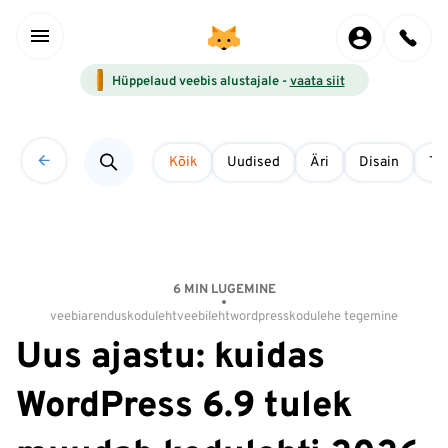
Hüppelaud veebis alustajale -
vaata siit
Kõik
Uudised
Äri
Disain
Tö
6 MIN LUGEMINE
veebiarendus
koduleht
veebileht
wordpress
kodulehe tegemine
Uus ajastu: kuidas
WordPress 6.9 tulek