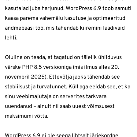
kasutajad juba harjunud. WordPress 6.9 toob samuti
kaasa parema vahemälu kasutuse ja optimeeritud
andmebaasi töö, mis tähendab kiiremini laadivaid
lehti.
Oluline on teada, et tagatud on täielik ühilduvus
värske PHP 8.5 versiooniga (mis ilmus alles 20.
novembril 2025). Ettevõtja jaoks tähendab see
stabiilsust ja turvatunnet. Küll aga eeldab see, et ka
sinu veebimajutaja on serverites tarkvara
uuendanud – ainult nii saab uuest võimsusest
maksimumi võtta.
WordPress 6.9 ei ole seega lihtsalt järjekordne