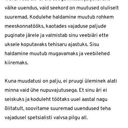
väike uuendus, vaid seekord on muutused oluliselt
suuremad. Kodulehe haldamine muutub rohkem
meeskonnatööks, kaotades vajaduse paljude
puginate järele ja valmistab sinu veebiäri ette
uksele koputavaks tehisaru ajastuks. Sisu
haldamine muutub mugavamaks ja veebilehed
kiiremaks.
Kuna muudatusi on palju, ei pruugi üleminek alati
minna vaid ühe nupuvajutusega. Et sinu äri ei
seiskuks ja koduleht töötaks uuel aastal nagu
õlitatult, soovitame suuremad uuendused teha
vajadusel spetsialisti valvsa pilgu all.