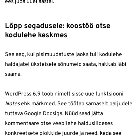
ees juba uuel aastal.
Lõpp segadusele: koostöö otse
kodulehe keskmes
See aeg, kui pisimuudatuste jaoks tuli kodulehe
haldajatel üksteisele sõnumeid saata, hakkab läbi
saama.
WordPress 6.9 toob nimelt sisse uue funktsiooni
Notes
ehk märkmed. See töötab sarnaselt paljudele
tuttava Google Docsiga. Nüüd saad jätta
kommentaare otse veebilehe haldusliideses
konkreetsete plokkide juurde ja need, keda see