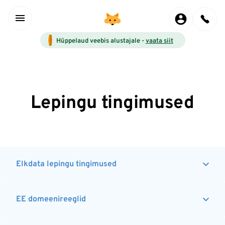
Hüppelaud veebis alustajale -
vaata siit
Lepingu tingimused
Elkdata lepingu tingimused
EE domeenireeglid