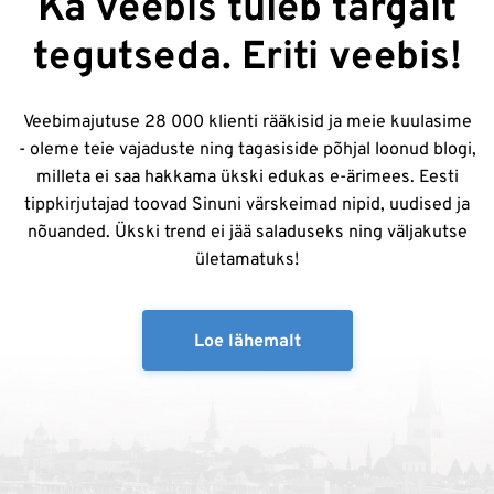
Ka veebis tuleb targalt
tegutseda. Eriti veebis!
Veebimajutuse 28 000 klienti rääkisid ja meie kuulasime
- oleme teie vajaduste ning tagasiside põhjal loonud blogi,
milleta ei saa hakkama ükski edukas e-ärimees. Eesti
tippkirjutajad toovad Sinuni värskeimad nipid, uudised ja
nõuanded. Ükski trend ei jää saladuseks ning väljakutse
ületamatuks!
Loe lähemalt