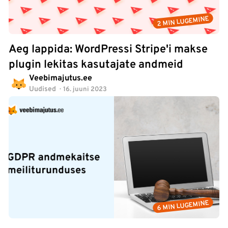
2 MIN LUGEMINE
Aeg lappida: WordPressi Stripe'i makse
plugin lekitas kasutajate andmeid
Veebimajutus.ee
Uudised
16. juuni 2023
6 MIN LUGEMINE