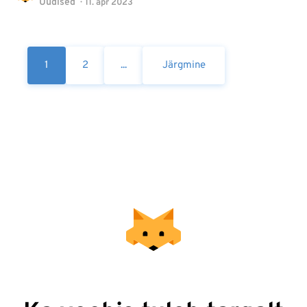
Uudised
11. apr 2023
1
2
...
Järgmine