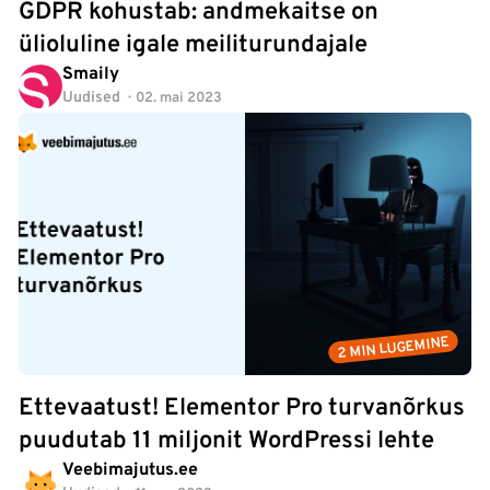
GDPR kohustab: andmekaitse on
ülioluline igale meiliturundajale
Smaily
Uudised
02. mai 2023
2 MIN LUGEMINE
Ettevaatust! Elementor Pro turvanõrkus
puudutab 11 miljonit WordPressi lehte
Veebimajutus.ee