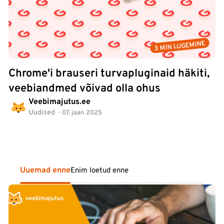
3 MIN LUGEMINE
Chrome'i brauseri turvapluginaid häkiti,
veebiandmed võivad olla ohus
Veebimajutus.ee
Uudised
07. jaan 2025
Uuemad enne
Enim loetud enne