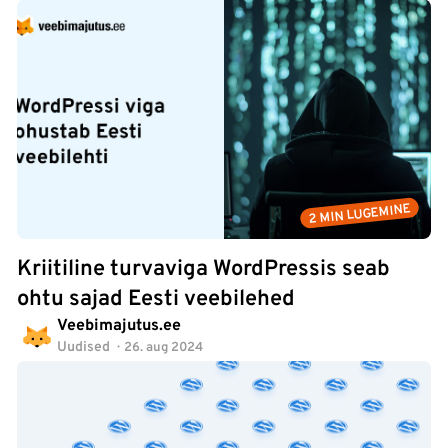
2 MIN LUGEMINE
Kriitiline turvaviga WordPressis seab
ohtu sajad Eesti veebilehed
Veebimajutus.ee
Uudised
26. aug 2024