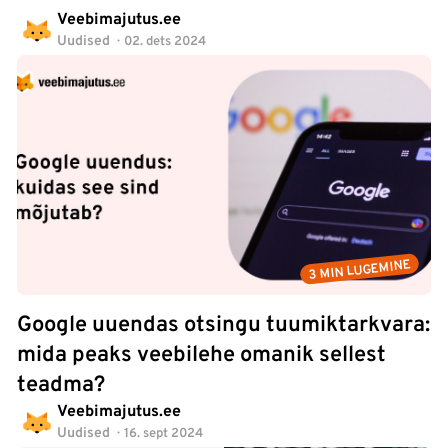
Veebimajutus.ee
Uudised
02. dets 2024
3 MIN LUGEMINE
Google uuendas otsingu tuumiktarkvara:
mida peaks veebilehe omanik sellest
teadma?
Veebimajutus.ee
Uudised
16. sept 2024