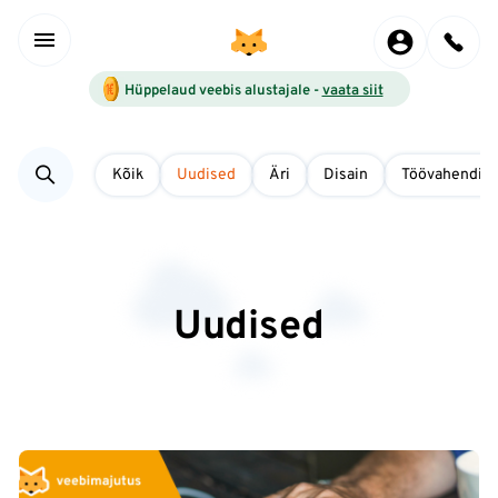
Hüppelaud veebis alustajale -
vaata siit
Kõik
Uudised
Äri
Disain
Töövahendid
Uudised