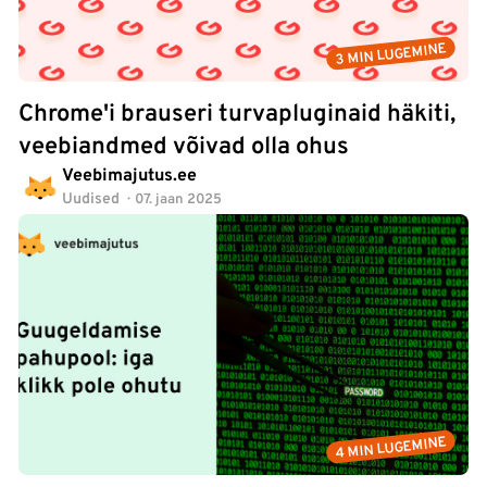
3 MIN LUGEMINE
Chrome'i brauseri turvapluginaid häkiti,
veebiandmed võivad olla ohus
Veebimajutus.ee
Uudised
07. jaan 2025
4 MIN LUGEMINE