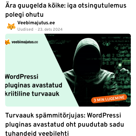
Ära guugelda kõike: iga otsingutulemus
polegi ohutu
Veebimajutus.ee
Uudised
23. dets 2024
3 MIN LUGEMINE
Turvaauk spämmitõrjujas: WordPressi
pluginas avastatud oht puudutab sadu
tuhandeid veebilehti