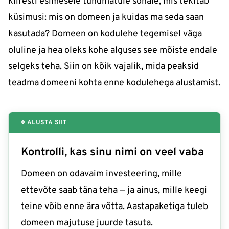
kiiresti esimesele tundmatule sõnale, mis tekitab
küsimusi: mis on domeen ja kuidas ma seda saan
kasutada? Domeen on kodulehe tegemisel väga
oluline ja hea oleks kohe alguses see mõiste endale
selgeks teha. Siin on kõik vajalik, mida peaksid
teadma domeeni kohta enne kodulehega alustamist.
🌐 ALUSTA SIIT
Kontrolli, kas sinu nimi on veel vaba
Domeen on odavaim investeering, mille
ettevõte saab täna teha — ja ainus, mille keegi
teine võib enne ära võtta. Aastapaketiga tuleb
domeen majutuse juurde tasuta.