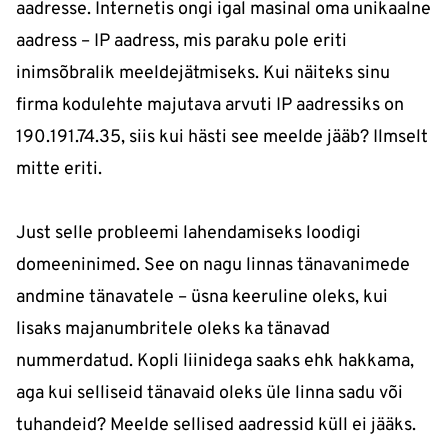
aadresse. Internetis ongi igal masinal oma unikaalne
aadress – IP aadress, mis paraku pole eriti
inimsõbralik meeldejätmiseks. Kui näiteks sinu
firma kodulehte majutava arvuti IP aadressiks on
190.191.74.35, siis kui hästi see meelde jääb? Ilmselt
mitte eriti.
Just selle probleemi lahendamiseks loodigi
domeeninimed. See on nagu linnas tänavanimede
andmine tänavatele – üsna keeruline oleks, kui
lisaks majanumbritele oleks ka tänavad
nummerdatud. Kopli liinidega saaks ehk hakkama,
aga kui selliseid tänavaid oleks üle linna sadu või
tuhandeid? Meelde sellised aadressid küll ei jääks.