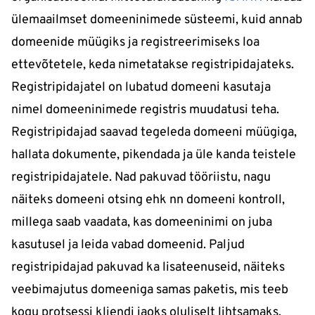
ülemaailmset domeeninimede süsteemi, kuid annab
domeenide müügiks ja registreerimiseks loa
ettevõtetele, keda nimetatakse registripidajateks.
Registripidajatel on lubatud domeeni kasutaja
nimel domeeninimede registris muudatusi teha.
Registripidajad saavad tegeleda domeeni müügiga,
hallata dokumente, pikendada ja üle kanda teistele
registripidajatele. Nad pakuvad tööriistu, nagu
näiteks domeeni otsing ehk nn domeeni kontroll,
millega saab vaadata, kas domeeninimi on juba
kasutusel ja leida vabad domeenid. Paljud
registripidajad pakuvad ka lisateenuseid, näiteks
veebimajutus domeeniga samas paketis, mis teeb
kogu protsessi kliendi jaoks oluliselt lihtsamaks.