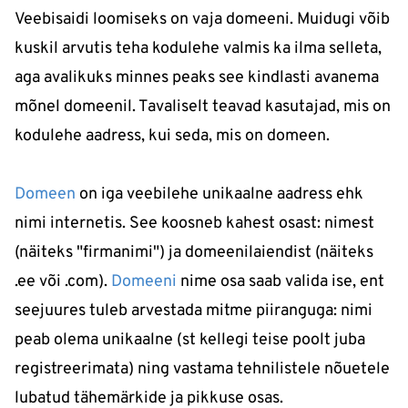
Veebisaidi loomiseks on vaja domeeni. Muidugi võib
kuskil arvutis teha kodulehe valmis ka ilma selleta,
aga avalikuks minnes peaks see kindlasti avanema
mõnel domeenil. Tavaliselt teavad kasutajad, mis on
kodulehe aadress, kui seda, mis on domeen.
Domeen
on iga veebilehe unikaalne aadress ehk
nimi internetis. See koosneb kahest osast: nimest
(näiteks "firmanimi") ja domeenilaiendist (näiteks
.ee või .com).
Domeeni
nime osa saab valida ise, ent
seejuures tuleb arvestada mitme piiranguga: nimi
peab olema unikaalne (st kellegi teise poolt juba
registreerimata) ning vastama tehnilistele nõuetele
lubatud tähemärkide ja pikkuse osas.