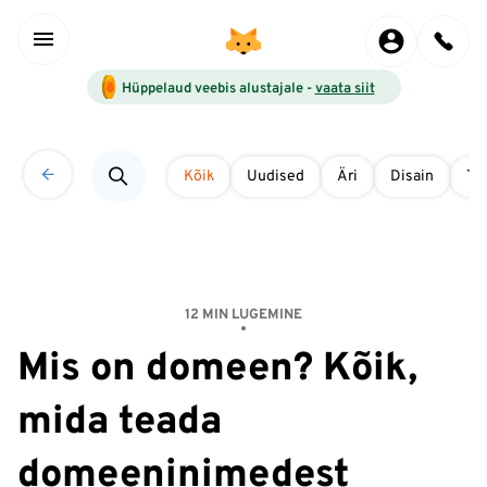
Hüppelaud veebis alustajale -
vaata siit
Kõik
Uudised
Äri
Disain
Tö
12 MIN LUGEMINE
Mis on domeen? Kõik,
mida teada
domeeninimedest