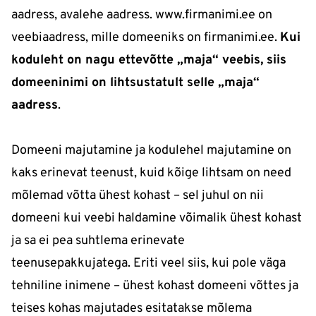
aadress, avalehe aadress. www.firmanimi.ee on
veebiaadress, mille domeeniks on firmanimi.ee.
Kui
koduleht on nagu ettevõtte „maja“ veebis, siis
domeeninimi on lihtsustatult selle „maja“
aadress
.
Domeeni majutamine ja kodulehel majutamine on
kaks erinevat teenust, kuid kõige lihtsam on need
mõlemad võtta ühest kohast – sel juhul on nii
domeeni kui veebi haldamine võimalik ühest kohast
ja sa ei pea suhtlema erinevate
teenusepakkujatega. Eriti veel siis, kui pole väga
tehniline inimene – ühest kohast domeeni võttes ja
teises kohas majutades esitatakse mõlema