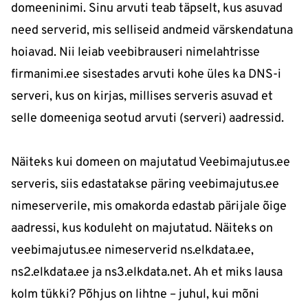
domeeninimi. Sinu arvuti teab täpselt, kus asuvad
need serverid, mis selliseid andmeid värskendatuna
hoiavad. Nii leiab veebibrauseri nimelahtrisse
firmanimi.ee sisestades arvuti kohe üles ka DNS-i
serveri, kus on kirjas, millises serveris asuvad et
selle domeeniga seotud arvuti (serveri) aadressid.
Näiteks kui domeen on majutatud Veebimajutus.ee
serveris, siis edastatakse päring veebimajutus.ee
nimeserverile, mis omakorda edastab pärijale õige
aadressi, kus koduleht on majutatud. Näiteks on
veebimajutus.ee nimeserverid ns.elkdata.ee,
ns2.elkdata.ee ja ns3.elkdata.net. Ah et miks lausa
kolm tükki? Põhjus on lihtne – juhul, kui mõni