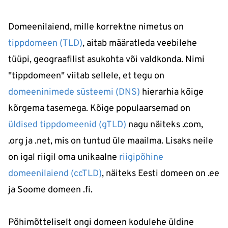
Domeenilaiend, mille korrektne nimetus on
tippdomeen (TLD)
, aitab määratleda veebilehe
tüüpi, geograafilist asukohta või valdkonda. Nimi
"tippdomeen" viitab sellele, et tegu on
domeeninimede süsteemi (DNS)
hierarhia kõige
kõrgema tasemega. Kõige populaarsemad on
üldised tippdomeenid (gTLD)
nagu näiteks .com,
.org ja .net, mis on tuntud üle maailma. Lisaks neile
on igal riigil oma unikaalne
riigipõhine
domeenilaiend (ccTLD)
, näiteks Eesti domeen on .ee
ja Soome domeen .fi.
Põhimõtteliselt ongi domeen kodulehe üldine