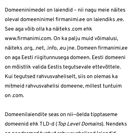
Domeeninimedel on laiendid – nii nagu meie näites
oleval domeeninimel firmanimi.ee on laiendiks .ee.
See aga võib olla ka näiteks .com ehk
www.firmanimi.com. On ka palju muid võimalusi,
näiteks .org, .net, .info, .eu jne. Domeen firmanimi.ee
on aga Eesti riigitunnusega domeen. Eesti domeeni
on mõistlik valida Eestis tegutsevale ettevõttele.
Kui tegutsed rahvusvaheliselt, siis on olemas ka
mitmeid rahvusvahelisi domeene, millest tuntuim
on .com.
Domeenilaiendite seas on nii—öelda tipptaseme
domeenid ehk TLD-d (
Top Level Domains
). Nendeks