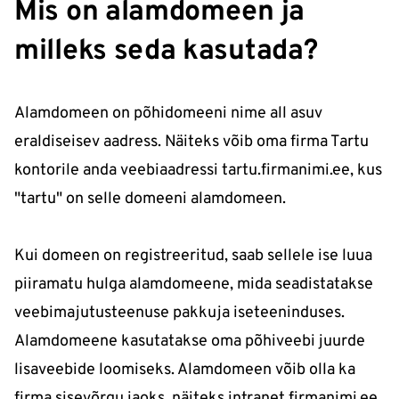
Mis on alamdomeen ja
milleks seda kasutada?
Alamdomeen on põhidomeeni nime all asuv
eraldiseisev aadress. Näiteks võib oma firma Tartu
kontorile anda veebiaadressi tartu.firmanimi.ee, kus
"tartu" on selle domeeni alamdomeen.
Kui domeen on registreeritud, saab sellele ise luua
piiramatu hulga alamdomeene, mida seadistatakse
veebimajutusteenuse pakkuja iseteeninduses.
Alamdomeene kasutatakse oma põhiveebi juurde
lisaveebide loomiseks. Alamdomeen võib olla ka
firma sisevõrgu jaoks, näiteks intranet.firmanimi.ee