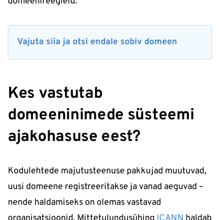
domeenireegleid.
Vajuta siia ja
o
tsi endale sobiv domeen
Kes vastutab
domeeninimede süsteemi
ajakohasuse eest?
Kodulehtede majutusteenuse pakkujad muutuvad,
uusi domeene registreeritakse ja vanad aeguvad –
nende haldamiseks on olemas vastavad
organisatsioonid. Mittetulundusühing
ICANN
haldab