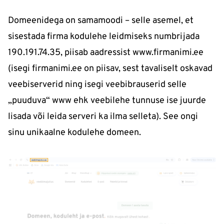
Domeenidega on samamoodi – selle asemel, et
sisestada firma kodulehe leidmiseks numbrijada
190.191.74.35, piisab aadressist www.firmanimi.ee
(isegi firmanimi.ee on piisav, sest tavaliselt oskavad
veebiserverid ning isegi veebibrauserid selle
„puuduva“ www ehk veebilehe tunnuse ise juurde
lisada või leida serveri ka ilma selleta). See ongi
sinu unikaalne kodulehe domeen.