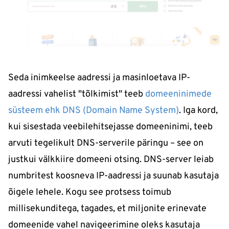
Seda inimkeelse aadressi ja masinloetava IP-
aadressi vahelist "tõlkimist" teeb
domeeninimede
süsteem ehk DNS (Domain Name System)
. Iga kord,
kui sisestada veebilehitsejasse domeeninimi, teeb
arvuti tegelikult DNS-serverile päringu – see on
justkui välkkiire domeeni otsing. DNS-server leiab
numbritest koosneva IP-aadressi ja suunab kasutaja
õigele lehele. Kogu see protsess toimub
millisekunditega, tagades, et miljonite erinevate
domeenide vahel navigeerimine oleks kasutaja