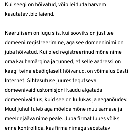
Kui seegi on hõivatud, võib leiduda harvem
kasutatav .biz laiend.
Keerulisem on lugu siis, kui sooviks on just .ee
domeeni registreerimine, aga see domeeninimi on
juba hõivatud. Kui oled registreerinud mõne nime
oma kaubamärgina ja tunned, et selle aadressi on
keegi teine ebaõiglaselt hõivanud, on võimalus Eesti
Interneti Sihtasutuse juures tegutseva
domeenivaidluskomisjoni kaudu algatada
domeenivaidlus, kuid see on kulukas ja aeganõudev.
Muul juhul tuleb aga mõelda mõne muu sarnase ja
meeldejääva nime peale. Juba firmat luues võiks
enne kontrollida, kas firma nimega seostatav