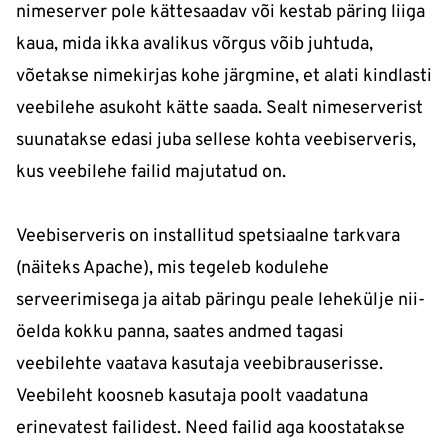
nimeserver pole kättesaadav või kestab päring liiga
kaua, mida ikka avalikus võrgus võib juhtuda,
võetakse nimekirjas kohe järgmine, et alati kindlasti
veebilehe asukoht kätte saada. Sealt nimeserverist
suunatakse edasi juba sellese kohta veebiserveris,
kus veebilehe failid majutatud on.
Veebiserveris on installitud spetsiaalne tarkvara
(näiteks Apache), mis tegeleb kodulehe
serveerimisega ja aitab päringu peale lehekülje nii-
öelda kokku panna, saates andmed tagasi
veebilehte vaatava kasutaja veebibrauserisse.
Veebileht koosneb kasutaja poolt vaadatuna
erinevatest failidest. Need failid aga koostatakse