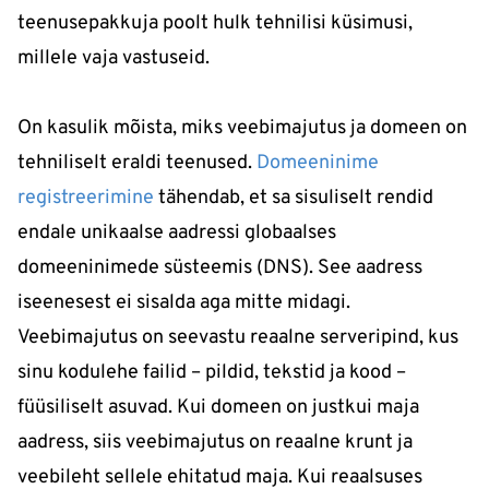
teenusepakkuja poolt hulk tehnilisi küsimusi,
millele vaja vastuseid.
On kasulik mõista, miks veebimajutus ja domeen on
tehniliselt eraldi teenused.
Domeeninime
registreerimine
tähendab, et sa sisuliselt rendid
endale unikaalse aadressi globaalses
domeeninimede süsteemis (DNS). See aadress
iseenesest ei sisalda aga mitte midagi.
Veebimajutus on seevastu reaalne serveripind, kus
sinu kodulehe failid – pildid, tekstid ja kood –
füüsiliselt asuvad. Kui domeen on justkui maja
aadress, siis veebimajutus on reaalne krunt ja
veebileht sellele ehitatud maja. Kui reaalsuses