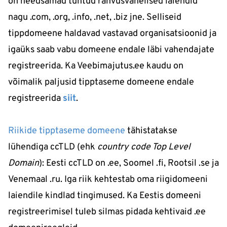
on needsamad tuntud rahvusvahelised laiendid
nagu .com, .org, .info, .net, .biz jne. Selliseid
tippdomeene haldavad vastavad organisatsioonid ja
igaüks saab vabu domeene endale läbi vahendajate
registreerida. Ka Veebimajutus.ee kaudu on
võimalik paljusid tipptaseme domeene endale
registreerida
siit
.
Riikide tipptaseme domeene
tähistatakse
lühendiga ccTLD (ehk
country code Top Level
Domain
): Eesti ccTLD on .ee, Soomel .fi, Rootsil .se ja
Venemaal .ru. Iga riik kehtestab oma riigidomeeni
laiendile kindlad tingimused. Ka Eestis domeeni
registreerimisel tuleb silmas pidada kehtivaid .ee