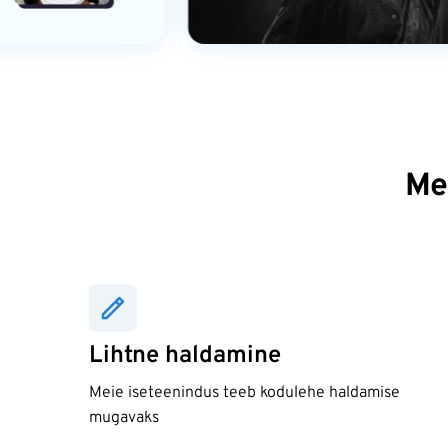
Mei
Lihtne haldamine
Meie iseteenindus teeb kodulehe haldamise
mugavaks