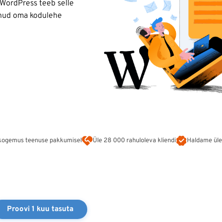
 WordPress teeb selle
oonud oma kodulehe
kogemus teenuse pakkumisel
Üle 28 000 rahuloleva kliendi
Haldame ül
Proovi 1 kuu tasuta