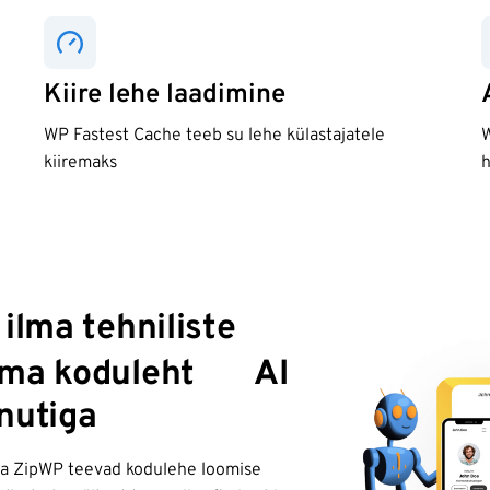
Kiire lehe laadimine
WP Fastest Cache teeb su lehe külastajatele
W
kiiremaks
h
 ilma tehniliste
✨
oma koduleht
AI
nutiga
 ja ZipWP teevad kodulehe loomise