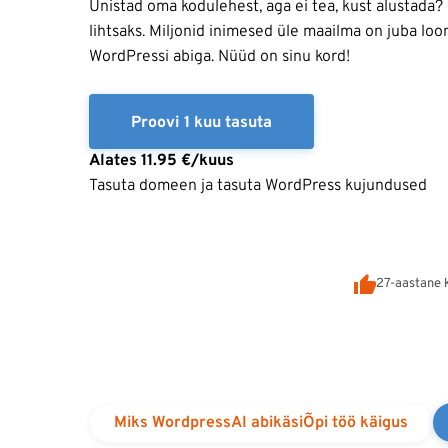
Unistad oma kodulehest, aga ei tea, kust alustada?
lihtsaks. Miljonid inimesed üle maailma on juba l
WordPressi abiga. Nüüd on sinu kord!
Proovi 1 kuu tasuta
Alates
11.95
€/kuus
Tasuta domeen ja tasuta WordPress kujundused
27-aastane 
Miks Wordpress
AI abikäsi
Õpi töö käigus