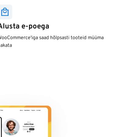
Alusta e-poega
ooCommerce'iga saad hõlpsasti tooteid müüma
akata