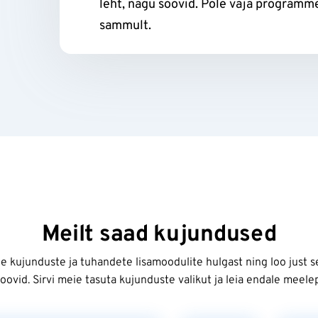
leht, nagu soovid. Pole vaja program
sammult.
Meilt saad kujundused
e kujunduste ja tuhandete lisamoodulite hulgast ning loo just se
oovid. Sirvi meie tasuta kujunduste valikut ja leia endale meele