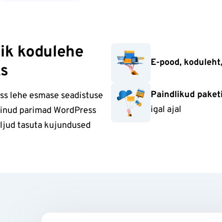
ik kodulehe
E-pood, koduleht,
ks
Paindlikud paket
ss lehe esmase seadistuse
igal ajal
alinud parimad WordPress
aljud tasuta kujundused