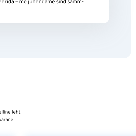
meerida – me juhendame sind samm-
lline leht,
pärane: