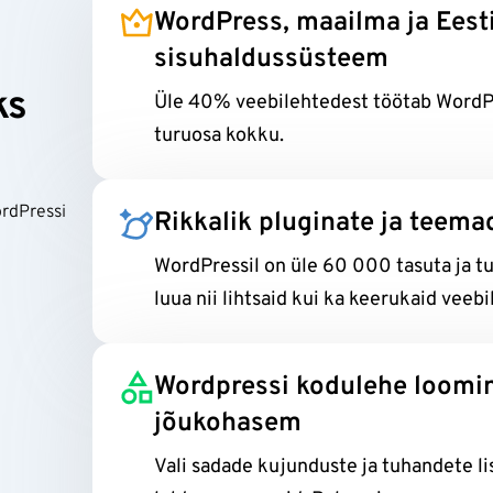
WordPress, maailma ja Eest
sisuhaldussüsteem
ks
Üle 40% veebilehtedest töötab WordPre
turuosa kokku.
ordPressi
Rikkalik pluginate ja teema
WordPressil on üle 60 000 tasuta ja tu
luua nii lihtsaid kui ka keerukaid veebi
Wordpressi kodulehe loomin
jõukohasem
Vali sadade kujunduste ja tuhandete li