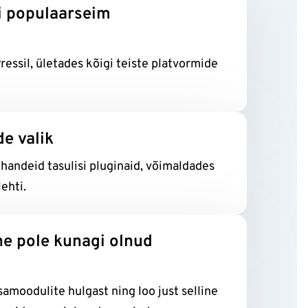
i populaarseim
ssil, ületades kõigi teiste platvormide
de valik
handeid tasulisi pluginaid, võimaldades
lehti.
e pole kunagi olnud
samoodulite hulgast ning loo just selline