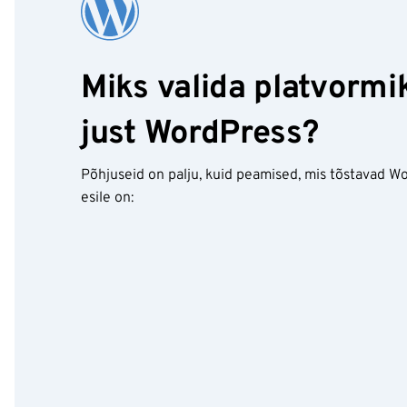
Miks valida platvormi
just WordPress?
Põhjuseid on palju, kuid peamised, mis tõstavad W
esile on: