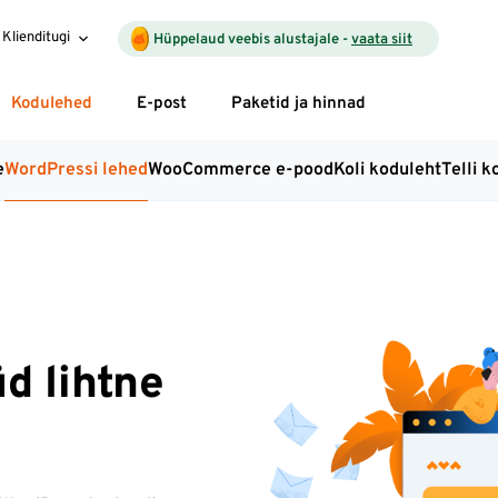
Klienditugi
Hüppelaud veebis alustajale -
vaata siit
Kodulehed
E-post
Paketid ja hinnad
e
WordPressi lehed
WooCommerce e-pood
Koli koduleht
Telli k
d lihtne