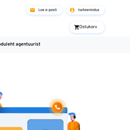
Loe e-posti
Iseteenindus
Ostukorv
oduleht agentuurist