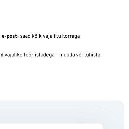
 e-post
- saad kõik vajaliku korraga
id
vajalike tööriistadega – muuda või tühista