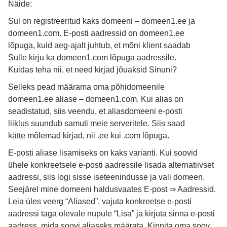
Näide:
Sul on registreeritud kaks domeeni – domeen1.ee ja 
domeen1.com. E-posti aadressid on domeen1.ee 
lõpuga, kuid aeg-ajalt juhtub, et mõni klient saadab 
Sulle kirju ka domeen1.com lõpuga aadressile. 
Kuidas teha nii, et need kirjad jõuaksid Sinuni?
Selleks pead määrama oma põhidomeenile 
domeen1.ee aliase – domeen1.com. Kui alias on 
seadistatud, siis veendu, et aliasdomeeni e-posti 
liiklus suundub samuti meie serveritele. Siis saad 
kätte mõlemad kirjad, nii .ee kui .com lõpuga.
E-posti aliase lisamiseks on kaks varianti. Kui soovid 
ühele konkreetsele e-posti aadressile lisada alternatiivset 
aadressi, siis logi sisse iseteenindusse ja vali domeen. 
Seejärel mine domeeni haldusvaates E-post 
⇒
 Aadressid. 
Leia üles veerg “Aliased”, vajuta konkreetse e-posti 
aadressi taga olevale nupule “Lisa” ja kirjuta sinna e-posti 
aadress, mida soovi aliaseks määrata. Kinnita oma soov, 