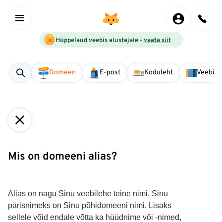
Hüppelaud veebis alustajale -
vaata siit
Domeen
E-post
Koduleht
Veebise
Mis on domeeni alias?
Alias on nagu Sinu veebilehe teine nimi. Sinu 
pärisnimeks on Sinu põhidomeeni nimi. Lisaks 
sellele võid endale võtta ka hüüdnime või -nimed, 