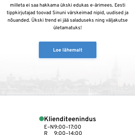
milleta ei saa hakkama ükski edukas e-ärimees. Eesti
tippkirjutajad toovad Sinuni värskeimad nipid, uudised ja
nõuanded. Ükski trend ei jää saladuseks ning väljakutse
ületamatuks!
Loe lähemalt
Klienditeenindus
E–N
9:00–17:00
R
9:00–14:00