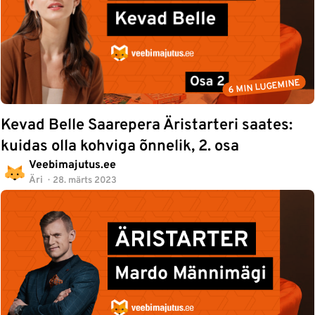
6 MIN LUGEMINE
Kevad Belle Saarepera Äristarteri saates:
kuidas olla kohviga õnnelik, 2. osa
Veebimajutus.ee
Äri
28. märts 2023