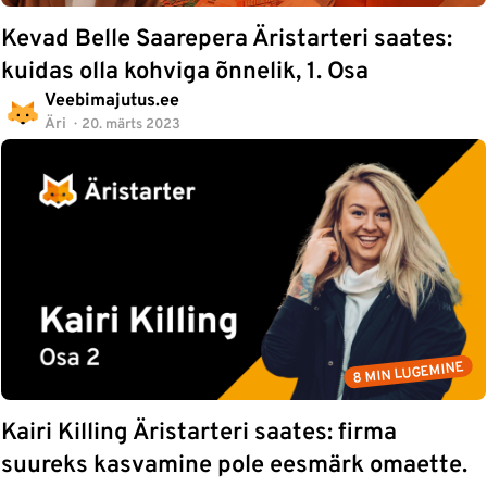
Kevad Belle Saarepera Äristarteri saates:
kuidas olla kohviga õnnelik, 1. Osa
Veebimajutus.ee
Äri
20. märts 2023
8 MIN LUGEMINE
Kairi Killing Äristarteri saates: firma
suureks kasvamine pole eesmärk omaette.