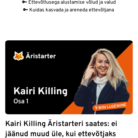
🔑 Ettevõtlusega alustamise võlud ja valud
🔑 Kuidas kasvada ja areneda ettevõtjana
9 MIN LUGEMINE
Kairi Killing Äristarteri saates: ei
jäänud muud üle, kui ettevõtjaks