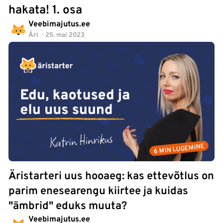
hakata! 1. osa
Veebimajutus.ee
Äri
25. mai 2023
6 MIN LUGEMINE
Äristarteri uus hooaeg: kas ettevõtlus on
parim enesearengu kiirtee ja kuidas
"ämbrid" eduks muuta?
Veebimajutus.ee