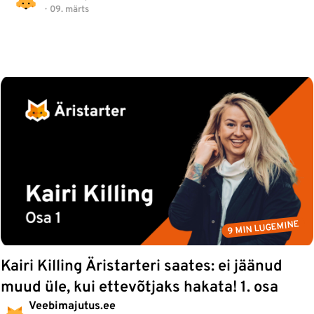
09. märts
9 MIN LUGEMINE
Kairi Killing Äristarteri saates: ei jäänud
muud üle, kui ettevõtjaks hakata! 1. osa
Veebimajutus.ee