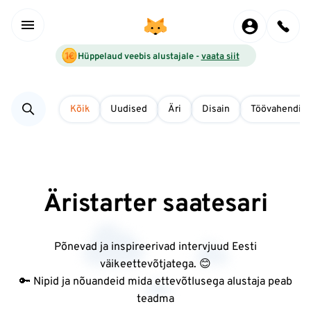
Hüppelaud veebis alustajale -
vaata siit
Kõik
Uudised
Äri
Disain
Töövahendid
Äristarter saatesari
Põnevad ja inspireerivad intervjuud Eesti
väikeettevõtjatega. 😊
🔑 Nipid ja nõuandeid mida ettevõtlusega alustaja peab
teadma