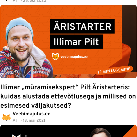
Äri
25. okt 2023
12 MIN LUGEMINE
Illimar „müramisekspert“ Pilt Äristarteris:
kuidas alustada ettevõtlusega ja millised on
esimesed väljakutsed?
Veebimajutus.ee
Äri
13. mai 2021