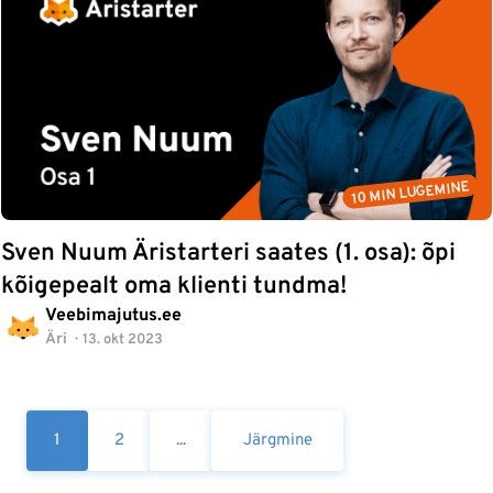
10 MIN LUGEMINE
Sven Nuum Äristarteri saates (1. osa): õpi
kõigepealt oma klienti tundma!
Veebimajutus.ee
Äri
13. okt 2023
1
2
...
Järgmine