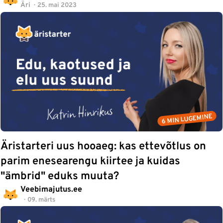
Äri
25. mai 2023
6 MIN LUGEMINE
Äristarteri uus hooaeg: kas ettevõtlus on
parim enesearengu kiirtee ja kuidas
"ämbrid" eduks muuta?
Veebimajutus.ee
09. märts