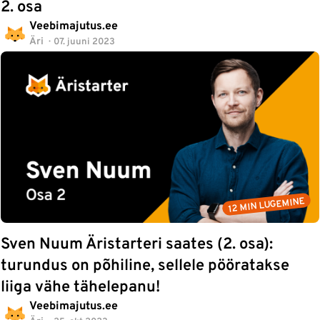
2. osa
Veebimajutus.ee
Äri
07. juuni 2023
12 MIN LUGEMINE
Sven Nuum Äristarteri saates (2. osa):
turundus on põhiline, sellele pööratakse
liiga vähe tähelepanu!
Veebimajutus.ee