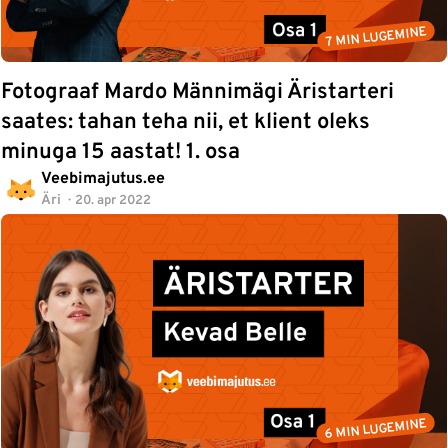
7 MIN LUGEMINE
Fotograaf Mardo Männimägi Äristarteri
saates: tahan teha nii, et klient oleks
minuga 15 aastat! 1. osa
Veebimajutus.ee
Äri
20. apr 2022
6 MIN LUGEMINE