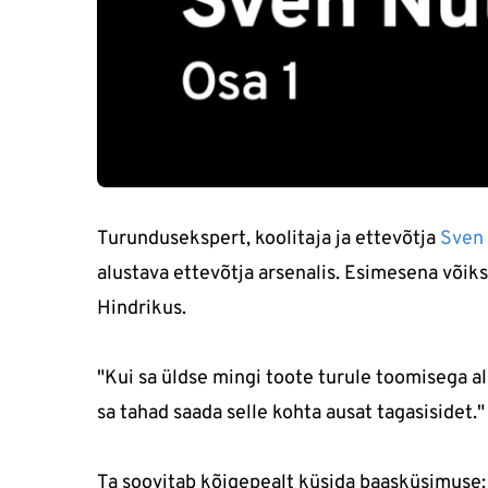
Turundusekspert, koolitaja ja ettevõtja
Sven
alustava ettevõtja arsenalis. Esimesena võiks
Hindrikus.
"Kui sa üldse mingi toote turule toomisega a
sa tahad saada selle kohta ausat tagasisidet."
Ta soovitab kõigepealt küsida baasküsimuse: