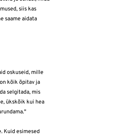
mused, siis kas
 me saame aidata
id oskuseid, mille
on kõik õpitav ja
da selgitada, mis
le, ükskõik kui hea
turundama."
e. Kuid esimesed