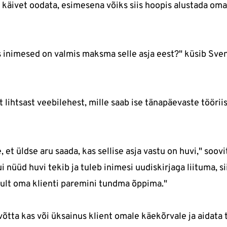
 käivet oodata, esimesena võiks siis hoopis alustada oma
kas inimesed on valmis maksma selle asja eest?" küsib Sv
t lihtsast veebilehest, mille saab ise tänapäevaste tööri
 et üldse aru saada, kas sellise asja vastu on huvi," soov
 nüüd huvi tekib ja tuleb inimesi uudiskirjaga liituma, si
kult oma klienti paremini tundma õppima."
õtta kas või üksainus klient omale käekõrvale ja aidata 