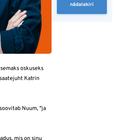
nädalakiri
lisemaks oskuseks
 saatejuht Katrin
 soovitab Nuum, "ja
adus, mis on sinu