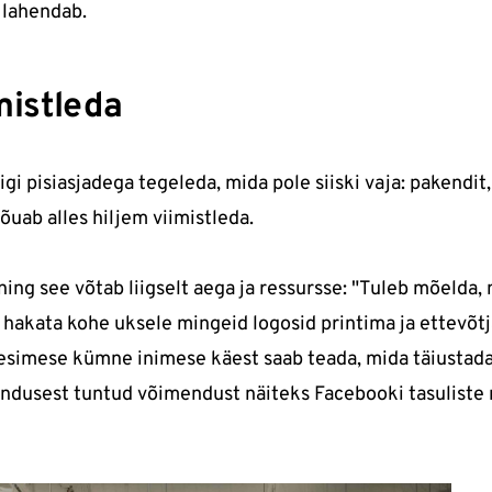
 lahendab.
mistleda
igi pisiasjadega tegeleda, mida pole siiski vaja: pakendi
jõuab alles hiljem viimistleda.
ing see võtab liigselt aega ja ressursse: "Tuleb mõelda, 
aja hakata kohe uksele mingeid logosid printima ja ettevõt
a esimese kümne inimese käest saab teada, mida täiustada
ndusest tuntud võimendust näiteks Facebooki tasuliste 