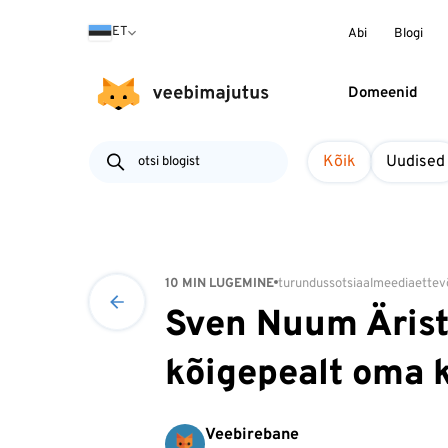
ET
Abi
Blogi
Domeenid
Kõik
Uudised
10 MIN LUGEMINE
turundus
sotsiaalmeedia
ettev
Sven Nuum Äristar
kõigepealt oma k
Veebirebane