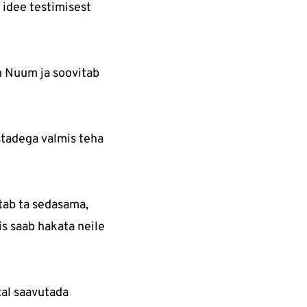
 idee testimisest
en Nuum ja soovitab
istadega valmis teha
itab ta sedasama,
is saab hakata neile
tal saavutada