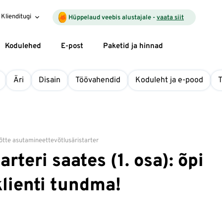
Klienditugi
Hüppelaud veebis alustajale -
vaata siit
Kodulehed
E-post
Paketid ja hinnad
Äri
Disain
Töövahendid
Koduleht ja e-pood
õtte asutamine
ettevõtlus
äristarter
teri saates (1. osa): õpi
lienti tundma!