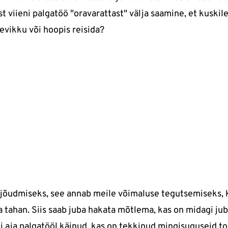
t viieni palgatöö "oravarattast" välja saamine, et kuskile 
evikku või hoopis reisida?
 jõudmiseks, see annab meile võimaluse tegutsemiseks, 
a tahan. Siis saab juba hakata mõtlema, kas on midagi ju
i aja palgatööl käinud, kas on tekkinud mingisuguseid to