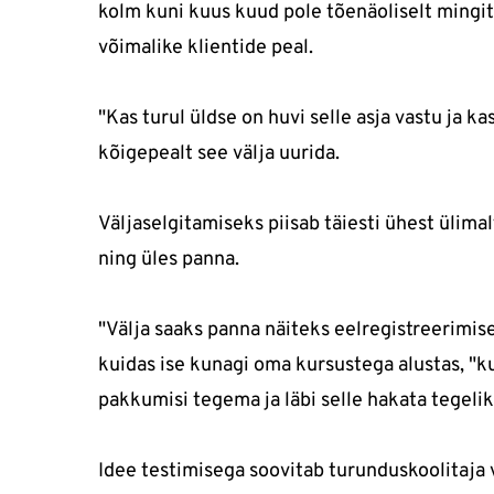
kolm kuni kuus kuud pole tõenäoliselt mingit
võimalike klientide peal.
"Kas turul üldse on huvi selle asja vastu ja 
kõigepealt see välja uurida.
Väljaselgitamiseks piisab täiesti ühest ülimal
ning üles panna.
"Välja saaks panna näiteks eelregistreerimise,
kuidas ise kunagi oma kursustega alustas, "kui
pakkumisi tegema ja läbi selle hakata tegeli
Idee testimisega soovitab turunduskoolitaja v