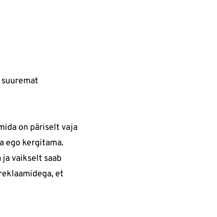
t, suuremat
mida on päriselt vaja
ja ego kergitama.
 ja vaikselt saab
reklaamidega, et