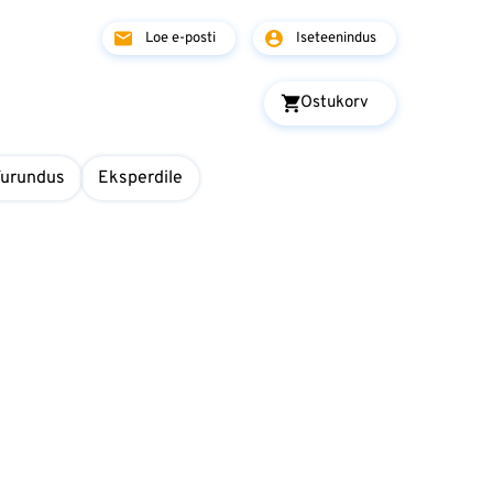
Loe e-posti
Iseteenindus
Ostukorv
Turundus
Eksperdile