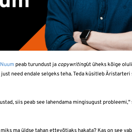
 Nuum
peab turundust ja
copywriting
´ut üheks kõige olu
 just need endale selgeks teha. Teda küsitleb Äristarteri
lustad, siis peab see lahendama mingisugust probleemi,"
 miks ma üldse tahan ettevõtjaks hakata? Kas on see vab