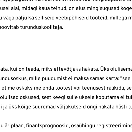
sel alal, midagi kaua teinud, on elus mingisugused koge
u väga palju ka selliseid veebipõhiseid tooteid, millega
soovitab turunduskoolitaja.
ta, kui on teada, miks ettevõtjaks hakata. Üks olulisema
rundusoskus, mille puudumist ei maksa samas karta: "see 
, et me oskaksime enda tootest või teenusest rääkida, se
olulised oskused, sest keegi sulle uksele koputama ei tu
ngi ja üks kõige suuremad väljakutseid ongi hakata hästi 
gu äriplaan, finantsprognoosid, osaühingu registreerimin