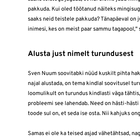
pakkuda. Kui oled töötanud näiteks mingisugu
saaks neid teistele pakkuda? Tänapäeval on j
inimesi, kes on meist paar sammu tagapool," 
Alusta just nimelt turundusest
Sven Nuum soovitabki nüüd kuskilt pihta haka
najal alustada, on tema kindlal soovitusel tu
loomulikult on turundus kindlasti väga tähtis
probleemi see lahendab. Need on hästi-hästi 
toode sul on, et seda ise osta. Nii kahjuks o
Samas ei ole ka teised asjad vähetähtsad, na