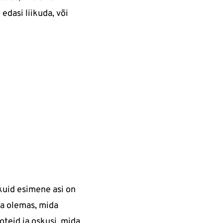
edasi liikuda, või
kuid esimene asi on
ba olemas, mida
oteid ja oskusi, mida