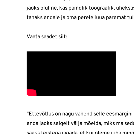
jaoks oluline, kas paindlik töögraafik, üheksas
tahaks endale ja oma perele luua paremat tul
Vaata saadet siit:
"Ettevõtlus on nagu vahend selle eesmärgini
enda jaoks selgelt välja mõelda, miks ma sed
saaks teistega jagada, et kui oleme juba ming