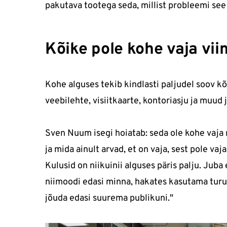
pakutava tootega seda, millist probleemi see
Kõike pole kohe vaja vii
Kohe alguses tekib kindlasti paljudel soov kõ
veebilehte, visiitkaarte, kontoriasju ja muud 
Sven Nuum isegi hoiatab: seda ole kohe vaja n
ja mida ainult arvad, et on vaja, sest pole v
Kulusid on niikuinii alguses päris palju. Jub
niimoodi edasi minna, hakates kasutama turu
jõuda edasi suurema publikuni."