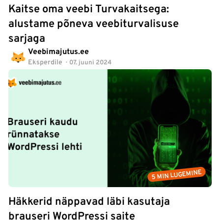
Kaitse oma veebi Turvakaitsega:
alustame põneva veebiturvalisuse
sarjaga
Veebimajutus.ee
Eksperdile
07. juuni 2024
5 MIN LUGEMINE
Häkkerid näppavad läbi kasutaja
brauseri WordPressi saite