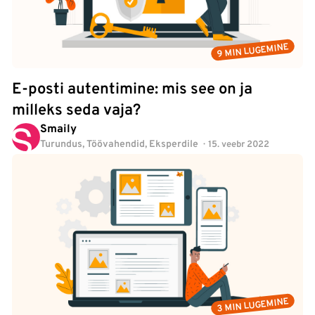
9 MIN LUGEMINE
E-posti autentimine: mis see on ja
milleks seda vaja?
Smaily
Turundus
,
Töövahendid
,
Eksperdile
15. veebr 2022
3 MIN LUGEMINE