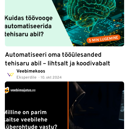
5 MIN LUGEMINE
Automatiseeri oma tööülesanded
tehisaru abil – lihtsalt ja koodivabalt
Veebimekoos
Eksperdile
10. okt 2024