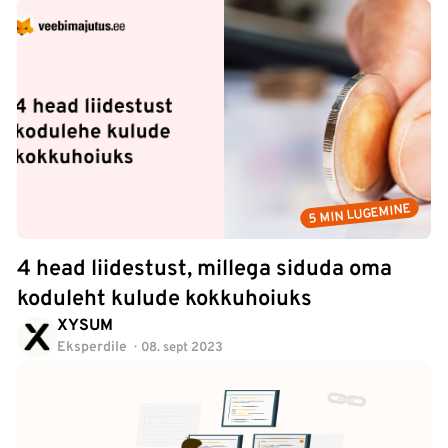
5 MIN LUGEMINE
4 head liidestust, millega siduda oma
koduleht kulude kokkuhoiuks
XYSUM
Eksperdile
08. sept 2023