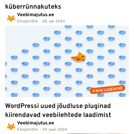
küberrünnakuteks
Veebimajutus.ee
Eksperdile
08. apr 2024
4 MIN LUGEMINE
WordPressi uued jõudluse pluginad
kiirendavad veebilehtede laadimist
Veebimajutus.ee
Eksperdile
29. jaan 2024