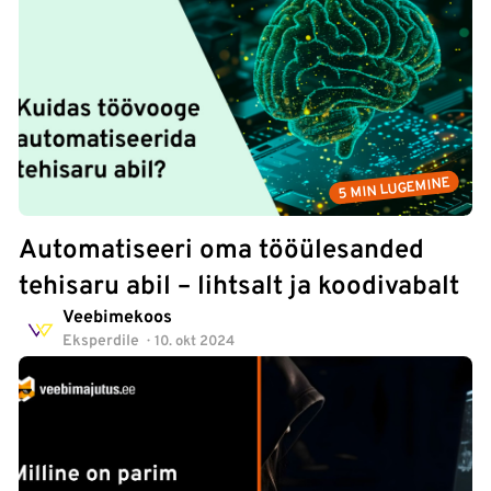
5 MIN LUGEMINE
Automatiseeri oma tööülesanded
tehisaru abil – lihtsalt ja koodivabalt
Veebimekoos
Eksperdile
10. okt 2024