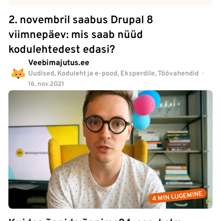
2. novembril saabus Drupal 8
viimnepäev: mis saab nüüd
kodulehtedest edasi?
Veebimajutus.ee
Uudised
,
Koduleht ja e-pood
,
Eksperdile
,
Töövahendid
16. nov 2021
4 MIN LUGEMINE