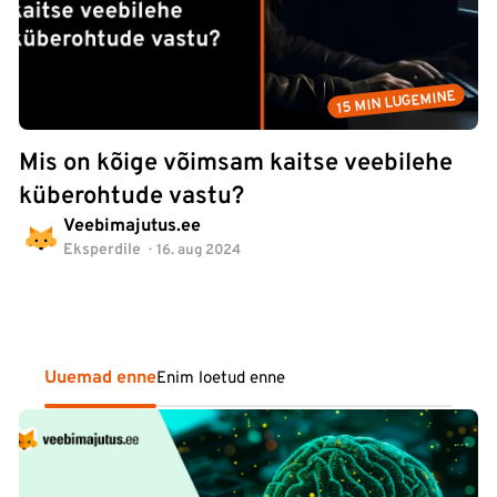
15 MIN LUGEMINE
Mis on kõige võimsam kaitse veebilehe
küberohtude vastu?
Veebimajutus.ee
Eksperdile
16. aug 2024
Uuemad enne
Enim loetud enne