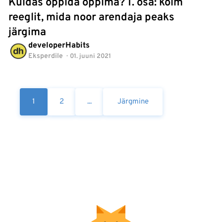
Kuidas õppida õppima? 1. osa: kolm
reeglit, mida noor arendaja peaks
järgima
developerHabits
Eksperdile
01. juuni 2021
1
2
...
Järgmine