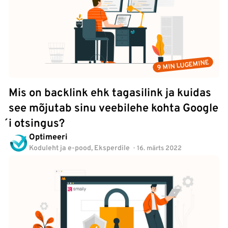
9 MIN LUGEMINE
Mis on backlink ehk tagasilink ja kuidas
see mõjutab sinu veebilehe kohta Google
´i otsingus?
Optimeeri
Koduleht ja e-pood
,
Eksperdile
16. märts 2022