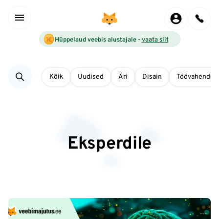
Hüppelaud veebis alustajale -
vaata siit
Kõik
Uudised
Äri
Disain
Töövahendid
Eksperdile