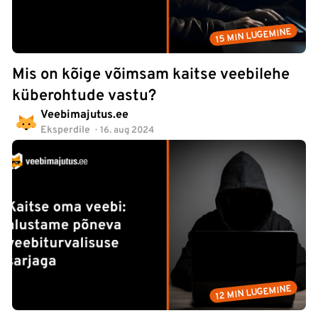
15 MIN LUGEMINE
Mis on kõige võimsam kaitse veebilehe
küberohtude vastu?
Veebimajutus.ee
Eksperdile
16. aug 2024
12 MIN LUGEMINE