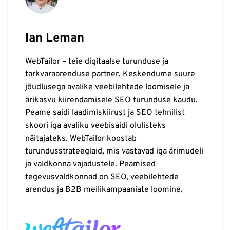
Ian Leman
WebTailor – teie digitaalse turunduse ja
tarkvaraarenduse partner. Keskendume suure
jõudlusega avalike veebilehtede loomisele ja
ärikasvu kiirendamisele SEO turunduse kaudu.
Peame saidi laadimiskiirust ja SEO tehnilist
skoori iga avaliku veebisaidi olulisteks
näitajateks. WebTailor koostab
turundusstrateegiaid, mis vastavad iga ärimudeli
ja valdkonna vajadustele. Peamised
tegevusvaldkonnad on SEO, veebilehtede
arendus ja B2B meilikampaaniate loomine.