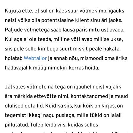
Kujuta ette, et sul on käes suur võtmekimp, igaüks
neist võiks olla potentsiaalne klient sinu äri jaoks.
Paljude võtmetega saab lausa päris mitu ust avada.
Kui aga ei ole teada, milline võti avab millise ukse,
siis pole selle kimbuga suurt miskit peale hakata,
hoiatab
Webtailor
ja annab nõu, mismoodi oma äriks
hädavajalik müüginimekiri korras hoida.
Jätkates võtmete näitega on igaühel neist vajalik
ära märkida ettevõtte nimi, kontaktandmed ja muud
olulised detailid. Kuid ka siis, kui kõik on kirjas, on
tegemist ikkagi nagu puslega, mille tükid on laiali
pillutatud. Tuleb leida viis, kuidas selles