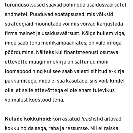
turundusotsused saavad põhineda usaldusväärsetel
andmetel. Puuduvad ebatäpsused, mis võiksid
strateegiaid moonutada või mis võivad kahjustada
firma mainet ja usaldusväärsust. Kõige hullem viga,
mida saab teha meilikampaaniates, on vale infoga
pöördumine. Näiteks kui finantsteenust osutava
ettevõtte müüginimekirja on sattunud mõni
loomapood ning kui see saab valesti sihitud e-kirja
pakkumisega, mida ei saa kasutada, siis võib kindel
olla, et selle ettevõttega ei ole enam tulevikus
võimalust koostööd teha.
Kulude kokkuhoid:
korrastatud
lead
listid aitavad
kokku hoida aega, raha ja ressursse. Nii ei raiska