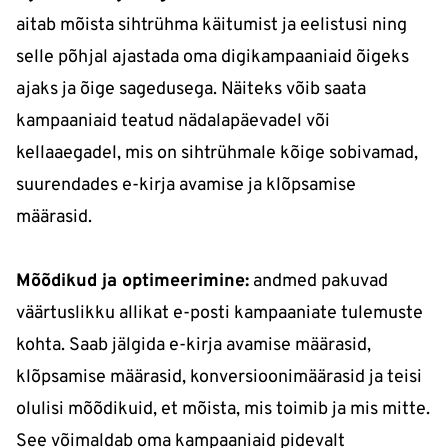
aitab mõista sihtrühma käitumist ja eelistusi ning
selle põhjal ajastada oma digikampaaniaid õigeks
ajaks ja õige sagedusega. Näiteks võib saata
kampaaniaid teatud nädalapäevadel või
kellaaegadel, mis on sihtrühmale kõige sobivamad,
suurendades e-kirja avamise ja klõpsamise
määrasid.
Mõõdikud ja optimeerimine:
andmed pakuvad
väärtuslikku allikat e-posti kampaaniate tulemuste
kohta. Saab jälgida e-kirja avamise määrasid,
klõpsamise määrasid, konversioonimäärasid ja teisi
olulisi mõõdikuid, et mõista, mis toimib ja mis mitte.
See võimaldab oma kampaaniaid pidevalt