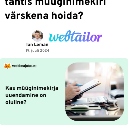
tähtis müüginimekiri
värskena hoida?
Ian Leman
19. juuli 2024