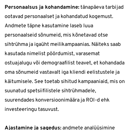
Personaalsus ja kohandamine:
tänapäeva tarbijad
ootavad personaalset ja kohandatud kogemust.
Andmete täpne kasutamine laseb luua
personaalseid sõnumeid, mis kõnetavad otse
sihtrühma ja igaüht meilikampaanias. Näiteks saab
kasutada nimelist pöördumist, varasemat
ostuajalugu või demograafilist teavet, et kohandada
oma sõnumeid vastavalt iga kliendi eelistustele ja
käitumisele. See toetab sihitud kampaaniaid, mis on
suunatud spetsiifilistele sihtrühmadele,
suurendades konversioonimäära ja ROI-d ehk
investeeringu tasuvust.
Ajastamine ja sagedus:
andmete analüüsimine