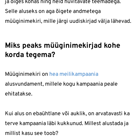
ja õiges kohas ning neid huvitavate teemadega.
Selle aluseks on aga õigete andmetega
müüginimekiri, mille järgi uudiskirjad välja lähevad.
Miks peaks müüginimekirjad kohe
korda tegema?
Müüginimekiri on
hea meilikampaania
alusvundament, millele kogu kampaania peale
ehitatakse.
Kui alus on ebaühtlane või auklik, on arvatavasti ka
terve kampaania läbi kukkunud. Millest alustada ja
millist kasu see toob?