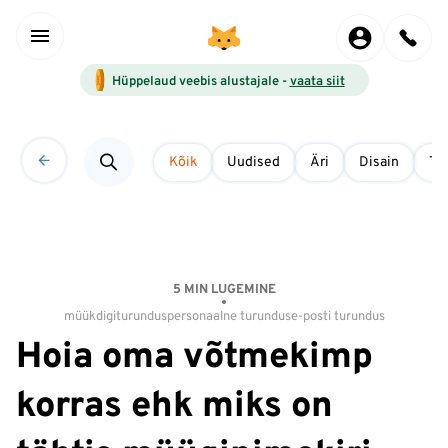
Hüppelaud veebis alustajale -
vaata siit
Kõik
Uudised
Äri
Disain
Tö
5 MIN LUGEMINE
müük
digiturundus
personaalne turundus
e-posti turundus
Hoia oma võtmekimp
korras ehk miks on