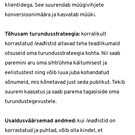
klientidega. See suurendab müügivihjete
konversioonimäära ja kasvatab müüki.
Tõhusam turundusstrateegia:
korralikult
korrastatud
lead
listid aitavad teha teadlikumaid
otsuseid oma turundusstrateegia kohta. Nii saab
paremini aru oma sihtrühma käitumisest ja
eelistustest ning võib luua juba kohandatud
sõnumeid, mis kõnetavad just seda publikut. Tekib
suurem kaasatus ja saab parema tagasiside oma
turundustegevustele.
Usaldusväärsemad andmed:
kui
lead
listid on
korrastatud ja puhtad, võib olla kindel, et