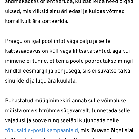
andmekaoses orienteeruda, kuidas leida need õiged
uksed, mis viiksid sinu äri edasi ja kuidas võtmed
korralikult ära sorteerida.
Praegu on igal pool infot väga palju ja selle
kättesaadavus on küll väga lihtsaks tehtud, aga kui
inimene ei tunne, et tema poole pöördutakse mingil
kindlal eesmärgil ja põhjusega, siis ei suvatse ta ka
sinu ideid ja lugu ära kuulata.
Puhastatud müüginimekiri annab sulle võimaluse
mõista oma sihtrühma sügavamalt, tunnetada selle
vajadusi ja soove ning seeläbi kujundada neile
tõhusaid e-posti kampaaniaid
, mis jõuavad õigel ajal