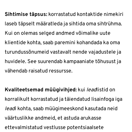
Sihtimise täpsus:
korrastatud kontaktide nimekiri
laseb täpselt määratleda ja sihtida oma sihtrühma.
Kui on olemas selged andmed võimalike uute
klientide kohta, saab paremini kohandada ka oma
turundussõnumeid vastavalt nende vajadustele ja
huvidele. See suurendab kampaaniate tõhusust ja
vähendab raisatud ressursse.
Kvaliteetsemad müügivihjed:
kui
lead
listid on
korralikult korrastatud ja täiendatud lisainfoga iga
lead
i kohta, saab müügimeeskond kasutada neid
väärtuslikke andmeid, et astuda arukasse
ettevalmistatud vestlusse potentsiaalsete