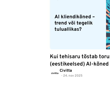
Kui tehisaru tõstab tor
(eestikeelsed) AI-kõned 
Civitta
24. nov 2025