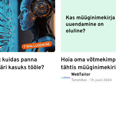
7 MIN LUGEMINE
u: kuidas panna
Hoia oma võtmekimp 
äri kasuks tööle?
tähtis müüginimekiri
WebTailor
Turundus
19. juuli 2024