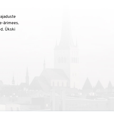
vajaduste
 e-ärimees.
ed. Ükski