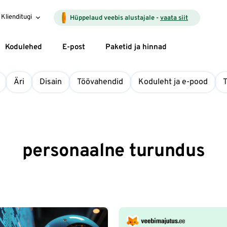
Klienditugi
Hüppelaud veebis alustajale -
vaata siit
Kodulehed
E-post
Paketid ja hinnad
Äri
Disain
Töövahendid
Koduleht ja e-pood
personaalne turundus