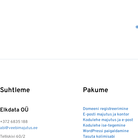
Suhtleme
Pakume
Elkdata OÜ
Domeeni registreerimine
E-posti majutus ja kontor
Kodulehe majutus ja e-post
+372 6835 188
Kodulehe ise-tegemine
abi@veebimajutus.ee
WordPressi paigaldamine
Telliskivi 60/2
Tasuta kolimisabi