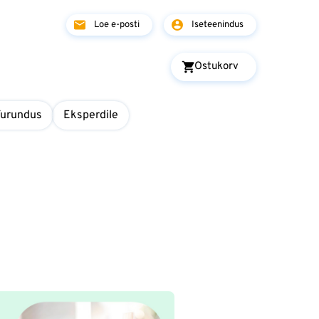
Loe e-posti
Iseteenindus
Ostukorv
Turundus
Eksperdile