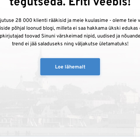
tegutseda. Eriti veebis!
utuse 28 000 klienti rääkisid ja meie kuulasime - oleme teie 
iside põhjal loonud blogi, milleta ei saa hakkama ükski edukas
ppkirjutajad toovad Sinuni värskeimad nipid, uudised ja nõuand
trend ei jää saladuseks ning väljakutse ületamatuks!
Loe lähemalt