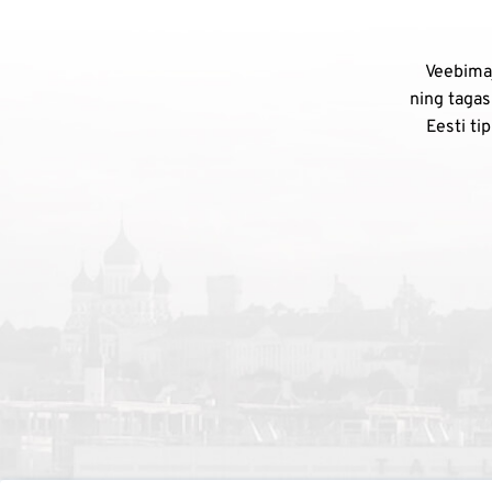
Veebimaj
ning tagas
Eesti ti