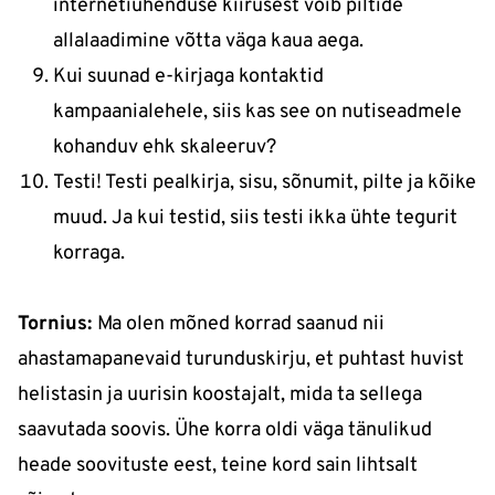
internetiühenduse kiirusest võib piltide
allalaadimine võtta väga kaua aega.
Kui suunad e-kirjaga kontaktid
kampaanialehele, siis kas see on nutiseadmele
kohanduv ehk skaleeruv?
Testi! Testi pealkirja, sisu, sõnumit, pilte ja kõike
muud. Ja kui testid, siis testi ikka ühte tegurit
korraga.
Tornius:
Ma olen mõned korrad saanud nii
ahastamapanevaid turunduskirju, et puhtast huvist
helistasin ja uurisin koostajalt, mida ta sellega
saavutada soovis. Ühe korra oldi väga tänulikud
heade soovituste eest, teine kord sain lihtsalt