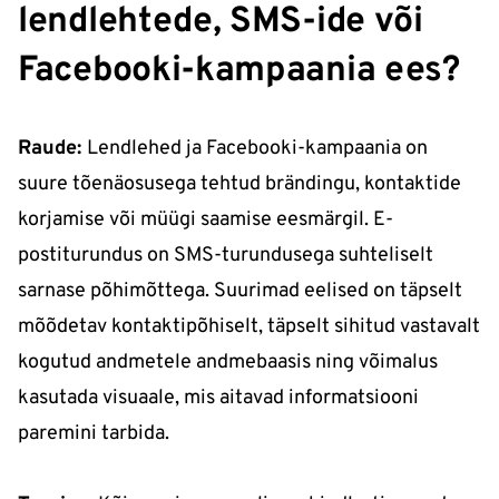
lendlehtede, SMS-ide või
Facebooki-kampaania ees?
Raude:
L​endlehed ja Facebooki-kampaania on
suure tõenäosusega tehtud brändingu, kontaktide
korjamise või müügi saamise eesmärgil. E-
postiturundus on SMS-turundusega suhteliselt
sarnase põhimõttega. Suurimad eelised on täpselt
mõõdetav kontaktipõhiselt, täpselt sihitud vastavalt
kogutud andmetele andmebaasis ning võimalus
kasutada visuaale, mis aitavad informatsiooni
paremini tarbida.