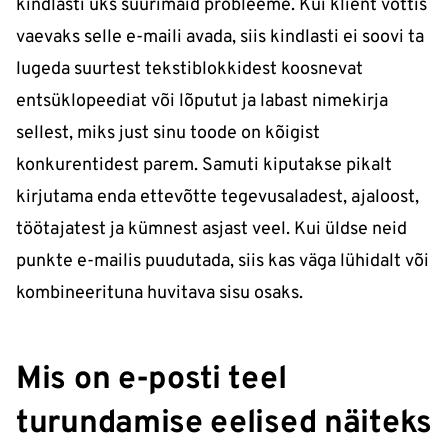
kindlasti üks suurimaid probleeme. Kui klient võttis
vaevaks selle e-maili avada, siis kindlasti ei soovi ta
lugeda suurtest tekstiblokkidest koosnevat
entsüklopeediat või lõputut ja labast nimekirja
sellest, miks just sinu toode on kõigist
konkurentidest parem. Samuti kiputakse pikalt
kirjutama enda ettevõtte tegevusaladest, ajaloost,
töötajatest ja kümnest asjast veel. Kui üldse neid
punkte e-mailis puudutada, siis kas väga lühidalt või
kombineerituna huvitava sisu osaks.
Mis on e-posti teel
turundamise eelised näiteks