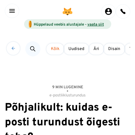
Hüppelaud veebis alustajale -
vaata siit
Kõik
Uudised
Äri
Disain
Tö
9 MIN LUGEMINE
e-post
liiklus
turundus
Põhjalikult: kuidas e-
posti turundust õigesti