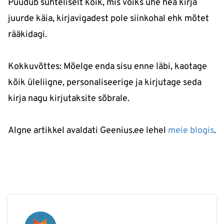
Puudub suhteliselt kõik, mis võiks ühe hea kirja
juurde käia, kirjavigadest pole siinkohal ehk mõtet
rääkidagi.
Kokkuvõttes: Mõelge enda sisu enne läbi, kaotage
kõik üleliigne, personaliseerige ja kirjutage seda
kirja nagu kirjutaksite sõbrale.
Algne artikkel avaldati Geenius.ee lehel
meie blogis
.