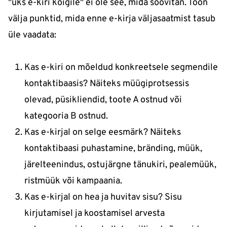
"üks e-kiri kõigile" ei ole see, mida soovitan. Toon
välja punktid, mida enne e-kirja väljasaatmist tasub
üle vaadata:
Kas e-kiri on mõeldud konkreetsele segmendile
kontaktibaasis? Näiteks müügiprotsessis
olevad, püsikliendid, toote A ostnud või
kategooria B ostnud.
Kas e-kirjal on selge eesmärk? Näiteks
kontaktibaasi puhastamine, bränding, müük,
järelteenindus, ostujärgne tänukiri, pealemüük,
ristmüük või kampaania.
Kas e-kirjal on hea ja huvitav sisu? Sisu
kirjutamisel ja koostamisel arvesta