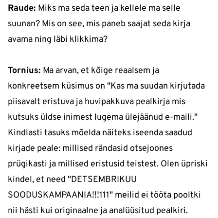
Raude:
Miks ma seda teen ja kellele ma selle
suunan? Mis on see, mis paneb saajat seda kirja
avama ning läbi klikkima?​
Tornius:
Ma arvan, et kõige reaalsem ja
konkreetsem küsimus on "Kas ma suudan kirjutada
piisavalt eristuva ja huvipakkuva pealkirja mis
kutsuks üldse inimest lugema ülejäänud e-maili."
Kindlasti tasuks mõelda näiteks iseenda saadud
kirjade peale: millised rändasid otsejoones
prügikasti ja millised eristusid teistest. Olen üpriski
kindel, et need "DETSEMBRIKUU
SOODUSKAMPAANIA!!!111" meilid ei tööta pooltki
nii hästi kui originaalne ja analüüsitud pealkiri.