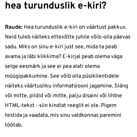
hea turunduslik e-kiri?
Raude:
Hea turundus​​lik e-kiri on väärtust pakkuv.
Neid tuleb näiteks ettevõtte juhile võib-olla päevas
sadu. Miks on sinu e-kiri just see, mida ta peab
avama ja läbi klikkima? E-kirjal peab olema väga
selge eesmärk ja see ei pea alati olema
müügipakkumine. See võib olla püsiklientidele
näiteks​ väärtusliku informatsiooni jagamine. Släng
või mitte, pildid või mitte, palju disaini või lihtne
HTML-tekst​​​ - siin kindlat reeglit ei ole. Pigem
testida ja vaadata, mis sinu valdkonnas paremini
töötab.