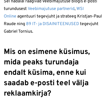
Sel nädalal räägivad Veebimajutuse blogis e-posti
turundusest
Veebimajutuse partnerid
,
WSI
Online
agentuuri tegevjuht ja strateeg Kristjan-Paul
Raude ning
89 IT- ja DISAINITEENUSED
tegevjuht
Gabriel Tornius.
Mis on esimene küsimus,
mida peaks turundaja
endalt küsima, enne kui
saadab e-posti teel välja
reklaamkirja?