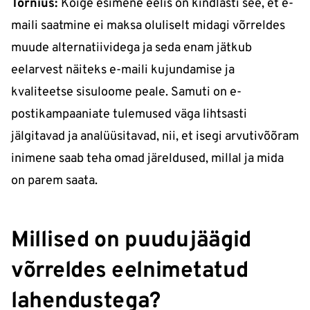
Tornius:
Kõige esimene eelis on kindlasti see, et e-
maili saatmine ei maksa oluliselt midagi võrreldes
muude alternatiividega ja seda enam jätkub
eelarvest näiteks e-maili kujundamise ja
kvaliteetse sisuloome peale. Samuti on e-
postikampaaniate tulemused väga lihtsasti
jälgitavad ja analüüsitavad, nii, et isegi arvutivõõram
inimene saab teha omad järeldused, millal ja mida
on parem saata.
Millised on puudujäägid
võrreldes eelnimetatud
lahendustega?