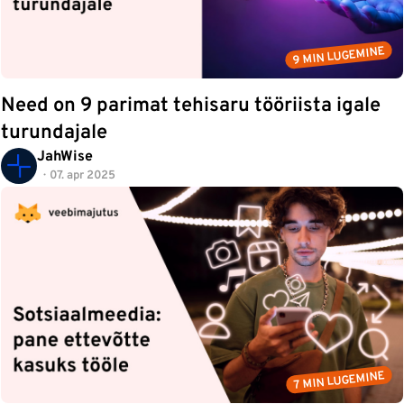
9 MIN LUGEMINE
Need on 9 parimat tehisaru tööriista igale
turundajale
JahWise
07. apr 2025
7 MIN LUGEMINE