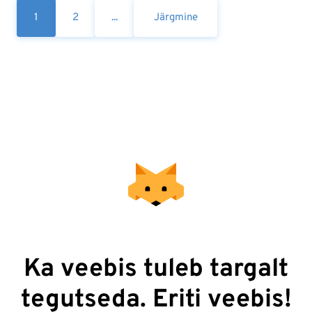
1
2
...
Järgmine
Ka veebis tuleb targalt
tegutseda. Eriti veebis!