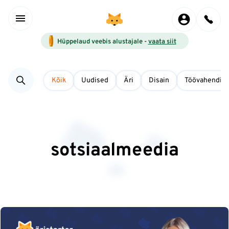
Hüppelaud veebis alustajale -
vaata siit
Kõik
Uudised
Äri
Disain
Töövahendid
sotsiaalmeedia