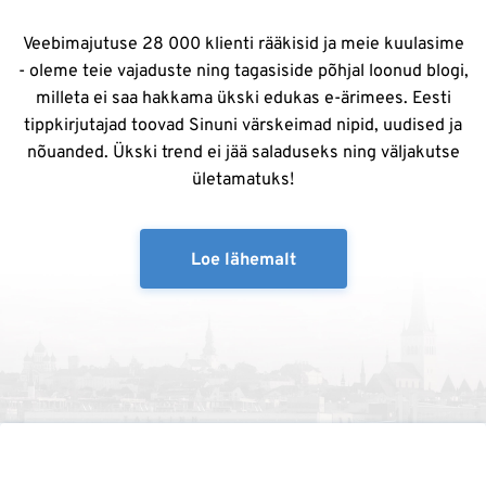
Veebimajutuse 28 000 klienti rääkisid ja meie kuulasime
- oleme teie vajaduste ning tagasiside põhjal loonud blogi,
milleta ei saa hakkama ükski edukas e-ärimees. Eesti
tippkirjutajad toovad Sinuni värskeimad nipid, uudised ja
nõuanded. Ükski trend ei jää saladuseks ning väljakutse
ületamatuks!
Loe lähemalt