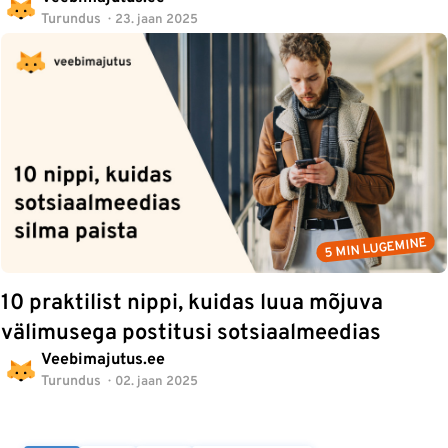
Turundus
23. jaan 2025
5 MIN LUGEMINE
10 praktilist nippi, kuidas luua mõjuva
välimusega postitusi sotsiaalmeedias
Veebimajutus.ee
Turundus
02. jaan 2025