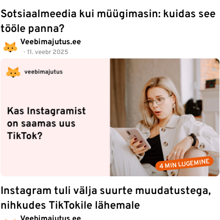
Sotsiaalmeedia kui müügimasin: kuidas see
tööle panna?
Veebimajutus.ee
11. veebr 2025
4 MIN LUGEMINE
Instagram tuli välja suurte muudatustega,
nihkudes TikTokile lähemale
Veebimajutus.ee