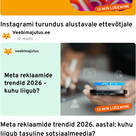
10 MIN LUGEMINE
Instagrami turundus alustavale ettevõtjale
Veebimajutus.ee
10. märts
10 MIN LUGEMINE
Meta reklaamide trendid 2026. aastal: kuhu
liigub tasuline sotsiaalmeedia?