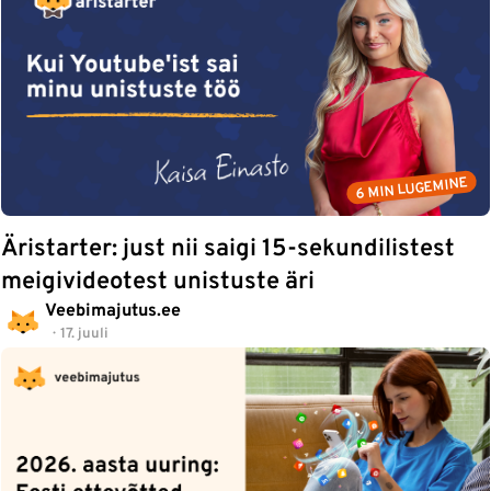
6 MIN LUGEMINE
Äristarter: just nii saigi 15-sekundilistest
meigivideotest unistuste äri
Veebimajutus.ee
17. juuli