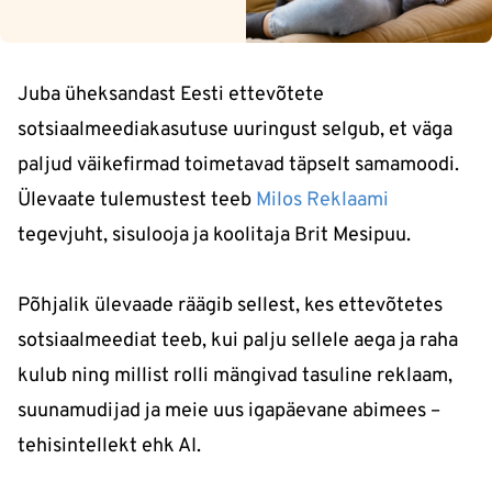
Juba üheksandast Eesti ettevõtete
sotsiaalmeediakasutuse uuringust selgub, et väga
paljud väikefirmad toimetavad täpselt samamoodi.
Ülevaate tulemustest teeb
Milos Reklaami
tegevjuht, sisulooja ja koolitaja Brit Mesipuu.
Põhjalik ülevaade räägib sellest, kes ettevõtetes
sotsiaalmeediat teeb, kui palju sellele aega ja raha
kulub ning millist rolli mängivad tasuline reklaam,
suunamudijad ja meie uus igapäevane abimees –
tehisintellekt ehk AI.