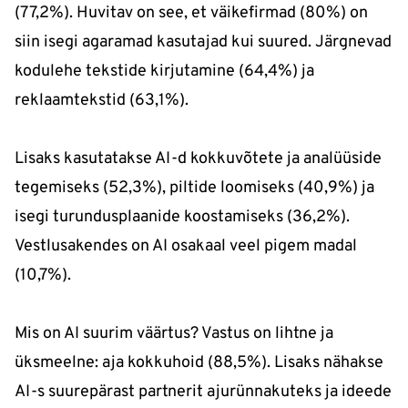
(77,2%). Huvitav on see, et väikefirmad (80%) on
siin isegi agaramad kasutajad kui suured. Järgnevad
kodulehe tekstide kirjutamine (64,4%) ja
reklaamtekstid (63,1%).
Lisaks kasutatakse AI-d kokkuvõtete ja analüüside
tegemiseks (52,3%), piltide loomiseks (40,9%) ja
isegi turundusplaanide koostamiseks (36,2%).
Vestlusakendes on AI osakaal veel pigem madal
(10,7%).
Mis on AI suurim väärtus? Vastus on lihtne ja
üksmeelne: aja kokkuhoid (88,5%). Lisaks nähakse
AI-s suurepärast partnerit ajurünnakuteks ja ideede