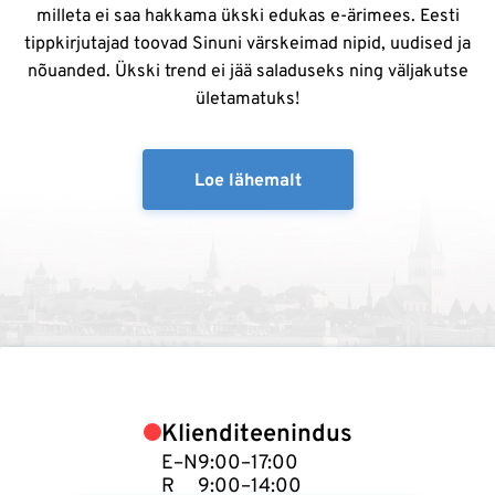
milleta ei saa hakkama ükski edukas e-ärimees. Eesti
tippkirjutajad toovad Sinuni värskeimad nipid, uudised ja
nõuanded. Ükski trend ei jää saladuseks ning väljakutse
ületamatuks!
Loe lähemalt
Klienditeenindus
E–N
9:00–17:00
R
9:00–14:00