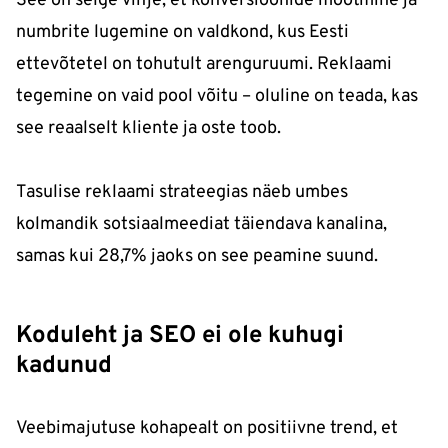
See on selge vihje, et konversioonide mõõtmine ja
numbrite lugemine on valdkond, kus Eesti
ettevõtetel on tohutult arenguruumi. Reklaami
tegemine on vaid pool võitu – oluline on teada, kas
see reaalselt kliente ja oste toob.
Tasulise reklaami strateegias näeb umbes
kolmandik sotsiaalmeediat täiendava kanalina,
samas kui 28,7% jaoks on see peamine suund.
Koduleht ja SEO ei ole kuhugi
kadunud
Veebimajutuse kohapealt on positiivne trend, et