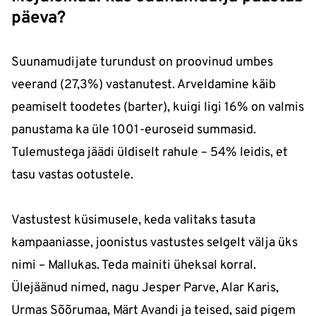
päeva?
Suunamudijate turundust on proovinud umbes
veerand (27,3%) vastanutest. Arveldamine käib
peamiselt toodetes (barter), kuigi ligi 16% on valmis
panustama ka üle 1001-euroseid summasid.
Tulemustega jäädi üldiselt rahule – 54% leidis, et
tasu vastas ootustele.
Vastustest küsimusele, keda valitaks tasuta
kampaaniasse, joonistus vastustes selgelt välja üks
nimi – Mallukas. Teda mainiti üheksal korral.
Ülejäänud nimed, nagu Jesper Parve, Alar Karis,
Urmas Sõõrumaa, Märt Avandi ja teised, said pigem