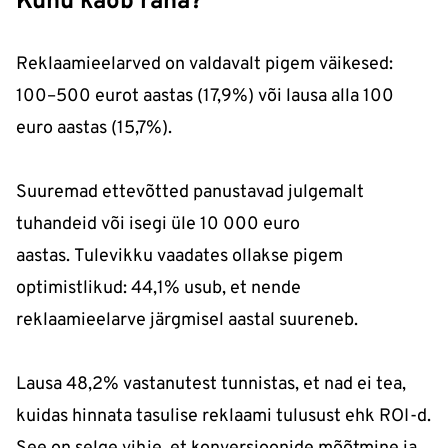
Kuhu kaob raha?
Reklaamieelarved on valdavalt pigem väikesed:
100–500 eurot aastas (17,9%) või lausa alla 100
euro aastas (15,7%).
Suuremad ettevõtted panustavad julgemalt
tuhandeid või isegi üle 10 000 euro
aastas. Tulevikku vaadates ollakse pigem
optimistlikud: 44,1% usub, et nende
reklaamieelarve järgmisel aastal suureneb.
Lausa 48,2% vastanutest tunnistas, et nad ei tea,
kuidas hinnata tasulise reklaami tulusust ehk ROI-d.