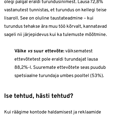
olegi palgal eraldi turundusinimest. Lausa 72,8%
vastanutest tunnistas, et turundus on kellegi teise
lisaroll. See on oluline taustateadmine – kui
turundus tehakse ära muu töö kõrvalt, kannatavad
sageli nii järjepidevus kui ka tulemuste mõõtmine.
Väike
vs
suur ettevõte:
väiksematest
ettevõtetest pole eraldi turundajat lausa
88,2%-l. Suuremate ettevõtete seas puudub
spetsiaalne turundaja umbes pooltel (53%).
Ise tehtud, hästi tehtud?
Kui räägime kontode haldamisest ja reklaamide