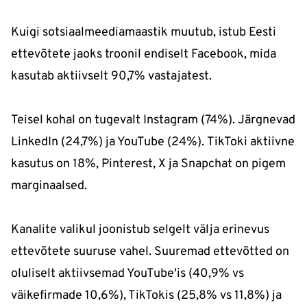
Kuigi sotsiaalmeediamaastik muutub, istub Eesti
ettevõtete jaoks troonil endiselt Facebook, mida
kasutab aktiivselt 90,7% vastajatest.
Teisel kohal on tugevalt Instagram (74%). Järgnevad
LinkedIn (24,7%) ja YouTube (24%). TikToki aktiivne
kasutus on 18%, Pinterest, X ja Snapchat on pigem
marginaalsed.
Kanalite valikul joonistub selgelt välja erinevus
ettevõtete suuruse vahel. Suuremad ettevõtted on
oluliselt aktiivsemad YouTube'is (40,9% vs
väikefirmade 10,6%), TikTokis (25,8% vs 11,8%) ja