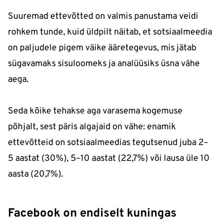
Suuremad ettevõtted on valmis panustama veidi
rohkem tunde, kuid üldpilt näitab, et sotsiaalmeedia
on paljudele pigem väike ääretegevus, mis jätab
sügavamaks sisuloomeks ja analüüsiks üsna vähe
aega.
Seda kõike tehakse aga varasema kogemuse
põhjalt, sest päris algajaid on vähe: enamik
ettevõtteid on sotsiaalmeedias tegutsenud juba 2–
5 aastat (30%), 5–10 aastat (22,7%) või lausa üle 10
aasta (20,7%).
Facebook on endiselt kuningas