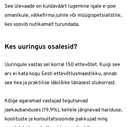
See ülevaade on kuldaväärt lugemine igale e-poe
omanikule, väikefirma juhile või müügispetsialistile,
kes soovib nutikamalt turundada.
Kes uuringus osalesid?
Uuringule vastas sel korral 150 ettevõtet. Kuigi see
arv ei kata kogu Eesti ettevõtlusmaastikku, annab
see hea ja praktilise läbilõike tänasest olukorrast.
Kõige agaramad vastajad tegutsevad
jaekaubanduses (19,9%), kellele järgnevad hariduse,
koolituste ja konsultatsioonide pakkujad ning