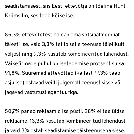
seadistamisest, siis Eesti ettevõtja on tõeline Hunt
Kriimsilm, kes teeb kõike ise.
85,3% ettevõtetest haldab oma sotsiaalmeediat
täiesti ise. Vaid 3,3% tellib selle teenuse täielikult
väljast ning 9,3% kasutab kombineeritud lahendust.
Väikefirmade puhul on isetegemise protsent suisa
91,8%. Suuremad ettevõtted (kellest 77,3% teeb
asju ise) ostavad veidi julgemalt teenust sisse või
jagavad vastutust agentuuriga.
50,7% paneb reklaamid ise püsti. 28% ei tee üldse
reklaame, 13,3% kasutab kombineeritud lahendust
ja vaid 8% ostab seadistamise täisteenusena sisse.