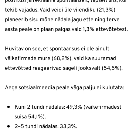
postitusi ja reklaame spontaanselt, täpselt siis, kui
tekib vajadus. Vaid veidi üle viiendiku (21,3%)
planeerib sisu mõne nädala jagu ette ning terve
aasta peale on plaan paigas vaid 1,3% ettevõtetest.
Huvitav on see, et spontaansus ei ole ainult
väikefirmade mure (68,2%), vaid ka suuremad
ettevõtted reageerivad sageli jooksvalt (54,5%).
Aega sotsiaalmeedia peale väga palju ei kulutata:
Kuni 2 tundi nädalas: 49,3% (väikefirmadest
suisa 54,1%).
2–5 tundi nädalas: 33,3%.