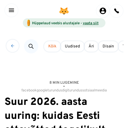
Hüppelaud veebis alustajale -
vaata siit
Kõik
Uudised
Äri
Disain
Tö
8 MIN LUGEMINE
facebook
google
turundus
digiturundus
sotsiaalmeedia
Suur 2026. aasta
uuring: kuidas Eesti