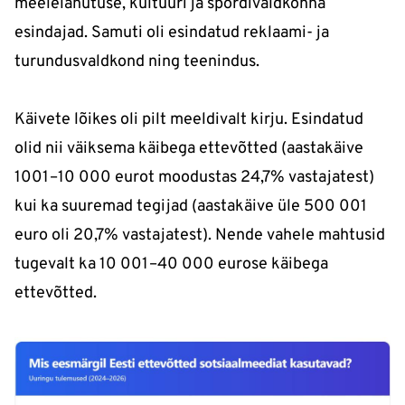
meelelahutuse, kultuuri ja spordivaldkonna
esindajad. Samuti oli esindatud reklaami- ja
turundusvaldkond ning teenindus.
Käivete lõikes oli pilt meeldivalt kirju. Esindatud
olid nii väiksema käibega ettevõtted (aastakäive
1001–10 000 eurot moodustas 24,7% vastajatest)
kui ka suuremad tegijad (aastakäive üle 500 001
euro oli 20,7% vastajatest). Nende vahele mahtusid
tugevalt ka 10 001–40 000 eurose käibega
ettevõtted.