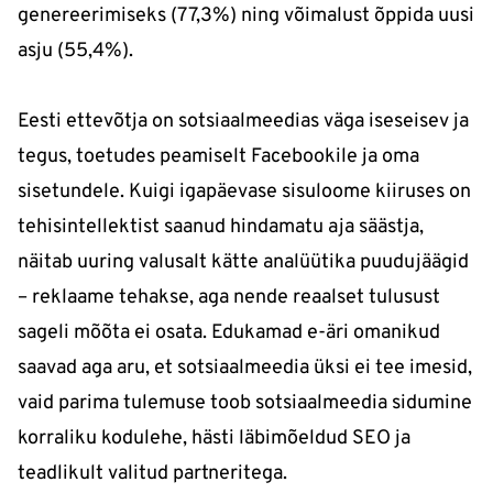
genereerimiseks (77,3%) ning võimalust õppida uusi
asju (55,4%).
Eesti ettevõtja on sotsiaalmeedias väga iseseisev ja
tegus, toetudes peamiselt Facebookile ja oma
sisetundele. Kuigi igapäevase sisuloome kiiruses on
tehisintellektist saanud hindamatu aja säästja,
näitab uuring valusalt kätte analüütika puudujäägid
– reklaame tehakse, aga nende reaalset tulusust
sageli mõõta ei osata. Edukamad e-äri omanikud
saavad aga aru, et sotsiaalmeedia üksi ei tee imesid,
vaid parima tulemuse toob sotsiaalmeedia sidumine
korraliku kodulehe, hästi läbimõeldud SEO ja
teadlikult valitud partneritega.