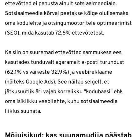
ettevõtted ei panusta ainult sotsiaalmeediale.
Sotsiaalmeedia kõrval peetakse kõige olulisemaks
oma kodulehte ja otsingumootoritele optimeerimist
(SEO), mida kasutab 72,6% ettevõtetest.
Ka siin on suuremad ettevõtted sammukese ees,
kasutades tunduvalt agaramalt e-posti turundust
(62,1% vs väikeste 32,9%) ja veebireklaame
(näiteks Google Ads). See näitab selgelt, et
jätkusuutlik äri vajab korralikku "kodubaasi" ehk
oma isiklikku veebilehte, kuhu sotsiaalmeedia
liiklus suunata.
Mõjuisikud: kas suunamudija päästab