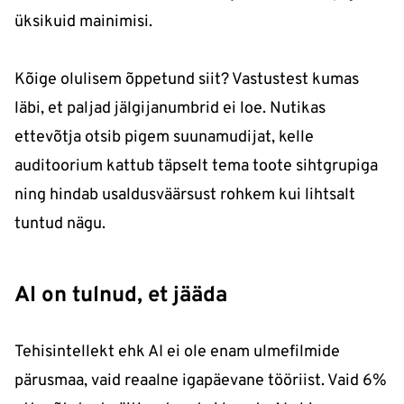
üksikuid mainimisi.
Kõige olulisem õppetund siit? Vastustest kumas
läbi, et paljad jälgijanumbrid ei loe. Nutikas
ettevõtja otsib pigem suunamudijat, kelle
auditoorium kattub täpselt tema toote sihtgrupiga
ning hindab usaldusväärsust rohkem kui lihtsalt
tuntud nägu.
AI on tulnud, et jääda
Tehisintellekt ehk AI ei ole enam ulmefilmide
pärusmaa, vaid reaalne igapäevane tööriist. Vaid 6%