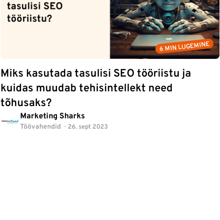
6 MIN LUGEMINE
Miks kasutada tasulisi SEO tööriistu ja
kuidas muudab tehisintellekt need
tõhusaks?
Marketing Sharks
Töövahendid
26. sept 2023