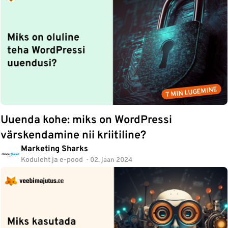
7 MIN LUGEMINE
Uuenda kohe: miks on WordPressi
värskendamine nii kriitiline?
Marketing Sharks
Koduleht ja e-pood
02. jaan 2024