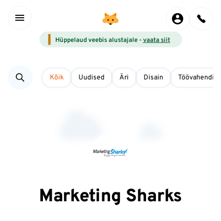
Hüppelaud veebis alustajale -
vaata siit
Kõik
Uudised
Äri
Disain
Töövahendid
Marketing Sharks