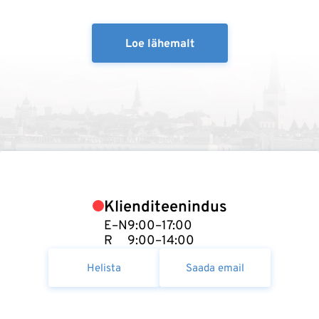
Loe lähemalt
Klienditeenindus
E–N
9:00–17:00
R
9:00–14:00
Helista
Saada email