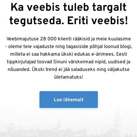
Ka veebis tuleb targalt
tegutseda. Eriti veebis!
Veebimajutuse 28 000 klienti rääkisid ja meie kuulasime
- oleme teie vajaduste ning tagasiside põhjal loonud blogi,
milleta ei saa hakkama ükski edukas e-ärimees. Eesti
tippkirjutajad toovad Sinuni värskeimad nipid, uudised ja
nõuanded. Ükski trend ei jää saladuseks ning väljakutse
ületamatuks!
Loe lähemalt