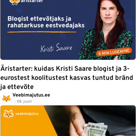
6 MIN LUGEMINE
Äristarter: kuidas Kristi Saare blogist ja 3-
eurostest koolitustest kasvas tuntud bränd
ja ettevõte
Veebimajutus.ee
08. juuli