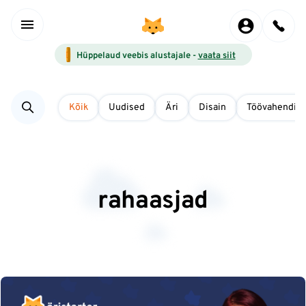
Hüppelaud veebis alustajale -
vaata siit
Kõik
Uudised
Äri
Disain
Töövahendid
rahaasjad