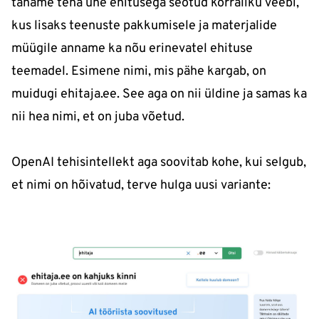
tahame teha ühe ehitusega seotud korraliku veebi,
kus lisaks teenuste pakkumisele ja materjalide
müügile anname ka nõu erinevatel ehituse
teemadel. Esimene nimi, mis pähe kargab, on
muidugi ehitaja.ee. See aga on nii üldine ja samas ka
nii hea nimi, et on juba võetud.
OpenAI tehisintellekt aga soovitab kohe, kui selgub,
et nimi on hõivatud, terve hulga uusi variante: