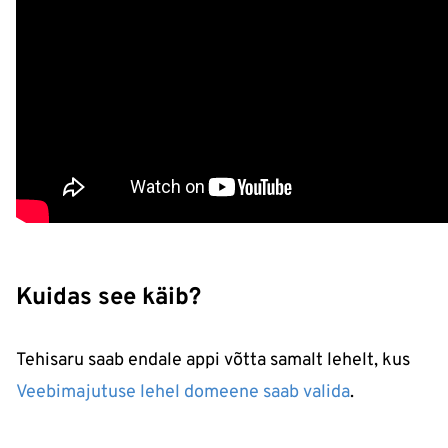
Kuidas see käib?
Tehisaru saab endale appi võtta samalt lehelt, kus
Veebimajutuse lehel domeene saab valida
.