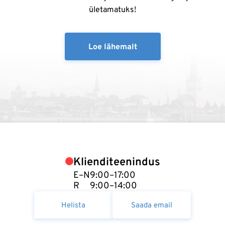
ületamatuks!
Loe lähemalt
Klienditeenindus
E–N
9:00–17:00
R
9:00–14:00
Helista
Saada email