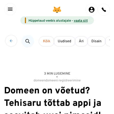
Hüppelaud veebis alustajale -
vaata siit
Kõik
Uudised
Äri
Disain
Tö
3 MIN LUGEMINE
domeen
domeeni registreerimine
Domeen on võetud?
Tehisaru tõttab appi ja