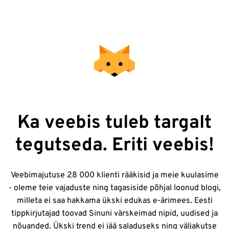
Ka veebis tuleb targalt
tegutseda. Eriti veebis!
Veebimajutuse 28 000 klienti rääkisid ja meie kuulasime
- oleme teie vajaduste ning tagasiside põhjal loonud blogi,
milleta ei saa hakkama ükski edukas e-ärimees. Eesti
tippkirjutajad toovad Sinuni värskeimad nipid, uudised ja
nõuanded. Ükski trend ei jää saladuseks ning väljakutse