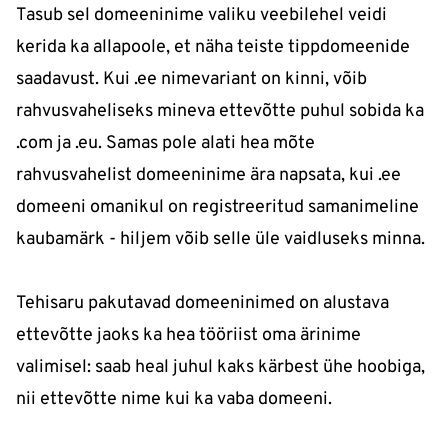
Tasub sel domeeninime valiku veebilehel veidi
kerida ka allapoole, et näha teiste tippdomeenide
saadavust. Kui .ee nimevariant on kinni, võib
rahvusvaheliseks mineva ettevõtte puhul sobida ka
.com ja .eu. Samas pole alati hea mõte
rahvusvahelist domeeninime ära napsata, kui .ee
domeeni omanikul on registreeritud samanimeline
kaubamärk - hiljem võib selle üle vaidluseks minna.
Tehisaru pakutavad domeeninimed on alustava
ettevõtte jaoks ka hea tööriist oma ärinime
valimisel: saab heal juhul kaks kärbest ühe hoobiga,
nii ettevõtte nime kui ka vaba domeeni.