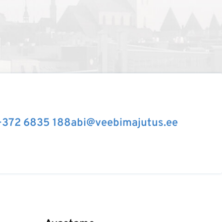
+372 6835 188
abi@veebimajutus.ee