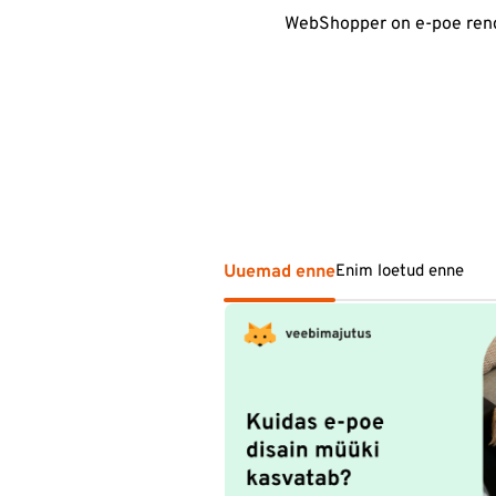
WebShopper on e-poe rendi
Uuemad enne
Enim loetud enne