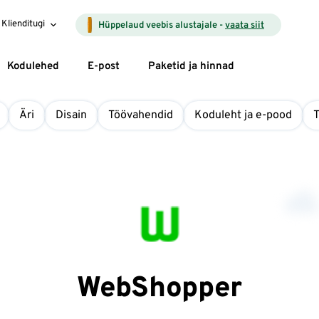
Klienditugi
Hüppelaud veebis alustajale -
vaata siit
Kodulehed
E-post
Paketid ja hinnad
Äri
Disain
Töövahendid
Koduleht ja e-pood
WebShopper