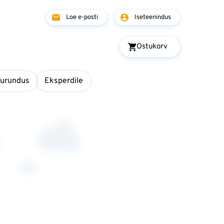
Loe e-posti
Iseteenindus
Ostukorv
Turundus
Eksperdile