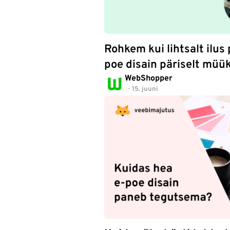
Rohkem kui lihtsalt ilus 
poe disain päriselt müü
WebShopper
15. juuni