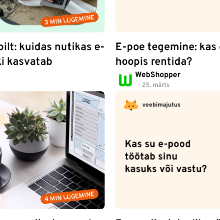
3 MIN LUGEMINE
pilt: kuidas nutikas e-
E-poe tegemine: kas 
ki kasvatab
hoopis rentida?
WebShopper
25. märts
4 MIN LUGEMINE