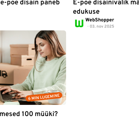
 e-poe disain paneb
E-poe disainivalik m
edukuse
WebShopper
03. nov 2025
6 MIN LUGEMINE
imesed 100 müüki?