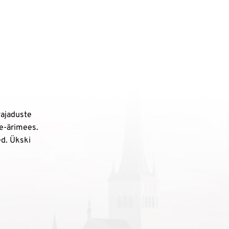
vajaduste
 e-ärimees.
ed. Ükski