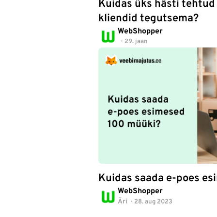
Kuidas üks hästi tehtud
kliendid tegutsema?
WebShopper
29. jaan
Kuidas saada e-poes es
WebShopper
Äri
28. aug 2023