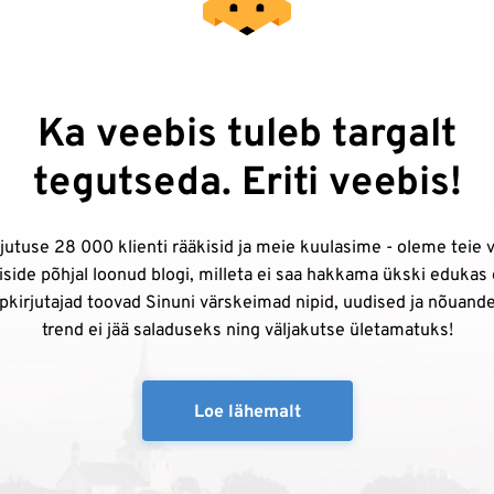
Ka veebis tuleb targalt
tegutseda. Eriti veebis!
utuse 28 000 klienti rääkisid ja meie kuulasime - oleme teie 
iside põhjal loonud blogi, milleta ei saa hakkama ükski edukas
ppkirjutajad toovad Sinuni värskeimad nipid, uudised ja nõuand
trend ei jää saladuseks ning väljakutse ületamatuks!
Loe lähemalt