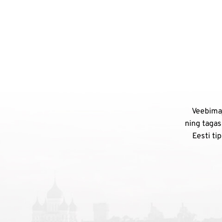
Veebimaj
ning tagas
Eesti ti