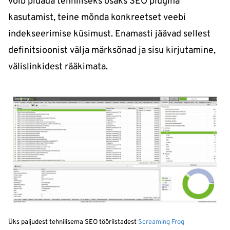
võib pidada tehniliseks osaks SEO plugina
kasutamist, teine mõnda konkreetset veebi
indekseerimise küsimust. Enamasti jäävad sellest
definitsioonist välja märksõnad ja sisu kirjutamine,
välislinkidest rääkimata.
Üks paljudest tehnilisema SEO tööriistadest
Screaming Frog