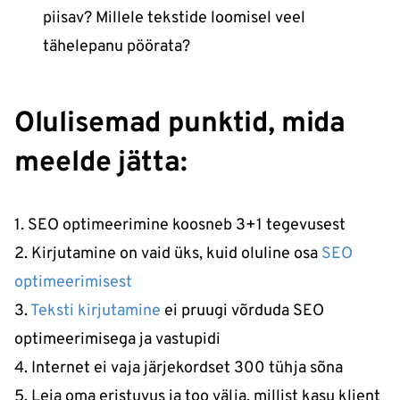
piisav? Millele tekstide loomisel veel
tähelepanu pöörata?
Olulisemad punktid, mida
meelde jätta:
1. SEO optimeerimine koosneb 3+1 tegevusest
2. Kirjutamine on vaid üks, kuid oluline osa
SEO
optimeerimisest
3.
Teksti kirjutamine
ei pruugi võrduda SEO
optimeerimisega ja vastupidi
4. Internet ei vaja järjekordset 300 tühja sõna
5. Leia oma eristuvus ja too välja, millist kasu klient