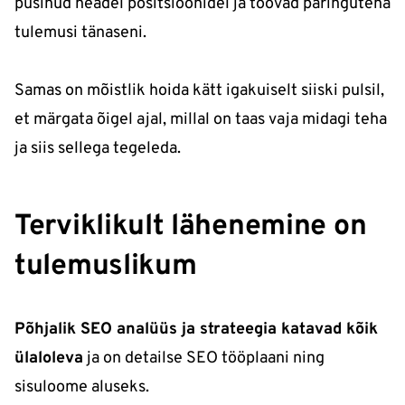
püsinud headel positsioonidel ja toovad päringutena
tulemusi tänaseni.
Samas on mõistlik hoida kätt igakuiselt siiski pulsil,
et märgata õigel ajal, millal on taas vaja midagi teha
ja siis sellega tegeleda.
Terviklikult lähenemine on
tulemuslikum
Põhjalik SEO analüüs ja strateegia katavad kõik
ülaloleva
ja on detailse SEO tööplaani ning
sisuloome aluseks.