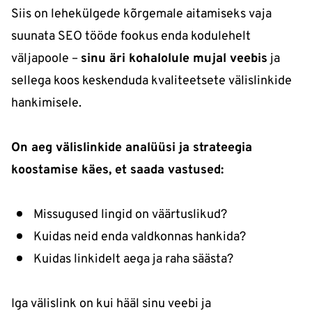
Siis on lehekülgede kõrgemale aitamiseks vaja
suunata SEO tööde fookus enda kodulehelt
väljapoole –
sinu äri kohalolule mujal veebis
ja
sellega koos keskenduda kvaliteetsete välislinkide
hankimisele.
On aeg välislinkide analüüsi ja strateegia
koostamise käes, et saada vastused:
Missugused lingid on väärtuslikud?
Kuidas neid enda valdkonnas hankida?
Kuidas linkidelt aega ja raha säästa?
Iga välislink on kui hääl sinu veebi ja