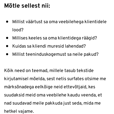
Mõtle sellest nii:
Millist väärtust sa oma veebilehega klientidele
lood?
Millises keeles sa oma klientidega räägid?
Kuidas sa kliendi muresid lahendad?
Millist teeninduskogemust sa neile pakud?
Kõik need on teemad, millele tasub tekstide
kirjutamisel mõelda, sest netis surfates otsime me
märksõnadega eelkõige neid ettevõtjaid, kes
suudaksid meid oma veebilehe kaudu veenda, et
nad suudavad meile pakkuda just seda, mida me
hetkel vajame.