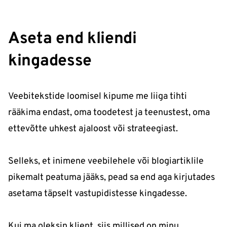
Aseta end kliendi
kingadesse
Veebitekstide loomisel kipume me liiga tihti
rääkima endast, oma toodetest ja teenustest, oma
ettevõtte uhkest ajaloost või strateegiast.
Selleks, et inimene veebilehele või blogiartiklile
pikemalt peatuma jääks, pead sa end aga kirjutades
asetama täpselt vastupidistesse kingadesse.
Kui ma oleksin klient, siis millised on minu