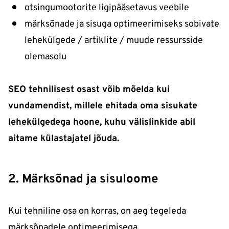
otsingumootorite ligipääsetavus veebile
märksõnade ja sisuga optimeerimiseks sobivate
lehekülgede / artiklite / muude ressursside
olemasolu
SEO tehnilisest osast võib mõelda kui
vundamendist, millele ehitada oma sisukate
lehekülgedega hoone, kuhu välislinkide abil
aitame külastajatel jõuda.
2. Märksõnad ja sisuloome
Kui tehniline osa on korras, on aeg tegeleda
märksõnadele optimeerimisega.