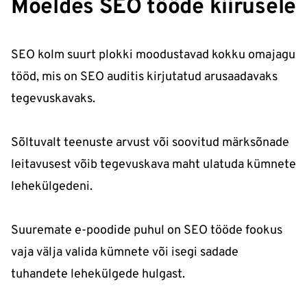
Mõeldes SEO tööde kiirusele
SEO kolm suurt plokki moodustavad kokku omajagu
tööd, mis on SEO auditis kirjutatud arusaadavaks
tegevuskavaks.
Sõltuvalt teenuste arvust või soovitud märksõnade
leitavusest võib tegevuskava maht ulatuda kümnete
lehekülgedeni.
Suuremate e-poodide puhul on SEO tööde fookus
vaja välja valida kümnete või isegi sadade
tuhandete lehekülgede hulgast.