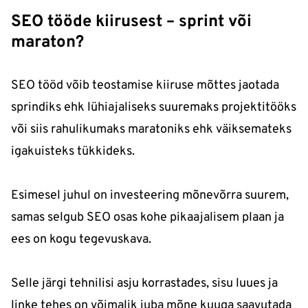
SEO tööde kiirusest – sprint või
maraton?
SEO tööd võib teostamise kiiruse mõttes jaotada
sprindiks ehk lühiajaliseks suuremaks projektitööks
või siis rahulikumaks maratoniks ehk väiksemateks
igakuisteks tükkideks.
Esimesel juhul on investeering mõnevõrra suurem,
samas selgub SEO osas kohe pikaajalisem plaan ja
ees on kogu tegevuskava.
Selle järgi tehnilisi asju korrastades, sisu luues ja
linke tehes on võimalik juba mõne kuuga saavutada