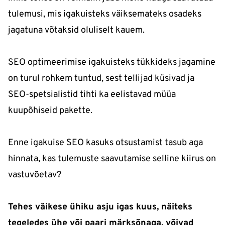
tulemusi, mis igakuisteks väiksemateks osadeks
jagatuna võtaksid oluliselt kauem.
SEO optimeerimise igakuisteks tükkideks jagamine
on turul rohkem tuntud, sest tellijad küsivad ja
SEO-spetsialistid tihti ka eelistavad müüa
kuupõhiseid pakette.
Enne igakuise SEO kasuks otsustamist tasub aga
hinnata, kas tulemuste saavutamise selline kiirus on
vastuvõetav?
Tehes väikese ühiku asju igas kuus, näiteks
tegeledes ühe või paari märksõnaga, võivad