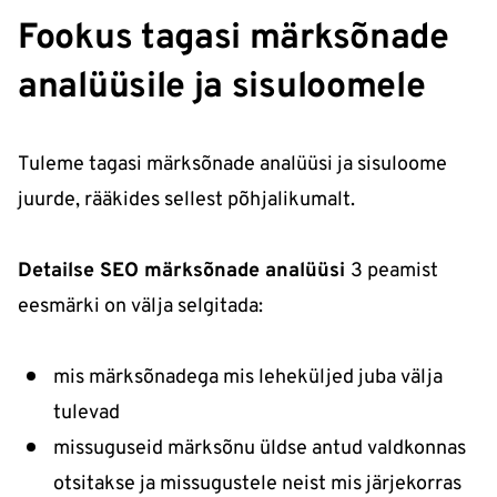
Fookus tagasi märksõnade
analüüsile ja sisuloomele
Tuleme tagasi märksõnade analüüsi ja sisuloome
juurde, rääkides sellest põhjalikumalt.
Detailse SEO märksõnade analüüsi
3 peamist
eesmärki on välja selgitada:
mis märksõnadega mis leheküljed juba välja
tulevad
missuguseid märksõnu üldse antud valdkonnas
otsitakse ja missugustele neist mis järjekorras