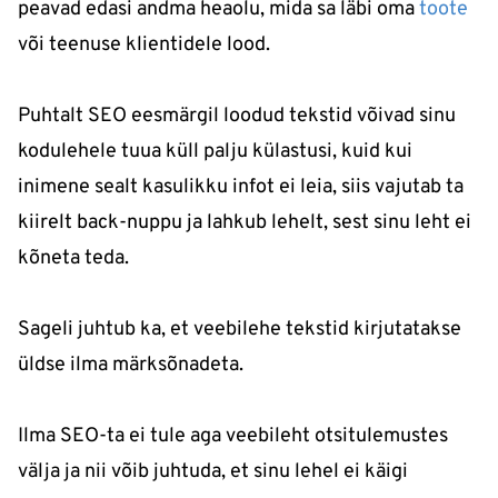
peavad edasi andma heaolu, mida sa läbi oma
toote
või teenuse klientidele lood.
Puhtalt SEO eesmärgil loodud tekstid võivad sinu
kodulehele tuua küll palju külastusi, kuid kui
inimene sealt kasulikku infot ei leia, siis vajutab ta
kiirelt back-nuppu ja lahkub lehelt, sest sinu leht ei
kõneta teda.
Sageli juhtub ka, et veebilehe tekstid kirjutatakse
üldse ilma märksõnadeta.
Ilma SEO-ta ei tule aga veebileht otsitulemustes
välja ja nii võib juhtuda, et sinu lehel ei käigi