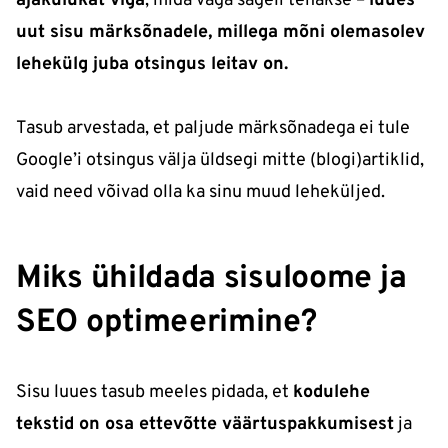
ajakulukat viga
, mida väga sageli tehakse –
luues
uut sisu märksõnadele, millega mõni olemasolev
lehekülg juba otsingus leitav on.
Tasub arvestada, et paljude märksõnadega ei tule
Google’i otsingus välja üldsegi mitte (blogi)artiklid,
vaid need võivad olla ka sinu muud leheküljed.
Miks ühildada sisuloome ja
SEO optimeerimine?
Sisu luues tasub meeles pidada, et
kodulehe
tekstid on osa ettevõtte väärtuspakkumisest
ja