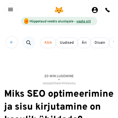
Hüppelaud veebis alustajale -
vaata siit
Kõik
Uudised
Äri
Disain
Tö
20 MIN LUGEMINE
seo
optimeerimine
sisu
Miks SEO optimeerimine
ja sisu kirjutamine on