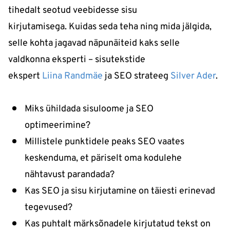
tihedalt seotud veebidesse sisu
kirjutamisega. Kuidas seda teha ning mida jälgida,
selle kohta jagavad näpunäiteid kaks selle
valdkonna eksperti
–
sisutekstide
ekspert
Liina Randmäe
ja SEO strateeg
Silver Ader
.
Miks ühildada sisuloome ja SEO
optimeerimine?
Millistele punktidele peaks SEO vaates
keskenduma, et päriselt oma kodulehe
nähtavust parandada?
Kas SEO ja sisu kirjutamine on täiesti erinevad
tegevused?
Kas puhtalt märksõnadele kirjutatud tekst on