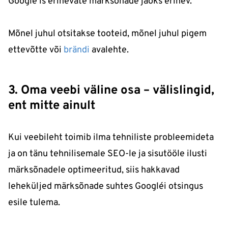
Google’is erinevate märksõnade jaoks erinev.
Mõnel juhul otsitakse tooteid, mõnel juhul pigem
ettevõtte või
brändi
avalehte.
3. Oma veebi väline osa – välislingid,
ent mitte ainult
Kui veebileht toimib ilma tehniliste probleemideta
ja on tänu tehnilisemale SEO-le ja sisutööle ilusti
märksõnadele optimeeritud, siis hakkavad
leheküljed märksõnade suhtes Google´i otsingus
esile tulema.