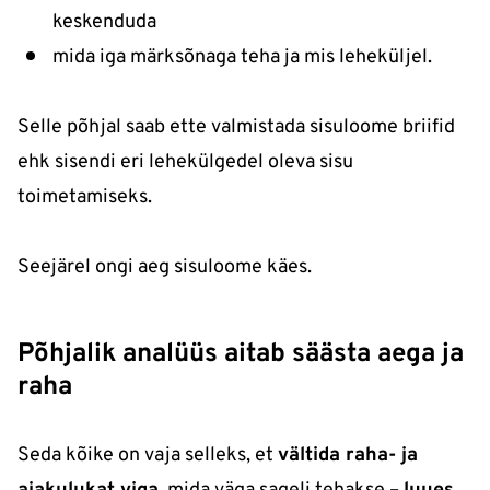
keskenduda
mida iga märksõnaga teha ja mis leheküljel.
Selle põhjal saab ette valmistada sisuloome briifid
ehk sisendi eri lehekülgedel oleva sisu
toimetamiseks.
Seejärel ongi aeg sisuloome käes.
Põhjalik analüüs aitab säästa aega ja
raha
Seda kõike on vaja selleks, et
vältida raha- ja