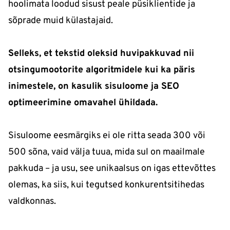
hoolimata loodud sisust peale püsiklientide ja
sõprade muid külastajaid.
Selleks, et tekstid oleksid huvipakkuvad nii
otsingumootorite algoritmidele kui ka päris
inimestele, on kasulik sisuloome ja SEO
optimeerimine omavahel ühildada.
Sisuloome eesmärgiks ei ole ritta seada 300 või
500 sõna, vaid välja tuua, mida sul on maailmale
pakkuda – ja usu, see unikaalsus on igas ettevõttes
olemas, ka siis, kui tegutsed konkurentsitihedas
valdkonnas.