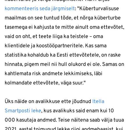
kommenteeris seda järgmiselt
: "Küberturvalisuse
maailmas on see tuntud tõde, et nõrga küberturbe
tasemega ei kahjusta te mitte ainult oma ettevõtet,
vaid on oht, et teete liiga ka teistele – oma
klientidele ja koostööpartneritele. Kas sama
statistika kohaldub ka Eesti ettevõtetele, on raske
hinnata, pigem meil nii hull olukord ei ole. Samas on
kahtlemata risk andmete lekkimiseks, läbi
kolmandate ettevõtete, väga suur."
Üks näide on avalikkuse ette jõudnud
Itella
Smartposti leke
, kus avalikuks said enam kui 10
000 kasutaja andmed. Teise näitena saab välja tuua
2021. aastal toimunud lekke riigi andmebaasist, kui