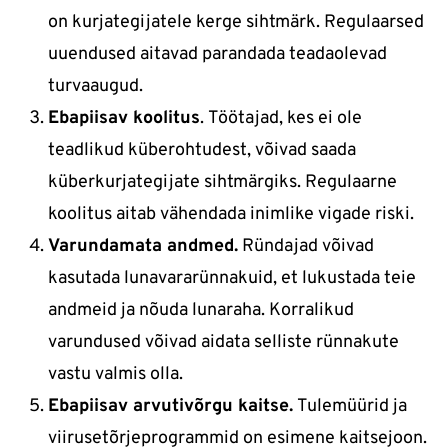
on kurjategijatele kerge sihtmärk. Regulaarsed
uuendused aitavad parandada teadaolevad
turvaaugud.
Ebapiisav koolitus
. Töötajad, kes ei ole
teadlikud küberohtudest, võivad saada
küberkurjategijate sihtmärgiks. Regulaarne
koolitus aitab vähendada inimlike vigade riski.
Varundamata andmed.
Ründajad võivad
kasutada lunavararünnakuid, et lukustada teie
andmeid ja nõuda lunaraha. Korralikud
varundused võivad aidata selliste rünnakute
vastu valmis olla.
Ebapiisav arvutivõrgu kaitse.
Tulemüürid ja
viirusetõrjeprogrammid on esimene kaitsejoon.