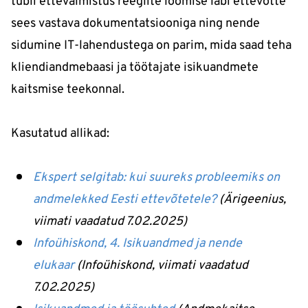
tubli ettevalmistus reeglite loomise läbi ettevõtte
sees vastava dokumentatsiooniga ning nende
sidumine IT-lahendustega on parim, mida saad teha
kliendiandmebaasi ja töötajate isikuandmete
kaitsmise teekonnal.
Kasutatud allikad:
Ekspert selgitab: kui suureks probleemiks on
andmelekked Eesti ettevõtetele?
(Ärigeenius,
v
iimati vaadatud 7.02.2025)
Infoühiskond, 4. Isikuandmed ja nende
elukaar
(Infoühiskond, v
iimati vaadatud
7.02.2025)