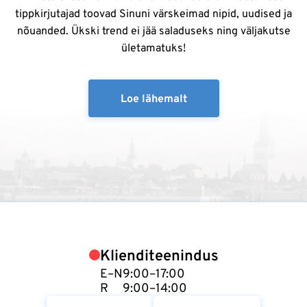
tippkirjutajad toovad Sinuni värskeimad nipid, uudised ja
nõuanded. Ükski trend ei jää saladuseks ning väljakutse
ületamatuks!
Loe lähemalt
Klienditeenindus
E–N
9:00–17:00
R
9:00–14:00