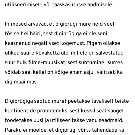
utiliseerimisele või taaskasutusse andmisele.
Inimesed arvavad, et digiprügi mure neid veel
tõsiselt ei häiri, sest digiprügiga ei ole seni
kaasnenud negatiivset kogemust. Pigem ollakse
uhked suure kõvaketta üle, millele on salvestatud
suur hulk filme-muusikat, sest suhtumine "surres
võidab see, kellel on kõige enam asju" valitseb ka
digimaailmas.
Digiprügiga seotud muret peetakse tavaliselt teiste
kontinentide probleemiks, sest kuskil seal kaugel
toodetakse uusi ja utiliseeritakse vanu seadmeid.
Paraku ei mõelda, et digiprügi võiks tähendada ka