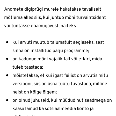
Andmete digiprügi murele hakatakse tavaliselt
mõtlema alles siis, kui juhtub mõni turvaintsident
või tuntakse ebamugavust, näiteks
kui arvuti muutub talumatult aeglaseks, sest
sinna on installitud palju programme;
on kadunud mõni vajalik fail või e-kiri, mida
tuleb taastada;
mõistetakse, et kui igast failist on arvutis mitu
versiooni, siis on üsna tüütu tuvastada, milline
neist on kõige õigem;
on olnud juhuseid, kui müüdud nutiseadmega on
kaasa läinud ka sotsiaalmeedia konto ja