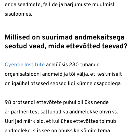
enda seadmete, failide ja harjumuste muutmist
sisuloomes.
Millised on suurimad andmekaitsega
seotud vead, mida ettevõtted teevad?
Cyentia Institute
analüüsis 230 tuhande
organisatsiooni andmeid ja tõi välja, et keskmiselt
on igaühel otsesed seosed ligi kümne osapoolega.
98 protsendi ettevõtete puhul oli üks nende
äripartneritest sattunud ka andmelekke ohvriks.
Uurijad märkisid, et kui ühes ettevõttes toimub
andmeleke, siis see on ohuks ka kõigile tema