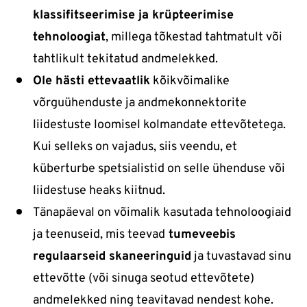
klassifitseerimise ja krüpteerimise
tehnoloogiat
, millega tõkestad tahtmatult või
tahtlikult tekitatud andmelekked.
Ole hästi ettevaatlik
kõikvõimalike
võrguühenduste ja andmekonnektorite
liidestuste loomisel kolmandate ettevõtetega.
Kui selleks on vajadus, siis veendu, et
küberturbe spetsialistid on selle ühenduse või
liidestuse heaks kiitnud.
Tänapäeval on võimalik kasutada tehnoloogiaid
ja teenuseid, mis teevad
tumeveebis
regulaarseid skaneeringuid
ja tuvastavad sinu
ettevõtte (või sinuga seotud ettevõtete)
andmelekked ning teavitavad nendest kohe.