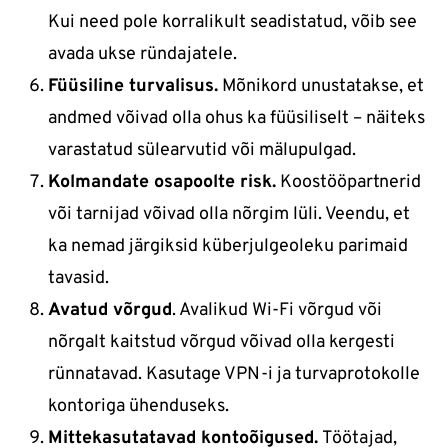
Kui need pole korralikult seadistatud, võib see
avada ukse ründajatele.
Füüsiline turvalisus.
Mõnikord unustatakse, et
andmed võivad olla ohus ka füüsiliselt – näiteks
varastatud sülearvutid või mälupulgad.
Kolmandate osapoolte risk.
Koostööpartnerid
või tarnijad võivad olla nõrgim lüli. Veendu, et
ka nemad järgiksid küberjulgeoleku parimaid
tavasid.
Avatud võrgud
. Avalikud Wi-Fi võrgud või
nõrgalt kaitstud võrgud võivad olla kergesti
rünnatavad. Kasutage VPN-i ja turvaprotokolle
kontoriga ühenduseks.
Mittekasutatavad kontoõigused.
Töötajad,