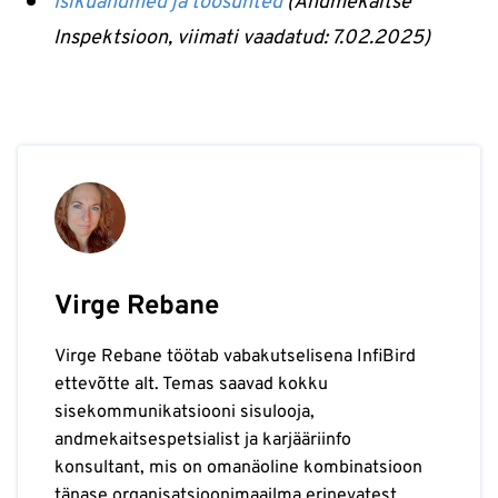
Isikuandmed ja töösuhted
(Andmekaitse
Inspektsioon, viimati vaadatud: 7.02.2025)
Virge Rebane
Virge Rebane töötab vabakutselisena InfiBird
ettevõtte alt. Temas saavad kokku
sisekommunikatsiooni sisulooja,
andmekaitsespetsialist ja karjääriinfo
konsultant, mis on omanäoline kombinatsioon
tänase organisatsioonimaailma erinevatest