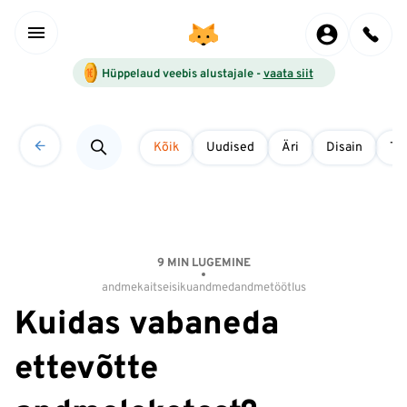
Hüppelaud veebis alustajale -
vaata siit
Kõik
Uudised
Äri
Disain
Tö
9 MIN LUGEMINE
andmekaitse
isikuandmed
andmetöötlus
Kuidas vabaneda
ettevõtte