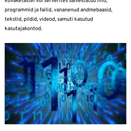
kõvaketastel või serverites salvestatud info,
programmid ja failid, vananenud andmebaasid,
tekstid, pildid, videod, samuti kasutud
kasutajakontod.