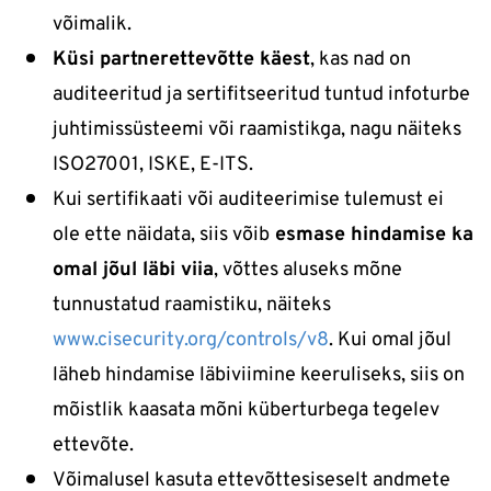
võimalik.
Küsi partnerettevõtte käest
, kas nad on
auditeeritud ja sertifitseeritud tuntud infoturbe
juhtimissüsteemi või raamistikga, nagu näiteks
ISO27001, ISKE, E-ITS.
Kui sertifikaati või auditeerimise tulemust ei
ole ette näidata, siis võib
esmase hindamise ka
omal jõul läbi viia
, võttes aluseks mõne
tunnustatud raamistiku, näiteks
www.cisecurity.org/controls/v8
. Kui omal jõul
läheb hindamise läbiviimine keeruliseks, siis on
mõistlik kaasata mõni küberturbega tegelev
ettevõte.
Võimalusel kasuta ettevõttesiseselt andmete