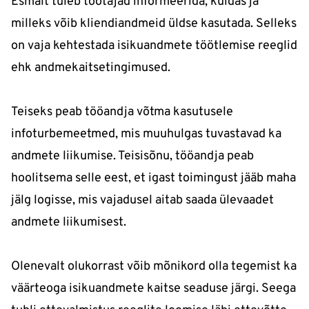
Esmalt tuleb töötajad informeerida, kuidas ja
milleks võib kliendiandmeid üldse kasutada. Selleks
on vaja kehtestada isikuandmete töötlemise reeglid
ehk andmekaitsetingimused.
Teiseks peab tööandja võtma kasutusele
infoturbemeetmed, mis muuhulgas tuvastavad ka
andmete liikumise. Teisisõnu, tööandja peab
hoolitsema selle eest, et igast toimingust jääb maha
jälg logisse, mis vajadusel aitab saada ülevaadet
andmete liikumisest.
Olenevalt olukorrast võib mõnikord olla tegemist ka
väärteoga isikuandmete kaitse seaduse järgi. Seega