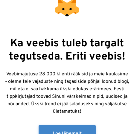
Ka veebis tuleb targalt
tegutseda. Eriti veebis!
Veebimajutuse 28 000 klienti rääkisid ja meie kuulasime
- oleme teie vajaduste ning tagasiside põhjal loonud blogi,
milleta ei saa hakkama ükski edukas e-ärimees. Eesti
tippkirjutajad toovad Sinuni värskeimad nipid, uudised ja
nõuanded. Ükski trend ei jää saladuseks ning väljakutse
ületamatuks!
Loe lähemalt