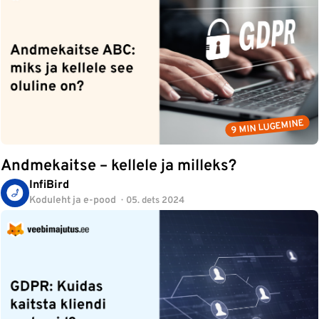
9 MIN LUGEMINE
Andmekaitse – kellele ja milleks?
InfiBird
Koduleht ja e-pood
05. dets 2024