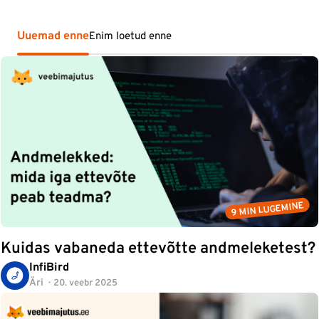
Uuemad enne
Enim loetud enne
9 MIN LUGEMINE
Kuidas vabaneda ettevõtte andmeleketest?
InfiBird
Äri
20. veebr 2025