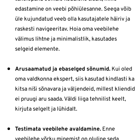
edastamine on veebi põhiülesanne. Seega võib
üle kujundatud veeb olla kasutajatele häiriv ja
raskesti navigeeritav. Hoia oma veebilehe
välimus lihtne ja minimalistlik, kasutades
selgeid elemente.
Arusaamatud ja ebaselged sõnumid.
Kui oled
oma valdkonna ekspert, siis kasutad kindlasti ka
kitsa niši sõnavara ja väljendeid, millest kliendid
ei pruugi aru saada. Väldi liiga tehnilist keelt,
kirjuta selgelt ja lühidalt.
Testimata veebilehe avaldamine.
Enne
veebilehe võrku minemist on oluline seda