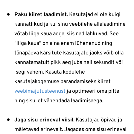
Paku kiiret laadimist.
Kasutajad ei ole kuigi
kannatlikud ja kui sinu veebilehe allalaadimine
võtab liiga kaua aega, siis nad lahkuvad. See
"liiga kaua" on aina enam lühenenud ning
tänapäeva kärsitute kasutajate jaoks võib olla
kannatamatult pikk aeg juba neli sekundit või
isegi vähem. Kasuta kodulehe
kasutajakogemuse parandamiseks kiiret
veebimajutusteenust
ja optimeeri oma pilte
ning sisu, et vähendada laadimisaega.
Jaga sisu erineval viisil.
Kasutajad õpivad ja
mäletavad erinevalt. Jagades oma sisu erineval