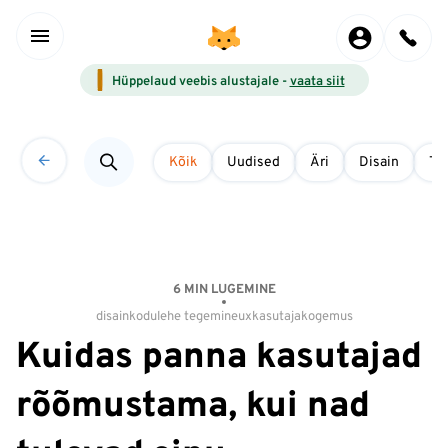
Hüppelaud veebis alustajale -
vaata siit
Kõik
Uudised
Äri
Disain
Tö
6 MIN LUGEMINE
disain
kodulehe tegemine
ux
kasutajakogemus
Kuidas panna kasutajad
rõõmustama, kui nad