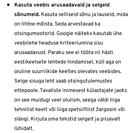
Kasuta veebis arusaadavaid ja selgeid
sõnumeid.
Kasuta selliseid sõnu ja lauseid, mida
on lihtne mõista. Seda arvestavad ka
otsingumootorid. Google näiteks kasutab ühe
veebilehe headuse kriteeriumina sisu
arusaadavust. Paraku see ei tööta nii hästi
eestikeelsete lehtede hindamisel, küll aga on
oluline suurriikide keeltes olevates veebides.
Selge sisuga leht saab otsingutulemustes
ettepoole. Tavaliste inimesest külastajate jaoks
on see muidugi veel olulism, seega väldi liiga
tehnilist keelt või liiga spetsiifilist žargooni või
slängi. Kirjuta oma tekstid selgelt ja piisavalt
lühidalt.