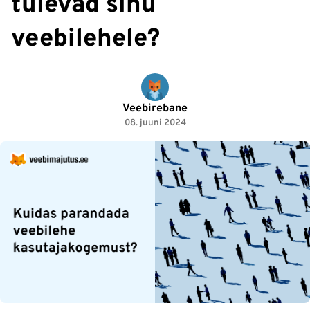
tulevad sinu
veebilehele?
Veebirebane
08. juuni 2024