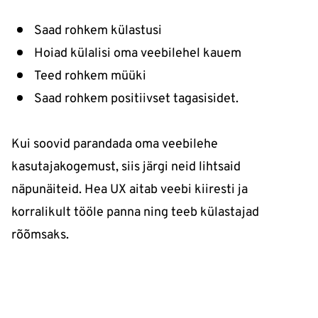
Saad rohkem külastusi
Hoiad külalisi oma veebilehel kauem
Teed rohkem müüki
Saad rohkem positiivset tagasisidet.
Kui soovid parandada oma veebilehe
kasutajakogemust, siis järgi neid lihtsaid
näpunäiteid. Hea UX aitab veebi kiiresti ja
korralikult tööle panna ning teeb külastajad
rõõmsaks.