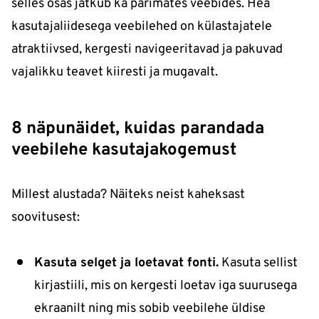
selles osas jätkub ka parimates veebides. Hea
kasutajaliidesega veebilehed on külastajatele
atraktiivsed, kergesti navigeeritavad ja pakuvad
vajalikku teavet kiiresti ja mugavalt.
8 näpunäidet, kuidas parandada
veebilehe kasutajakogemust
Millest alustada? Näiteks neist kaheksast
soovitusest:
Kasuta selget ja loetavat fonti.
Kasuta sellist
kirjastiili, mis on kergesti loetav iga suurusega
ekraanilt ning mis sobib veebilehe üldise