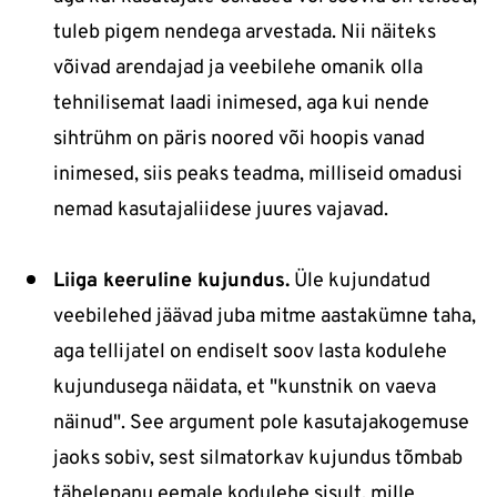
tuleb pigem nendega arvestada. Nii näiteks
võivad arendajad ja veebilehe omanik olla
tehnilisemat laadi inimesed, aga kui nende
sihtrühm on päris noored või hoopis vanad
inimesed, siis peaks teadma, milliseid omadusi
nemad kasutajaliidese juures vajavad.
Liiga keeruline kujundus.
Üle kujundatud
veebilehed jäävad juba mitme aastakümne taha,
aga tellijatel on endiselt soov lasta kodulehe
kujundusega näidata, et "kunstnik on vaeva
näinud". See argument pole kasutajakogemuse
jaoks sobiv, sest silmatorkav kujundus tõmbab
tähelepanu eemale kodulehe sisult, mille