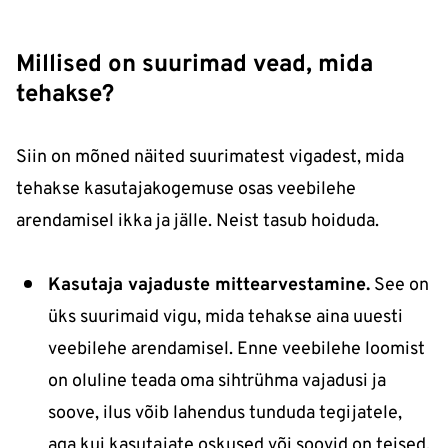
Millised on suurimad vead, mida
tehakse?
Siin on mõned näited suurimatest vigadest, mida
tehakse kasutajakogemuse osas veebilehe
arendamisel ikka ja jälle. Neist tasub hoiduda.
Kasutaja vajaduste mittearvestamine.
See on
üks suurimaid vigu, mida tehakse aina uuesti
veebilehe arendamisel. Enne veebilehe loomist
on oluline teada oma sihtrühma vajadusi ja
soove, ilus võib lahendus tunduda tegijatele,
aga kui kasutajate oskused või soovid on teised,