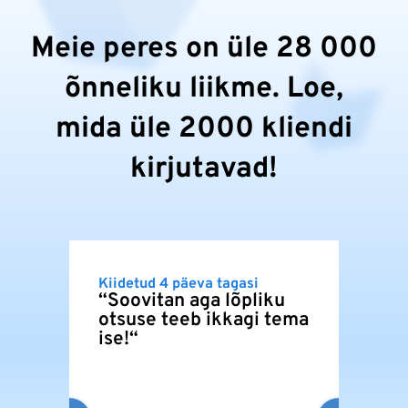
Meie peres on üle 28 000
õnneliku liikme. Loe,
mida üle 2000 kliendi
kirjutavad!
Kiidetud 4 päeva tagasi
Kiide
“Soovitan aga lõpliku
“Mug
otsuse teeb ikkagi tema
Dome
ise!“
sama
Eest