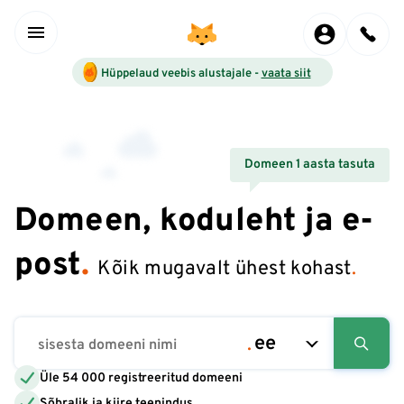
Hüppelaud veebis alustajale -
vaata siit
Domeen 1 aasta tasuta
Domeen, koduleht ja e-
post
.
Kõik mugavalt ühest kohast
.
Üle 54 000 registreeritud domeeni
Sõbralik ja kiire teenindus