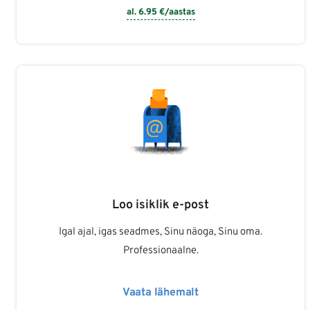
al.
6.95
€/aastas
Loo isiklik e-post
Igal ajal, igas seadmes, Sinu näoga, Sinu oma.
Professionaalne.
Vaata lähemalt