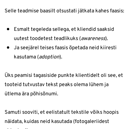
Selle teadmise baasilt otsustati jätkata kahes faasis:
Esmalt tegeleda sellega, et kliendid saaksid
uutest toodetest teadlikuks (
awareness
).
Ja seejärel teises faasis õpetada neid kiiresti
kasutama (
adoption
).
Üks peamisi tagasiside punkte klientidelt oli see, et
tooteid tutvustav tekst peaks olema lühem ja
ütlema ära põhisõnumi.
Samuti sooviti, et eelistatult tekstile võiks hoopis
näidata, kuidas neid kasutada (fotogaleriidest