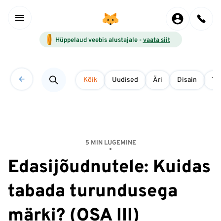
Hüppelaud veebis alustajale -
vaata siit
Kõik
Uudised
Äri
Disain
Tö
5 MIN LUGEMINE
Edasijõudnutele: Kuidas
tabada turundusega
märki? (OSA III)