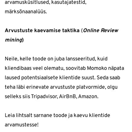
arvamusküsitlused, kasutajatestid,
märksõnaanalüüs.
Arvustuste kaevamise taktika
(
Online Review
mining
)
Neile, kelle toode on juba lansseeritud, kuid
kliendibaas veel olematu, soovitab Momoko näpata
laused potentsiaalsete klientide suust. Seda saab
teha läbi erinevate arvustuste platvormide, olgu
selleks siis Tripadvisor, AirBnB, Amazon.
Leia lihtsalt sarnane toode ja kaevu klientide
arvamustesse!