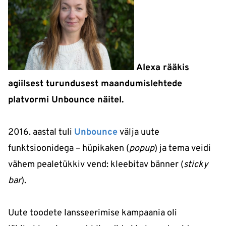
Alexa
rääkis
agiilsest turundusest maandumislehtede
platvormi Unbounce näitel.
2016. aastal tuli
Unbounce
välja uute
funktsioonidega – hüpikaken (
popup
) ja tema veidi
vähem pealetükkiv vend: kleebitav bänner (
sticky
bar
).
Uute toodete lansseerimise kampaania oli