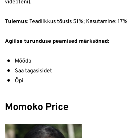
videoteni).
Tulemus
: Teadlikkus tõusis 51%; Kasutamine: 17%
Agiilse turunduse peamised märksõnad:
Mõõda
Saa tagasisidet
Õpi
Momoko Price