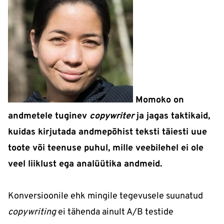
Momoko
on
andmetele tuginev
copywriter
ja jagas taktikaid,
kuidas kirjutada andmepõhist teksti täiesti uue
toote või teenuse puhul, mille veebilehel ei ole
veel liiklust ega analüütika andmeid.
Konversioonile ehk mingile tegevusele suunatud
copywriting
ei tähenda ainult A/B testide