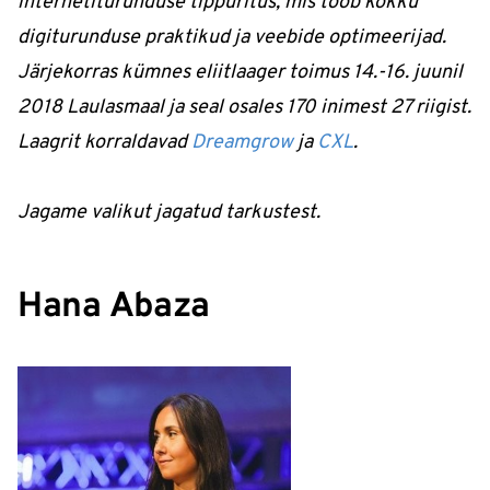
internetiturunduse tippüritus, mis toob kokku
digiturunduse praktikud ja veebide optimeerijad.
Järjekorras kümnes eliitlaager toimus 14.-16. juunil
2018 Laulasmaal ja seal osales 170 inimest 27 riigist.
Laagrit korraldavad
Dreamgrow
ja
CXL
.
Jagame valikut jagatud tarkustest.
Hana Abaza