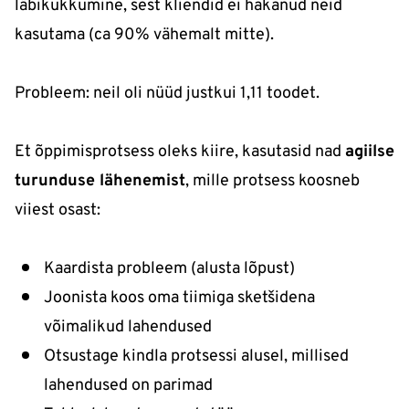
läbikukkumine, sest kliendid ei hakanud neid
kasutama (ca 90% vähemalt mitte).
Probleem: neil oli nüüd justkui 1,11 toodet.
Et õppimisprotsess oleks kiire, kasutasid nad
agiilse
turunduse lähenemist
, mille protsess koosneb
viiest osast:
Kaardista probleem (alusta lõpust)
Joonista koos oma tiimiga sketšidena
võimalikud lahendused
Otsustage kindla protsessi alusel, millised
lahendused on parimad