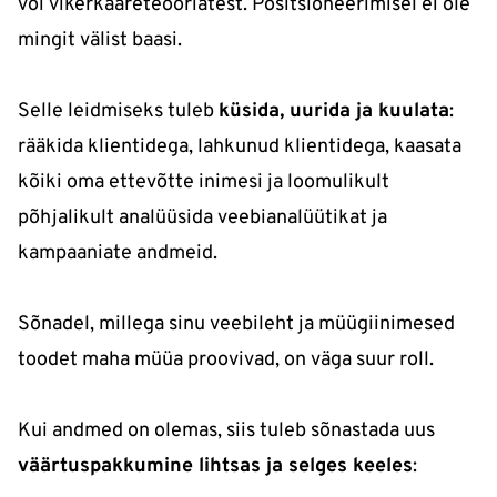
või vikerkaareteooriatest. Positsioneerimisel ei ole
mingit välist baasi.
Selle leidmiseks tuleb
küsida, uurida ja kuulata
:
rääkida klientidega, lahkunud klientidega, kaasata
kõiki oma ettevõtte inimesi ja loomulikult
põhjalikult analüüsida veebianalüütikat ja
kampaaniate andmeid.
Sõnadel, millega sinu veebileht ja müügiinimesed
toodet maha müüa proovivad, on väga suur roll.
Kui andmed on olemas, siis tuleb sõnastada uus
väärtuspakkumine lihtsas ja selges keeles
: