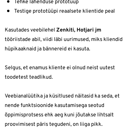
Tehke lahenduse prototüüp
Testige prototüüpi reaalsete klientide peal
Kasutades veebilehel
Zenkiti, Hotjari jm
tööriistade abil, viidi läbi uurimused, miks kliendid
hüpikaaknaid ja bännereid ei kasuta.
Selgus, et enamus kliente ei olnud neist uutest
toodetest teadlikud.
Veebianalüütika ja küsitlused näitasid ka seda, et
nende funktsioonide kasutamisega seotud
õppimisprotsess ehk aeg kuni jõutakse lihtsalt
proovimisest päris tegudeni, on liiga pikk.