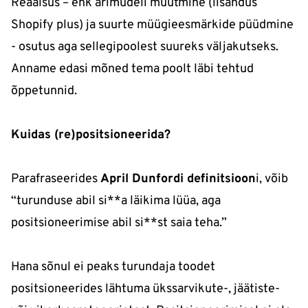
Reaalsus – ehk ärimudeli muutmine (lisandus
Shopify plus) ja suurte müügieesmärkide püüdmine
- osutus aga sellegipoolest suureks väljakutseks.
Anname edasi mõned tema poolt läbi tehtud
õppetunnid.
Kuidas (re)positsioneerida?
Parafraseerides
April Dunfordi definitsioon
i, võib
“turunduse abil si**a läikima lüüa, aga
positsioneerimise abil si**st saia teha.”
Hana sõnul ei peaks turundaja toodet
positsioneerides lähtuma ükssarvikute-, jäätiste-