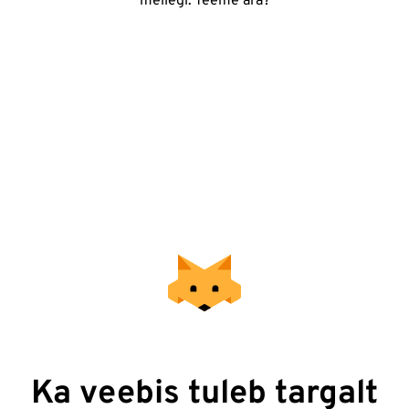
meilegi. Teeme ära?
Ka veebis tuleb targalt