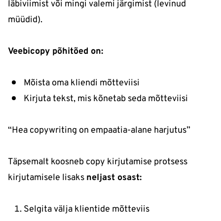
läbiviimist või mingi valemi järgimist (levinud
müüdid).
Veebicopy põhitõed on:
Mõista oma kliendi mõtteviisi
Kirjuta tekst, mis kõnetab seda mõtteviisi
“Hea copywriting on empaatia-alane harjutus”
Täpsemalt koosneb copy kirjutamise protsess
kirjutamisele lisaks
neljast osast:
Selgita välja klientide mõtteviis