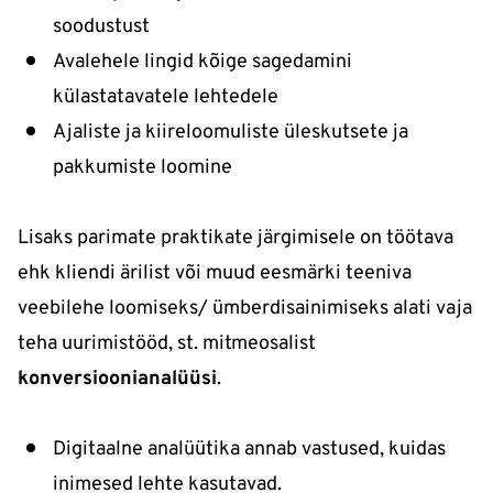
soodustust
Avalehele lingid kõige sagedamini
külastatavatele lehtedele
Ajaliste ja kiireloomuliste üleskutsete ja
pakkumiste loomine
Lisaks parimate praktikate järgimisele on töötava
ehk kliendi ärilist või muud eesmärki teeniva
veebilehe loomiseks/ ümberdisainimiseks alati vaja
teha uurimistööd, st. mitmeosalist
konversioonianalüüsi
.
Digitaalne analüütika annab vastused, kuidas
inimesed lehte kasutavad.