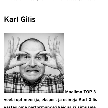
Karl Gilis
Maailma TOP 3
veebi optimeerija, ekspert ja esineja Karl Gilis
vastas oma performance’i käigus küsimusele