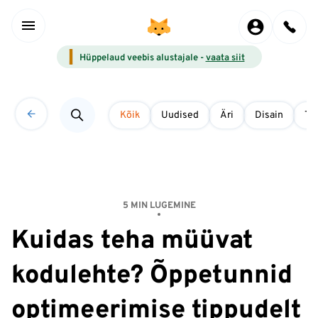
Hüppelaud veebis alustajale -
vaata siit
Kõik
Uudised
Äri
Disain
Tö
5 MIN LUGEMINE
Kuidas teha müüvat
kodulehte? Õppetunnid
optimeerimise tippudelt