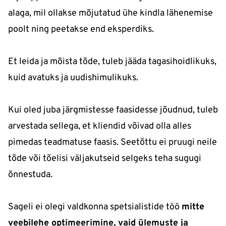
alaga, mil ollakse mõjutatud ühe kindla lähenemise
poolt ning peetakse end eksperdiks.
Et leida ja mõista tõde, tuleb jääda tagasihoidlikuks,
kuid avatuks ja uudishimulikuks.
Kui oled juba järgmistesse faasidesse jõudnud, tuleb
arvestada sellega, et kliendid võivad olla alles
pimedas teadmatuse faasis. Seetõttu ei pruugi neile
tõde või tõelisi väljakutseid selgeks teha sugugi
õnnestuda.
Sageli ei olegi valdkonna spetsialistide töö
mitte
veebilehe optimeerimine, vaid ülemuste ja