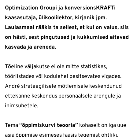
Optimization Groupi ja konversionsKRAFTi
kaasasutaja, ülikoolilektor, kirjanik jpm.
Laulasmaal rääkis ta sellest, et kui on valus, siis
on hästi, sest pingutused ja kukkumised aitavad
kasvada ja areneda.
Tõeline väljakutse ei ole mitte statistikas,
tööriistades või kodulehel pesitsevates vigades.
André strateegilisele mõtlemisele keskendunud
ettekanne keskendus personaalsele arengule ja
inimsuhetele.
Tema
“õppimiskurvi teooria”
kohaselt on iga uue
asja õppimise esimeses faasis tegemist ohtliku