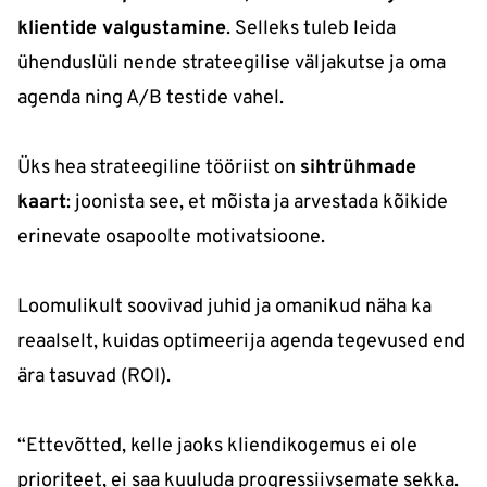
klientide valgustamine
. Selleks tuleb leida
ühenduslüli nende strateegilise väljakutse ja oma
agenda ning A/B testide vahel.
Üks hea strateegiline tööriist on
sihtrühmade
kaart
: joonista see, et mõista ja arvestada kõikide
erinevate osapoolte motivatsioone.
Loomulikult soovivad juhid ja omanikud näha ka
reaalselt, kuidas optimeerija agenda tegevused end
ära tasuvad (ROI).
“Ettevõtted, kelle jaoks kliendikogemus ei ole
prioriteet, ei saa kuuluda progressiivsemate sekka.