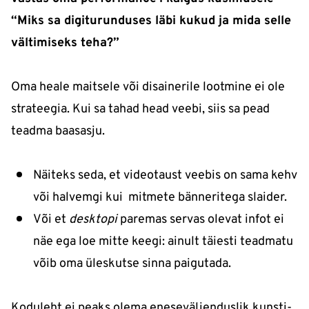
“Miks sa digiturunduses läbi kukud ja mida selle
vältimiseks teha?”
Oma heale maitsele või disainerile lootmine ei ole
strateegia. Kui sa tahad head veebi, siis sa pead
teadma baasasju.
Näiteks seda, et videotaust veebis on sama kehv
või halvemgi kui mitmete bänneritega slaider.
Või et
desktopi
paremas servas olevat infot ei
näe ega loe mitte keegi: ainult täiesti teadmatu
võib oma üleskutse sinna paigutada.
Koduleht ei peaks olema eneseväljenduslik kunsti-