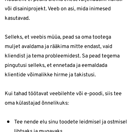
või disainiprojekt. Veeb on asi, mida inimesed
kasutavad.
Selleks, et veebis müüa, pead sa oma tootega
muljet avaldama ja rääkima mitte endast, vaid
kliendist ja tema probleemidest. Sa pead tegema
pingutusi selleks, et ennetada ja eemaldada
klientide võimalikke hirme ja takistusi.
Kui tahad töötavat veebilehte või e-poodi, siis tee
oma külastajad õnnelikuks:
Tee nende elu sinu toodete leidmisel ja ostmisel
lihtsaks ja mugavaks.