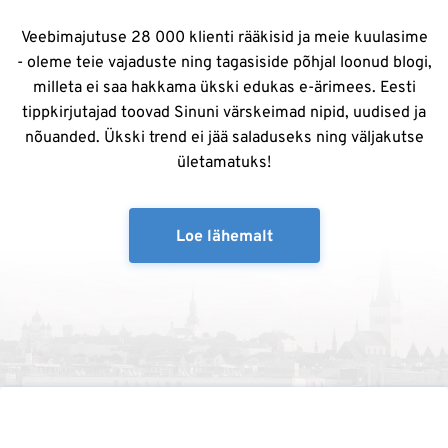
Veebimajutuse 28 000 klienti rääkisid ja meie kuulasime
- oleme teie vajaduste ning tagasiside põhjal loonud blogi,
milleta ei saa hakkama ükski edukas e-ärimees. Eesti
tippkirjutajad toovad Sinuni värskeimad nipid, uudised ja
nõuanded. Ükski trend ei jää saladuseks ning väljakutse
ületamatuks!
Loe lähemalt