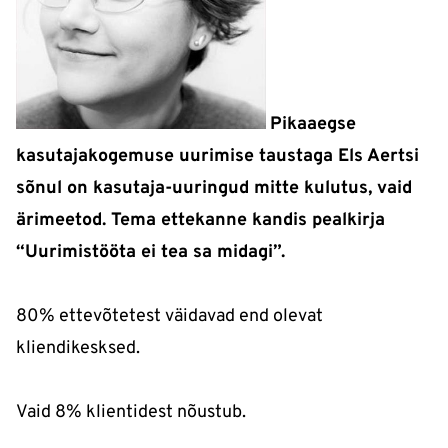
Pikaaegse
kasutajakogemuse uurimise taustaga Els Aertsi
sõnul on kasutaja-uuringud mitte kulutus, vaid
ärimeetod. Tema ettekanne kandis pealkirja
“Uurimistööta ei tea sa midagi”.
80% ettevõtetest väidavad end olevat
kliendikesksed.
Vaid 8% klientidest nõustub.