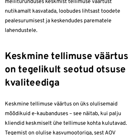
meiliturunduses keskmist tellimuse väärtust
nutikamalt kasvatada, loobudes lihtsast toodete
pealesurumisest ja keskendudes parematele
lahendustele.
Keskmine tellimuse väärtus
on tegelikult seotud otsuse
kvaliteediga
Keskmine tellimuse väärtus on üks olulisemaid
mõõdikuid e-kaubanduses – see näitab, kui palju
kliendid keskmiselt ühe tellimuse kohta kulutavad.
Tegemist on olulise kasvumootoriga, sest AOV