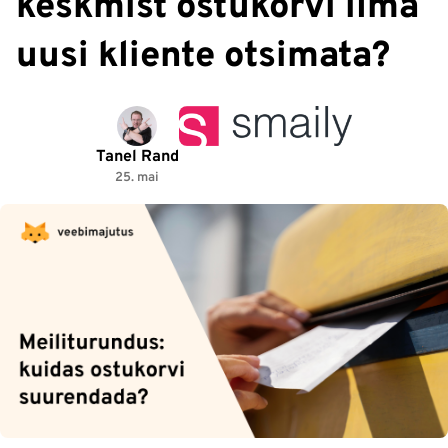
keskmist ostukorvi ilma
uusi kliente otsimata?
Tanel Rand
25. mai