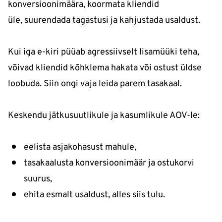
konversioonimäära, koormata kliendid
üle, suurendada tagastusi ja kahjustada usaldust.
Kui iga e-kiri püüab agressiivselt lisamüüki teha,
võivad kliendid kõhklema hakata või ostust üldse
loobuda. Siin ongi vaja leida parem tasakaal.
Keskendu jätkusuutlikule ja kasumlikule AOV-le:
eelista asjakohasust mahule,
tasakaalusta konversioonimäär ja ostukorvi
suurus,
ehita esmalt usaldust, alles siis tulu.