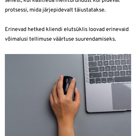
sellest, kui käsitleda meiliturundust kui pidevat
protsessi, mida järjepidevalt täiustatakse.
Erinevad hetked kliendi elutsüklis loovad erinevaid
võimalusi tellimuse väärtuse suurendamiseks.