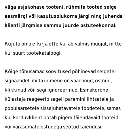
väga asjakohase tooteni, rühmita tooted selge
eesmärgi või kasutusolukorra järgi ning juhenda
klienti järgmise sammu juurde ostuteekonnal.
Kujuta oma e-kirja ette kui abivalmis müüjat, mitte
kui suurt tootekataloogi.
Kõige tõhusamad soovitused põhinevad selgetel
signaalidel: mida inimene on vaadanud, ostnud,
klikkinud või isegi ignoreerinud. Esmakordne
külastaja reageerib sageli paremini lihtsatele ja
populaarsetele sissejuhatavatele toodetele, samas
kui korduvklient ootab pigem täiendavaid tooteid
või varasemate ostudega seotud täiendusi.