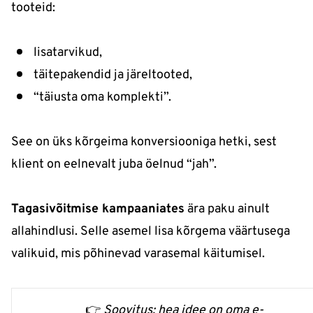
tooteid:
lisatarvikud,
täitepakendid ja järeltooted,
“täiusta oma komplekti”.
See on üks kõrgeima konversiooniga hetki, sest
klient on eelnevalt juba öelnud “jah”.
Tagasivõitmise kampaaniates
ära paku ainult
allahindlusi. Selle asemel lisa kõrgema väärtusega
valikuid, mis põhinevad varasemal käitumisel.
👉
Soovitus: hea idee on oma e-