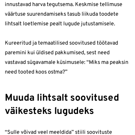
innustavad harva tegutsema. Keskmise tellimuse
väärtuse suurendamiseks tasub liikuda toodete
lihtsalt loetlemise pealt lugude jutustamisele.
Kureeritud ja temaatilised soovitused töötavad
paremini kui üldised pakkumised, sest need
vastavad sügavamale küsimusele: “Miks ma peaksin
need tooted koos ostma?”
Muuda lihtsalt soovitused
väikesteks lugudeks
“Sulle võivad veel meeldida” stiili soovituste