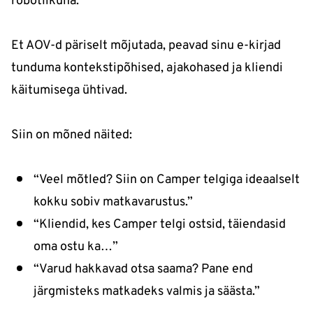
robotlikuna.
Et AOV-d päriselt mõjutada, peavad sinu e-kirjad
tunduma kontekstipõhised, ajakohased ja kliendi
käitumisega ühtivad.
Siin on mõned näited:
“Veel mõtled? Siin on Camper telgiga ideaalselt
kokku sobiv matkavarustus.”
“Kliendid, kes Camper telgi ostsid, täiendasid
oma ostu ka…”
“Varud hakkavad otsa saama? Pane end
järgmisteks matkadeks valmis ja säästa.”