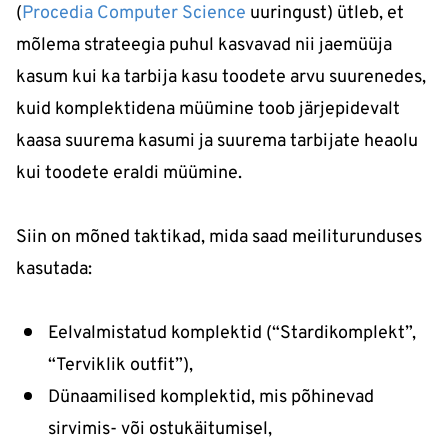
(
Procedia Computer Science
uuringust) ütleb, et
mõlema strateegia puhul kasvavad nii jaemüüja
kasum kui ka tarbija kasu toodete arvu suurenedes,
kuid komplektidena müümine toob järjepidevalt
kaasa suurema kasumi ja suurema tarbijate heaolu
kui toodete eraldi müümine.
Siin on mõned taktikad, mida saad meiliturunduses
kasutada:
Eelvalmistatud komplektid (“Stardikomplekt”,
“Terviklik outfit”),
Dünaamilised komplektid, mis põhinevad
sirvimis- või ostukäitumisel,