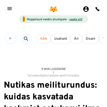
Hüppelaud veebis alustajale -
vaata siit
Kõik
Uudised
Äri
Disain
Tö
9 MIN LUGEMINE
turundus
digiturundus
e-posti turundus
Nutikas meiliturundus:
kuidas kasvatada