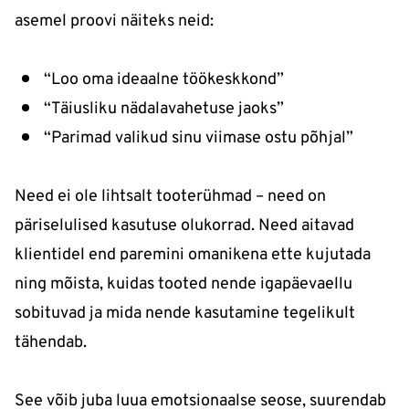
asemel proovi näiteks neid:
“Loo oma ideaalne töökeskkond”
“Täiusliku nädalavahetuse jaoks”
“Parimad valikud sinu viimase ostu põhjal”
Need ei ole lihtsalt tooterühmad – need on
päriselulised kasutuse olukorrad. Need aitavad
klientidel end paremini omanikena ette kujutada
ning mõista, kuidas tooted nende igapäevaellu
sobituvad ja mida nende kasutamine tegelikult
tähendab.
See võib juba luua emotsionaalse seose, suurendab