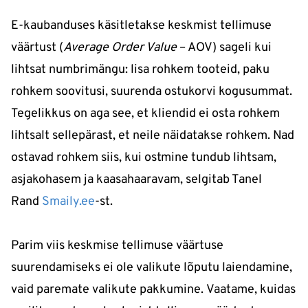
E-kaubanduses käsitletakse keskmist tellimuse
väärtust (
Average Order Value
– AOV) sageli kui
lihtsat numbrimängu: lisa rohkem tooteid, paku
rohkem soovitusi, suurenda ostukorvi kogusummat.
Tegelikkus on aga see, et kliendid ei osta rohkem
lihtsalt sellepärast, et neile näidatakse rohkem. Nad
ostavad rohkem siis, kui ostmine tundub lihtsam,
asjakohasem ja kaasahaaravam, selgitab Tanel
Rand
Smaily.ee
-st.
Parim viis keskmise tellimuse väärtuse
suurendamiseks ei ole valikute lõputu laiendamine,
vaid paremate valikute pakkumine. Vaatame, kuidas