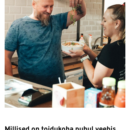
Millised on toidukoha puhul veebis