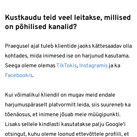
Kustkaudu teid veel leitakse, millised
on põhilised kanalid?
Praegusel ajal tuleb klientide jaoks kättesaadav olla
kohtades, mida inimesed ise on harjunud kasutama.
Seega oleme olemas
TikTokis
,
Instagramis
ja ka
Facebookis
.
Kui võimalikul kliendil on mugav meid endale
harjumuspäraselt platvormilt leida, siis suureneb ka
tõenäosus, et inimene jõuab meie müügipunkti.
Lisaks sellele kindlasti kasutatakse palju Google'i
otsingut, kuhu oleme loonud ettevõttele profiili, et