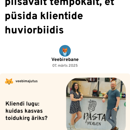
piisavalt tempokalt, et
püsida klientide
huviorbiidis
Veebirebane
07. märts 2025