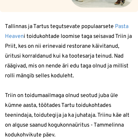
Tallinnas ja Tartus tegutsevate populaarsete
Pasta
Heaven
i toidukohtade loomise taga seisavad Triin ja
Priit, kes on nii erinevaid restorane käivitanud,
üritusi korraldanud kui ka tootesarja teinud. Nad
räägivad, mis on nende äri edu taga olnud ja millist
rolli mängib selles koduleht.
Triin on toidumaailmaga olnud seotud juba üle
kümne aasta, töötades Tartu toidukohtades
teenindaja, toidutegija ja ka juhataja. Triinu käe alt
on alguse saanud kogukonnaüritus - Tammelinna
kodukohvikute päev.