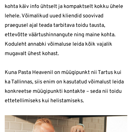
kohta käiv info ühtselt ja kompaktselt kokku ühele
lehele. Võimalikud uued kliendid soovivad
praegusel ajal teada tarbitava toidu tausta,
ettevõtte väärtushinnangute ning maine kohta.
Koduleht annabki võimaluse leida kõik vajalik
mugavalt ühest kohast.
Kuna Pasta Heavenil on müügipunkt nii Tartus kui
ka Tallinnas, siis enim on kasutatud võimalust leida
konkreetse müügipunkti kontakte – seda nii toidu
ettetellimiseks kui helistamiseks.