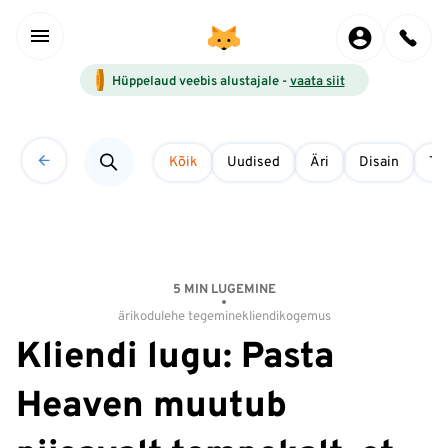
Hüppelaud veebis alustajale -
vaata siit
Kõik
Uudised
Äri
Disain
Tö
5 MIN LUGEMINE
äri
kodulehe tegemine
kliendikogemus
Kliendi lugu: Pasta
Heaven muutub