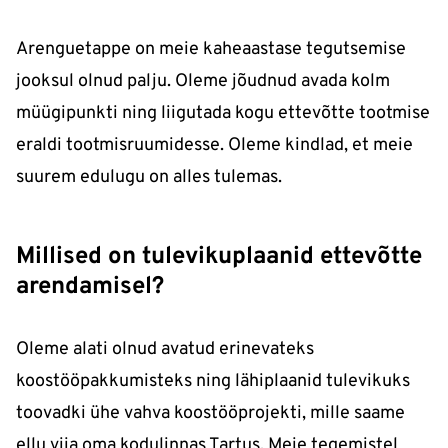
Arenguetappe on meie kaheaastase tegutsemise
jooksul olnud palju. Oleme jõudnud avada kolm
müügipunkti ning liigutada kogu ettevõtte tootmise
eraldi tootmisruumidesse. Oleme kindlad, et meie
suurem edulugu on alles tulemas.
Millised on tulevikuplaanid ettevõtte
arendamisel?
Oleme alati olnud avatud erinevateks
koostööpakkumisteks ning lähiplaanid tulevikuks
toovadki ühe vahva koostööprojekti, mille saame
ellu viia oma kodulinnas Tartus. Meie tegemistel