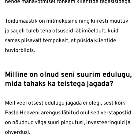
nende mahavõtmisel rohkem klientide tagasisidega.
Toidumaastik on mitmekesine ning kiiresti muutuv
ja sageli tuleb teha otsuseid läbimõeldult, kuid
samas piisavalt tempokalt, et püsida klientide
huviorbiidis.
Milline on olnud seni suurim edulugu,
mida tahaks ka teistega jagada?
Meil veel otsest edulugu jagada ei olegi, sest kõik
Pasta Heaveni arengus läbitud olulised verstapostid
on nõudnud väga suuri pingutusi, investeeringuid ja
ohverdusi.