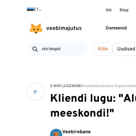
ET
Abi
Blogi
Domeenid
Kõik
Uudised
5 MIN LUGEMINE
koduleht
kodulehe tegemine
kl
Kliendi lugu: "A
meeskondi!"
Veebirebane