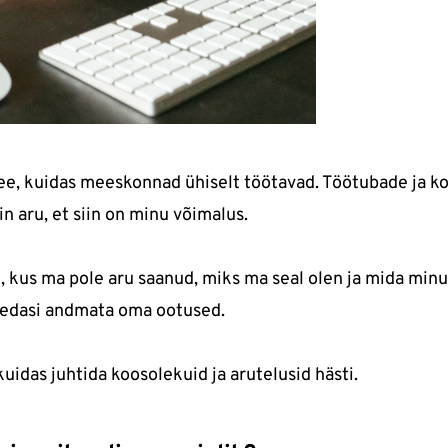
see, kuidas meeskonnad ühiselt töötavad. Töötubade ja 
n aru, et siin on minu võimalus.
, kus ma pole aru saanud, miks ma seal olen ja mida minu
e edasi andmata oma ootused.
idas juhtida koosolekuid ja arutelusid hästi.