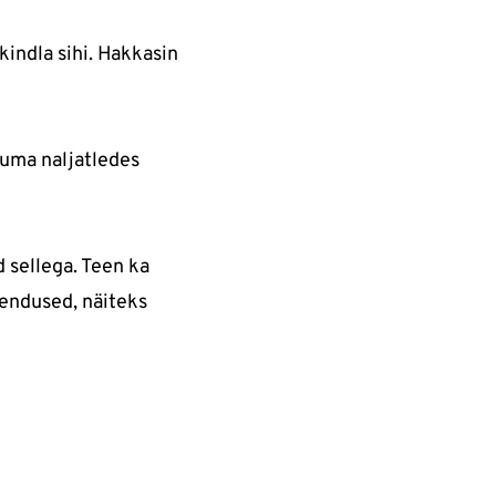
 kindla sihi. Hakkasin
suma naljatledes
d sellega. Teen ka
hendused, näiteks