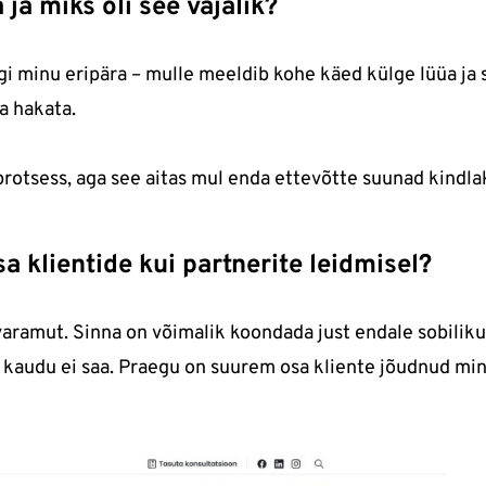
ja miks oli see vajalik?
i minu eripära – mulle meeldib kohe käed külge lüüa ja s
a hakata.
rotsess, aga see aitas mul enda ettevõtte suunad kindla
 klientide kui partnerite leidmisel?
varamut. Sinna on võimalik koondada just endale sobiliku
e kaudu ei saa. Praegu on suurem osa kliente jõudnud m