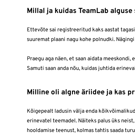
Millal ja kuidas TeamLab alguse 
Ettevõte sai registreeritud kaks aastat tagasi
suuremat plaani nagu kohe polnudki. Nägingi
Praegu aga näen, et saan aidata meeskondi, e
Samuti saan anda nõu, kuidas juhtida erinevai
Milline oli algne äriidee ja kas
Kõigepealt ladusin välja enda kõikvõimalikud 
erinevatel teemadel. Näiteks palus üks neist, 
hooldamise teenust, kolmas tahtis saada turu