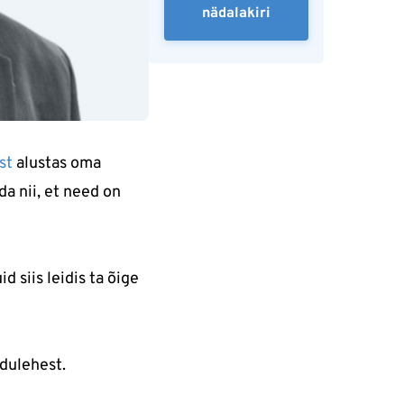
nädalakiri
st
alustas oma
da nii, et need on
d siis leidis ta õige
dulehest.