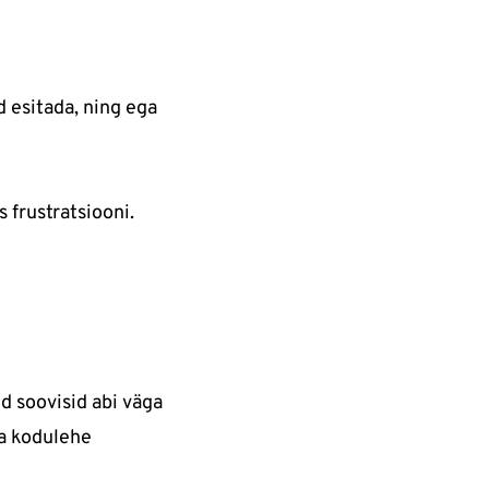
d esitada, ning ega
 frustratsiooni.
id soovisid abi väga
ja kodulehe