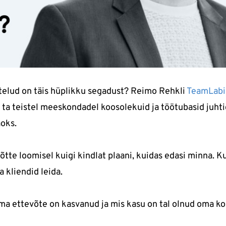
rutelud on täis hüplikku segadust? Reimo Rehkli
TeamLabi
b ta teistel meeskondadel koosolekuid ja töötubasid juhti
aoks.
tte loomisel kuigi kindlat plaani, kuidas edasi minna. Kui
a kliendid leida.
a ettevõte on kasvanud ja mis kasu on tal olnud oma ko