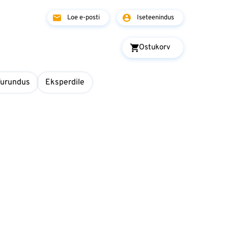
Loe e-posti
Iseteenindus
Ostukorv
Turundus
Eksperdile