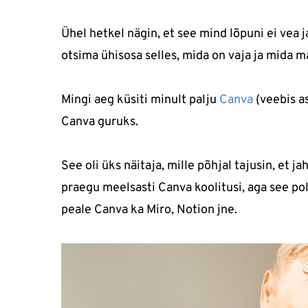
Ühel hetkel nägin, et see mind lõpuni ei vea ja
otsima ühisosa selles, mida on vaja ja mida ma
Mingi aeg küsiti minult palju
Canva
(veebis as
Canva guruks.
See oli üks näitaja, mille põhjal tajusin, et 
praegu meelsasti Canva koolitusi, aga see pol
peale Canva ka Miro, Notion jne.