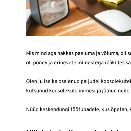
Mis mind aga hakkas paeluma ja võluma, oli 
oli põnev ja erinevate inimestega rääkides sai
Olen ju ise ka osalenud paljudel koosolekutel
kutsunud koosolekule inimesi ja jätnud neil
Nüüd keskendungi töötubadele, kus õpetan, ku