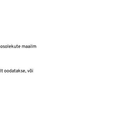
koosolekute maailm
lt oodatakse, või