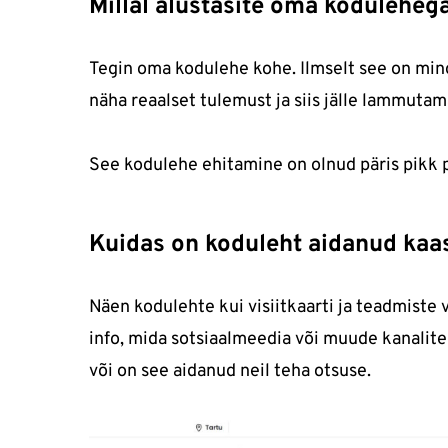
Millal alustasite oma kodulehega 
Tegin oma kodulehe kohe. Ilmselt see on ming
näha reaalset tulemust ja siis jälle lammutam
See kodulehe ehitamine on olnud päris pikk p
Kuidas on koduleht aidanud kaasa
Näen kodulehte kui visiitkaarti ja teadmiste 
info, mida sotsiaalmeedia või muude kanalit
või on see aidanud neil teha otsuse.