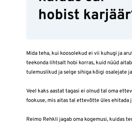
Mida teha, kui koosolekud ei vii kuhugi ja a
teekonda lihtsalt hobi korras, kuid nüüd aita
tulemuslikud ja selge sihiga kõigi osalejate j
Veel kaks aastat tagasi ei olnud tal oma ettevõ
fookuse, mis aitas tal ettevõtte üles ehitada j
Reimo Rehkli jagab oma kogemusi, kuidas tem