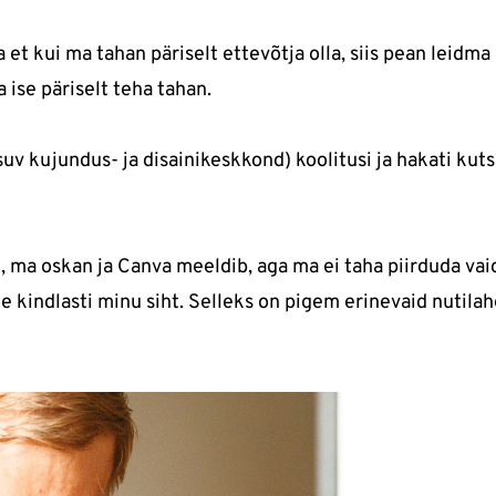
 et kui ma tahan päriselt ettevõtja olla, siis pean leidma
 ise päriselt teha tahan.
uv kujundus- ja disainikeskkond) koolitusi ja hakati kut
jah, ma oskan ja Canva meeldib, aga ma ei taha piirduda vai
e kindlasti minu siht. Selleks on pigem erinevaid nutila