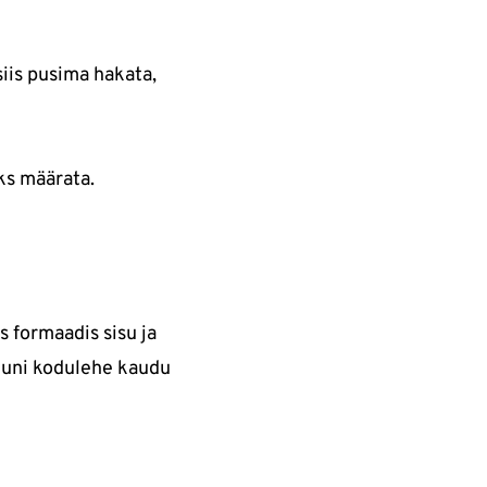
iis pusima hakata,
ks määrata.
s formaadis sisu ja
inuni kodulehe kaudu