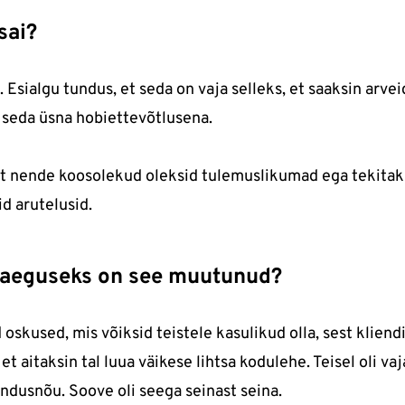
sai?
. Esialgu tundus, et seda on vaja selleks, et saaksin arvei
 seda üsna hobiettevõtlusena.
t nende koosolekud oleksid tulemuslikumad ega tekitaks
d arutelusid.
 praeguseks on see muutunud?
oskused, mis võiksid teistele kasulikud olla, sest kliend
et aitaksin tal luua väikese lihtsa kodulehe. Teisel oli va
ndusnõu. Soove oli seega seinast seina.