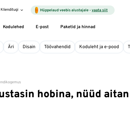
Klienditugi
Hüppelaud veebis alustajale -
vaata siit
Kodulehed
E-post
Paketid ja hinnad
Äri
Disain
Töövahendid
Koduleht ja e-pood
iendikogemus
lustasin hobina, nüüd aitan