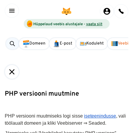
Hüppelaud veebis alustajale -
vaata siit
Domeen
E-post
Koduleht
Veebise
PHP versiooni muutmine
PHP versiooni muutmiseks logi sisse 
iseteenindusse
, vali 
töölaualt domeen ja kliki Veebiserver ⇒ Seaded.