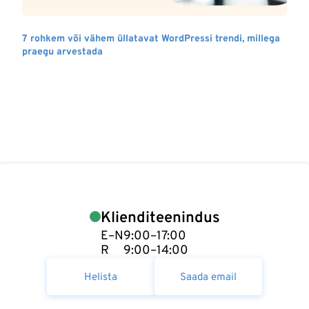
7 rohkem või vähem üllatavat WordPressi trendi, millega
praegu arvestada
Klienditeenindus
E–N
9:00–17:00
R
9:00–14:00
Helista
Saada email