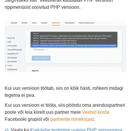
Järgmiseks vali “Veebilehel kasutatav PHP versioon” 
rippmenüüst soovitud PHP versioon.
Kui uus versioon töötab, siis on kõik hästi, rohkem midagi 
tegema ei pea.
Kui uus versioon ei tööta, siis pöördu oma arenduspartneri 
poole või leia kiirelt uus partner meie 
Veebid korda
Facebooki grupist või 
partnerite nimekirjast
.
➪ 
Vaata ka 
Kodulehe testimine uuema PHP versiooniga