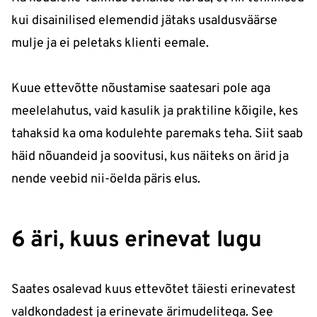
kui disainilised elemendid jätaks usaldusväärse
mulje ja ei peletaks klienti eemale.
Kuue ettevõtte nõustamise saatesari pole aga
meelelahutus, vaid kasulik ja praktiline kõigile, kes
tahaksid ka oma kodulehte paremaks teha. Siit saab
häid nõuandeid ja soovitusi, kus näiteks on ärid ja
nende veebid nii-öelda päris elus.
6 äri, kuus erinevat lugu
Saates osalevad kuus ettevõtet täiesti erinevatest
valdkondadest ja erinevate ärimudelitega. See