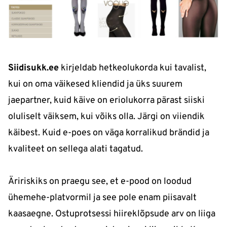
Siidisukk.ee
kirjeldab hetkeolukorda kui tavalist,
kui on oma väikesed kliendid ja üks suurem
jaepartner, kuid käive on eriolukorra pärast siiski
oluliselt väiksem, kui võiks olla. Järgi on viiendik
käibest. Kuid e-poes on väga korralikud brändid ja
kvaliteet on sellega alati tagatud.
Äririskiks on praegu see, et e-pood on loodud
ühemehe-platvormil ja see pole enam piisavalt
kaasaegne. Ostuprotsessi hiireklõpsude arv on liiga