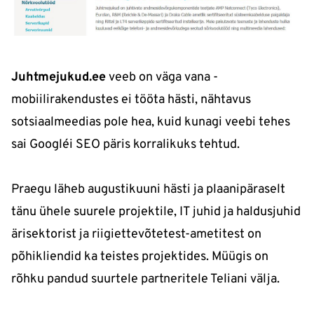
Juhtmejukud.ee
veeb on väga vana -
mobiilirakendustes ei tööta hästi, nähtavus
sotsiaalmeedias pole hea, kuid kunagi veebi tehes
sai Google´i SEO päris korralikuks tehtud.
Praegu läheb augustikuuni hästi ja plaanipäraselt
tänu ühele suurele projektile, IT juhid ja haldusjuhid
ärisektorist ja riigiettevõtetest-ametitest on
põhikliendid ka teistes projektides. Müügis on
rõhku pandud suurtele partneritele Teliani välja.