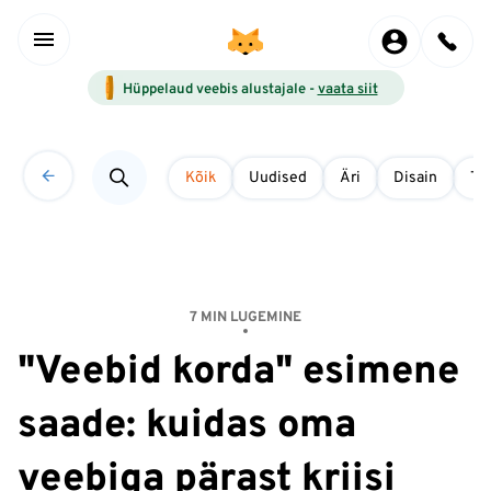
Hüppelaud veebis alustajale -
vaata siit
Kõik
Uudised
Äri
Disain
Tö
7 MIN LUGEMINE
"Veebid korda" esimene
saade: kuidas oma
veebiga pärast kriisi