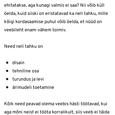
ehitatakse, aga kunagi valmis ei saa? Nii võib küll
öelda, kuid siiski on eristatavad ka neli tahku, mille
kõigi kordasaamise puhul võib öelda, et nüüd on
veebileht enam-vähem toimiv.
Need neli tahku on
disain
tehniline osa
turundus ja levi
ärimudeli toetamine
Kõik need peavad olema veebis hästi töötavad, kui
aga mõni neist ei tööta korralikult, siis veeb ei täida