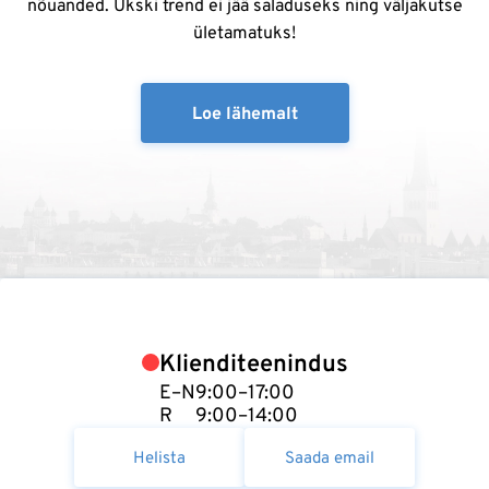
nõuanded. Ükski trend ei jää saladuseks ning väljakutse
ületamatuks!
Loe lähemalt
Klienditeenindus
E–N
9:00–17:00
R
9:00–14:00
Helista
Saada email