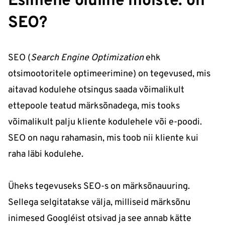
Esimene oluline mõiste: on
SEO?
SEO (
Search Engine Optimization
ehk
otsimootoritele optimeerimine) on tegevused, mis
aitavad kodulehe otsingus saada võimalikult
ettepoole teatud märksõnadega, mis tooks
võimalikult palju kliente kodulehele või e-poodi.
SEO on nagu rahamasin, mis toob nii kliente kui
raha läbi kodulehe.
Üheks tegevuseks SEO-s on märksõnauuring.
Sellega selgitatakse välja, milliseid märksõnu
inimesed Google´ist otsivad ja see annab kätte