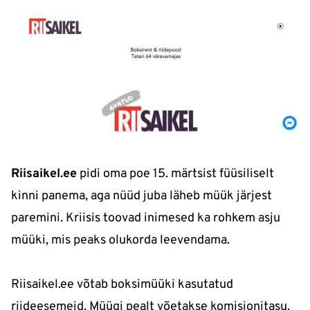
Riisaikel.ee
pidi oma poe 15. märtsist füüsiliselt
kinni panema, aga nüüd juba läheb müük järjest
paremini. Kriisis toovad inimesed ka rohkem asju
müüki, mis peaks olukorda leevendama.
Riisaikel.ee võtab boksimüüki kasutatud
riideesemeid. Müügi pealt võetakse komisjonitasu.