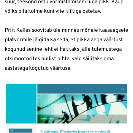
suur, teekond ostu vormistamiseni liiga pikk. Kaup
võiks olla kolme kuni viie klikiga ostetav.
Priit Kallas soovitab üle minnes mõnele kaasaegsele
platvormile jälgida ka seda, et pikka aega väärtust
kogunud senine leht ei hakkaks jälle tulemustega
otsimootorites nullist pihta, vaid säilitaks oma
aastatega kogutud väärtuse.