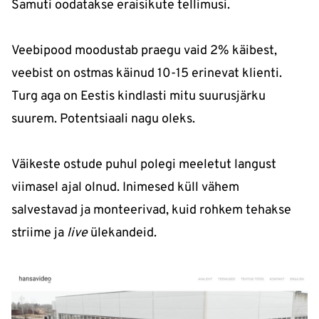
Samuti oodatakse eraisikute tellimusi.
Veebipood moodustab praegu vaid 2% käibest,
veebist on ostmas käinud 10-15 erinevat klienti.
Turg aga on Eestis kindlasti mitu suurusjärku
suurem. Potentsiaali nagu oleks.
Väikeste ostude puhul polegi meeletut langust
viimasel ajal olnud. Inimesed küll vähem
salvestavad ja monteerivad, kuid rohkem tehakse
striime ja
live
ülekandeid.