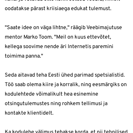
oodatakse pärast kriisiaega edukat tulemust.
"Saate idee on väga lihtne," räägib Veebimajutuse
mentor Marko Toom. "Meil on kuus ettevõtet,
kellega soovime nende äri Internetis paremini
toimima panna."
Seda aitavad teha Eesti ühed parimad spetsialistid.
Töö saab olema kiire ja korralik, ning eesmärgiks on
kodulehtede võimalikult hea esinemine
otsingutulemustes ning rohkem tellimusi ja
kontakte klientidelt.
Ka kodulehe välimus tehakse korda, et nii tehnilised