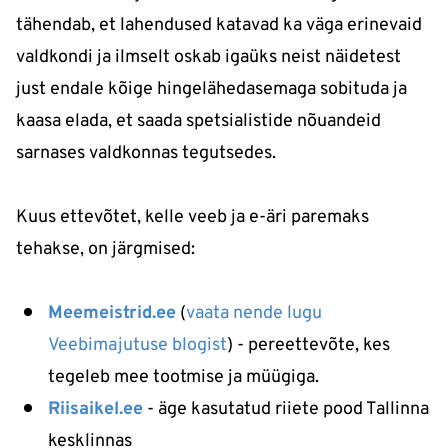
tähendab, et lahendused katavad ka väga erinevaid
valdkondi ja ilmselt oskab igaüks neist näidetest
just endale kõige hingelähedasemaga sobituda ja
kaasa elada, et saada spetsialistide nõuandeid
sarnases valdkonnas tegutsedes.
Kuus ettevõtet, kelle veeb ja e-äri paremaks
tehakse, on järgmised:
Meemeistrid.ee
(
vaata nende lugu
Veebimajutuse blogist
) - pereettevõte, kes
tegeleb mee tootmise ja müügiga.
Riisaikel.ee
- äge kasutatud riiete pood Tallinna
kesklinnas