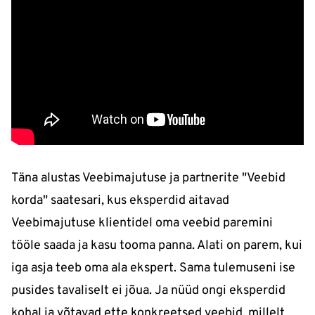
Täna alustas Veebimajutuse ja partnerite "Veebid
korda" saatesari, kus eksperdid aitavad
Veebimajutuse klientidel oma veebid paremini
tööle saada ja kasu tooma panna. Alati on parem, kui
iga asja teeb oma ala ekspert. Sama tulemuseni ise
pusides tavaliselt ei jõua. Ja nüüd ongi eksperdid
kohal ja võtavad ette konkreetsed veebid, millelt