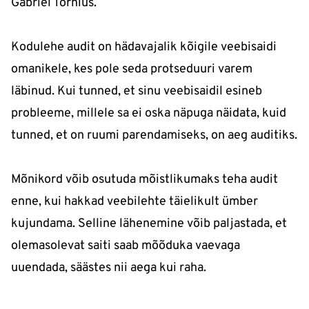
Gabriel Tornius.
Kodulehe audit on hädavajalik kõigile veebisaidi
omanikele, kes pole seda protseduuri varem
läbinud. Kui tunned, et sinu veebisaidil esineb
probleeme, millele sa ei oska näpuga näidata, kuid
tunned, et on ruumi parendamiseks, on aeg auditiks.
Mõnikord võib osutuda mõistlikumaks teha audit
enne, kui hakkad veebilehte täielikult ümber
kujundama. Selline lähenemine võib paljastada, et
olemasolevat saiti saab mõõduka vaevaga
uuendada, säästes nii aega kui raha.