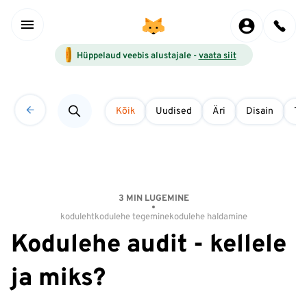
Hüppelaud veebis alustajale -
vaata siit
Kõik
Uudised
Äri
Disain
Tö
3 MIN LUGEMINE
koduleht
kodulehe tegemine
kodulehe haldamine
Kodulehe audit - kellele
ja miks?