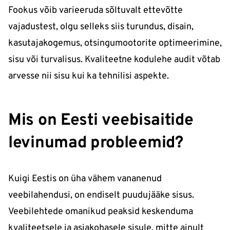
Fookus võib varieeruda sõltuvalt ettevõtte
vajadustest, olgu selleks siis turundus, disain,
kasutajakogemus, otsingumootorite optimeerimine,
sisu või turvalisus. Kvaliteetne kodulehe audit võtab
arvesse nii sisu kui ka tehnilisi aspekte.
Mis on Eesti veebisaitide
levinumad probleemid?
Kuigi Eestis on üha vähem vananenud
veebilahendusi, on endiselt puudujääke sisus.
Veebilehtede omanikud peaksid keskenduma
kvaliteetsele ja asjakohasele sisule, mitte ainult