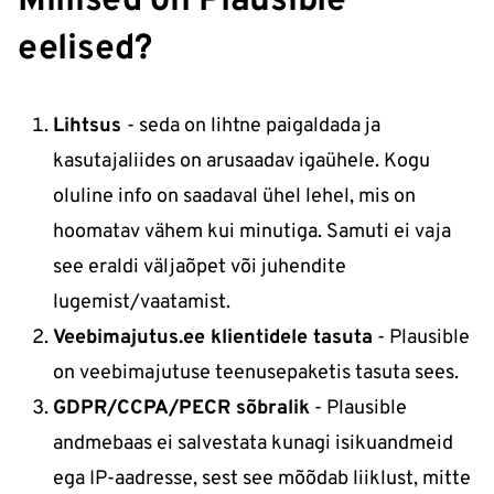
Millised on Plausible
eelised?
Lihtsus
- seda on lihtne paigaldada ja
kasutajaliides on arusaadav igaühele. Kogu
oluline info on saadaval ühel lehel, mis on
hoomatav vähem kui minutiga. Samuti ei vaja
see eraldi väljaõpet või juhendite
lugemist/vaatamist.
Veebimajutus.ee klientidele tasuta
- Plausible
on veebimajutuse teenusepaketis tasuta sees.
GDPR/CCPA/PECR sõbralik
- Plausible
andmebaas ei salvestata kunagi isikuandmeid
ega IP-aadresse, sest see mõõdab liiklust, mitte