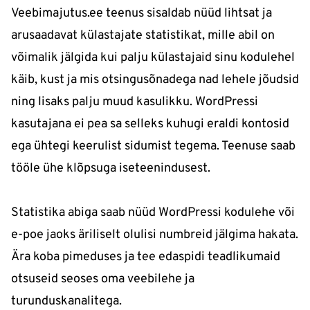
Veebimajutus.ee teenus sisaldab nüüd lihtsat ja
arusaadavat külastajate statistikat, mille abil on
võimalik jälgida kui palju külastajaid sinu kodulehel
käib, kust ja mis otsingusõnadega nad lehele jõudsid
ning lisaks palju muud kasulikku. WordPressi
kasutajana ei pea sa selleks kuhugi eraldi kontosid
ega ühtegi keerulist sidumist tegema. Teenuse saab
tööle ühe klõpsuga iseteenindusest.
Statistika abiga saab nüüd WordPressi kodulehe või
e-poe jaoks äriliselt olulisi numbreid jälgima hakata.
Ära koba pimeduses ja tee edaspidi teadlikumaid
otsuseid seoses oma veebilehe ja
turunduskanalitega.