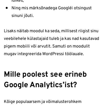
lõikes,
Ning mis märksõnadega Google´i otsingust
sinuni jõuti.
Lisaks näitab moodul ka seda, millisest riigist sinu
veebilehele külastajaid tuleb ja kas nad kasutavad
pigem mobiili või arvutit. Samuti on moodulit
mugav integreerida WordPressi töölauale.
Mille poolest see erineb
Google Analytics’ist?
Kõige populaarsem ja võimalusterohkem