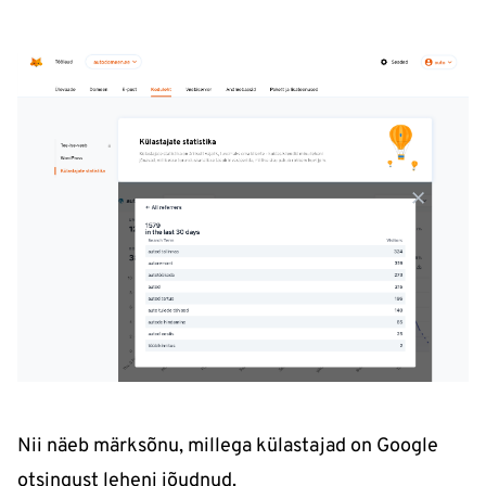
Nii näeb märksõnu, millega külastajad on Google
otsingust leheni jõudnud.