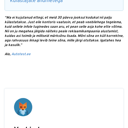
külastajate andmetega
“Ma ei kujutanud ettegi, et meid 30 päeva jooksul kodukal nii palju
külastatakse. Just eile kontoris vaatasin, et peab veebilehega tegelema,
kuid sellele infole tuginedes saan aru, et pean selle asja kohe ette võtma.
Nii on ju megahea jälgida näiteks peale reklaamikampaania alustamist,
kuidas asi toimib ja milliseid märksõnu lisada. Mõni sõna on küll korrektne,
aga rahvasuus ikkagi levib teine sõna, mille järgi otsitakse. Igatahes hea
ja kasulik.”
Alo,
Autotest.ee