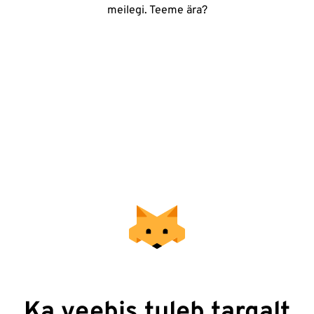
meilegi. Teeme ära?
Ka veebis tuleb targalt