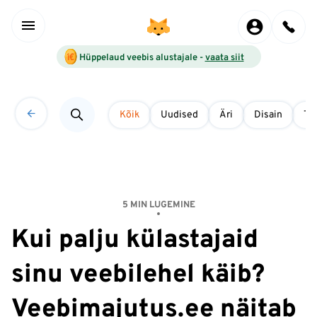
Hüppelaud veebis alustajale -
vaata siit
Kõik
Uudised
Äri
Disain
Tö
5 MIN LUGEMINE
Kui palju külastajaid
sinu veebilehel käib?
Veebimajutus.ee näitab