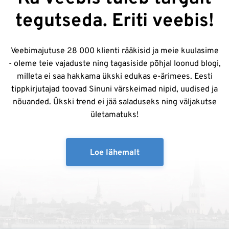
tegutseda. Eriti veebis!
Veebimajutuse 28 000 klienti rääkisid ja meie kuulasime
- oleme teie vajaduste ning tagasiside põhjal loonud blogi,
milleta ei saa hakkama ükski edukas e-ärimees. Eesti
tippkirjutajad toovad Sinuni värskeimad nipid, uudised ja
nõuanded. Ükski trend ei jää saladuseks ning väljakutse
ületamatuks!
Loe lähemalt