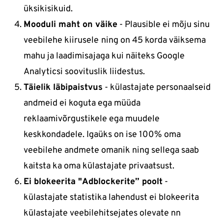
üksikisikuid.
Mooduli maht on väike
- Plausible ei mõju sinu
veebilehe kiirusele
ning on 45 korda väiksema
mahu ja laadimisajaga kui näiteks Google
Analyticsi soovituslik liidestus.
Täielik läbipaistvus
- külastajate personaalseid
andmeid ei koguta ega müüda
reklaamivõrgustikele ega muudele
keskkondadele. Igaüks on ise 100% oma
veebilehe andmete omanik ning sellega saab
kaitsta ka oma külastajate privaatsust.
Ei blokeerita "Adblockerite” poolt
-
külastajate statistika lahendust ei blokeerita
külastajate veebilehitsejates olevate nn