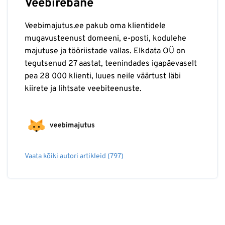
Veebirebane
Veebimajutus.ee pakub oma klientidele
mugavusteenust domeeni, e-posti, kodulehe
majutuse ja tööriistade vallas. Elkdata OÜ on
tegutsenud 27 aastat, teenindades igapäevaselt
pea 28 000 klienti, luues neile väärtust läbi
kiirete ja lihtsate veebiteenuste.
Vaata kõiki autori artikleid (797)