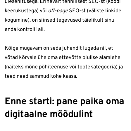
ülesehitusega. Erinevalt tehnilisest SEO-st (koodi
keerukustega) või
off-page
SEO-st (väliste linkide
kogumine), on siinsed tegevused täielikult sinu
enda kontrolli all.
Kõige mugavam on seda juhendit lugeda nii, et
võtad kõrvale ühe oma ettevõtte olulise alamlehe
(näiteks mõne põhiteenuse või tootekategooria) ja
teed need sammud kohe kaasa.
Enne starti: pane paika oma
digitaalne mõõdulint