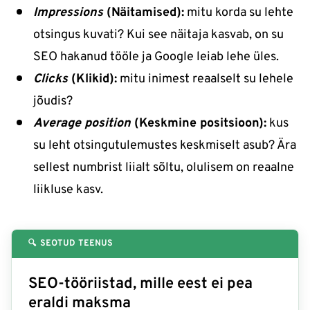
Impressions
(Näitamised):
mitu korda su lehte
otsingus kuvati? Kui see näitaja kasvab, on su
SEO hakanud tööle ja Google leiab lehe üles.
Clicks
(Klikid):
mitu inimest reaalselt su lehele
jõudis?
Average position
(Keskmine positsioon):
kus
su leht otsingutulemustes keskmiselt asub? Ära
sellest numbrist liialt sõltu, olulisem on reaalne
liikluse kasv.
🔍 SEOTUD TEENUS
SEO-tööriistad, mille eest ei pea
eraldi maksma