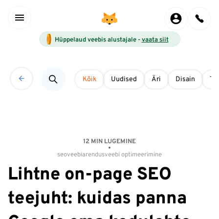
Hüppelaud veebis alustajale -
vaata siit
Kõik
Uudised
Äri
Disain
Tö
12 MIN LUGEMINE
seo
veebiarendus
veebi optimeerimine
Lihtne on-page SEO
teejuht: kuidas panna