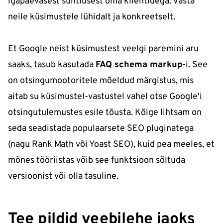
igapäevasest suhtlusest oma klientidega. Vasta
neile küsimustele lühidalt ja konkreetselt.
Et Google neist küsimustest veelgi paremini aru
saaks, tasub kasutada
FAQ schema markup
-i. See
on otsingumootoritele mõeldud märgistus, mis
aitab su küsimustel-vastustel vahel otse Google'i
otsingutulemustes esile tõusta. Kõige lihtsam on
seda seadistada populaarsete SEO pluginatega
(nagu Rank Math või Yoast SEO), kuid pea meeles, et
mõnes tööriistas võib see funktsioon sõltuda
versioonist või olla tasuline.
Tee pildid veebilehe jaoks