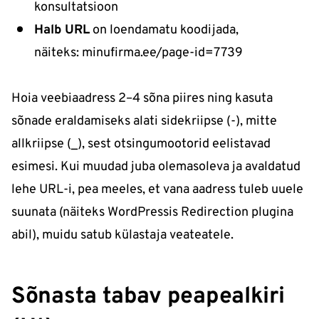
konsultatsioon
Halb URL
on loendamatu koodijada,
näiteks:
minufirma.ee/page-id=7739
Hoia veebiaadress 2–4 sõna piires ning kasuta
sõnade eraldamiseks alati sidekriipse (-), mitte
allkriipse (_), sest otsingumootorid eelistavad
esimesi. Kui muudad juba olemasoleva ja avaldatud
lehe URL-i, pea meeles, et vana aadress tuleb uuele
suunata (näiteks WordPressis Redirection plugina
abil), muidu satub külastaja veateatele.
Sõnasta tabav peapealkiri