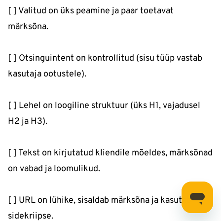
[ ] Valitud on üks peamine ja paar toetavat
märksõna.
[ ] Otsinguintent on kontrollitud (sisu tüüp vastab
kasutaja ootustele).
[ ] Lehel on loogiline struktuur (üks H1, vajadusel
H2 ja H3).
[ ] Tekst on kirjutatud kliendile mõeldes, märksõnad
on vabad ja loomulikud.
[ ] URL on lühike, sisaldab märksõna ja kasutab
sidekriipse.