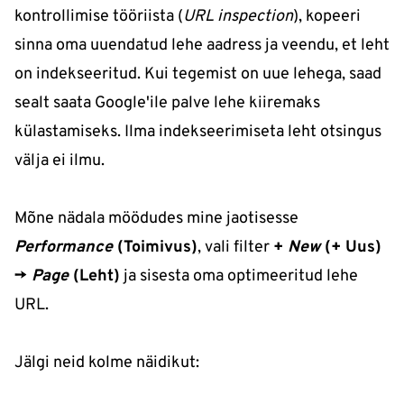
kontrollimise tööriista (
URL inspection
), kopeeri
sinna oma uuendatud lehe aadress ja veendu, et leht
on indekseeritud. Kui tegemist on uue lehega, saad
sealt saata Google'ile palve lehe kiiremaks
külastamiseks. Ilma indekseerimiseta leht otsingus
välja ei ilmu.
Mõne nädala möödudes mine jaotisesse
Performance
(Toimivus)
, vali filter
+
New
(+ Uus)
->
Page
(Leht)
ja sisesta oma optimeeritud lehe
URL.
Jälgi neid kolme näidikut: