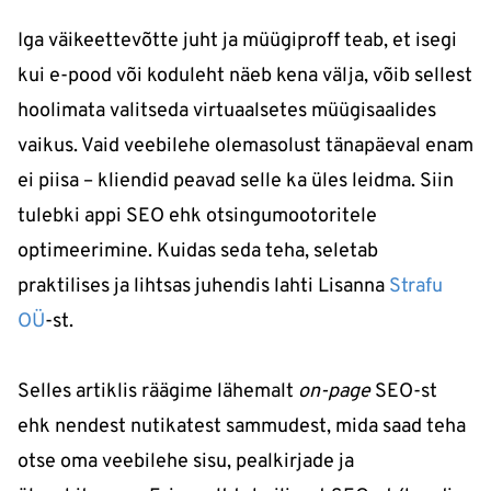
Iga väikeettevõtte juht ja müügiproff teab, et isegi
kui e-pood või koduleht näeb kena välja, võib sellest
hoolimata valitseda virtuaalsetes müügisaalides
vaikus. Vaid veebilehe olemasolust tänapäeval enam
ei piisa – kliendid peavad selle ka üles leidma. Siin
tulebki appi SEO ehk otsingumootoritele
optimeerimine. Kuidas seda teha, seletab
praktilises ja lihtsas juhendis lahti Lisanna
Strafu
OÜ
-st.
Selles artiklis räägime lähemalt
on-page
SEO-st
ehk nendest nutikatest sammudest, mida saad teha
otse oma veebilehe sisu, pealkirjade ja