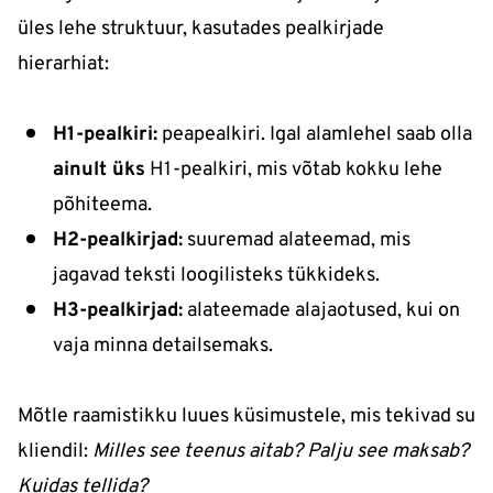
üles lehe struktuur, kasutades pealkirjade
hierarhiat:
H1-pealkiri:
peapealkiri. Igal alamlehel saab olla
ainult üks
H1-pealkiri, mis võtab kokku lehe
põhiteema.
H2-pealkirjad:
suuremad alateemad, mis
jagavad teksti loogilisteks tükkideks.
H3-pealkirjad:
alateemade alajaotused, kui on
vaja minna detailsemaks.
Mõtle raamistikku luues küsimustele, mis tekivad su
kliendil:
Milles see teenus aitab? Palju see maksab?
Kuidas tellida?