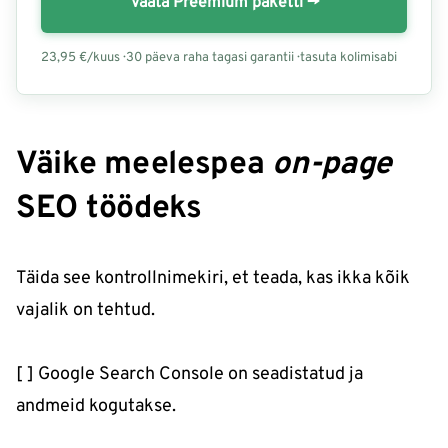
Vaata Preemium paketti →
23,95 €/kuus · 30 päeva raha tagasi garantii · tasuta kolimisabi
Väike meelespea
on-page
SEO töödeks
Täida see kontrollnimekiri, et teada, kas ikka kõik
vajalik on tehtud.
[ ] Google Search Console on seadistatud ja
andmeid kogutakse.