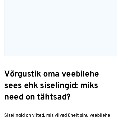
Võrgustik oma veebilehe
sees ehk siselingid: miks
need on tähtsad?
Siselingid on viited, mis viivad ühelt sinu veebilehe