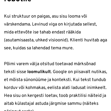
Kui struktuur on paigas, asu sisu looma või
värskendama. Levinud viga on kirjutada sellest,
mida ettevõte ise tahab endast rääkida
(asutamisaasta, uhked visioonid). Klienti huvitab aga
see, kuidas sa lahendad tema mure.
Põimi varem välja otsitud toetavad märksõnad
teksti sisse
loomulikult
. Google on piisavalt nutikas,
et mõista sünonüüme ja konteksti. Kui tekst tundub
korduv või kohmakas, eelista alati ladusat inimkeelt.
Hea sisu on kergesti loetav, toob praktilisi näiteid ja
aitab külastajal astuda järgmise sammu (näiteks