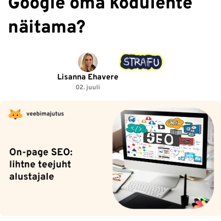
Google oma kodulehte
näitama?
Lisanna Ehavere
02. juuli