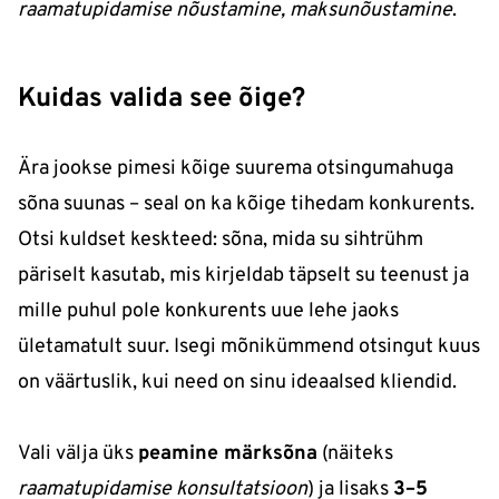
raamatupidamise nõustamine, maksunõustamine
.
Kuidas valida see õige?
Ära jookse pimesi kõige suurema otsingumahuga
sõna suunas – seal on ka kõige tihedam konkurents.
Otsi kuldset keskteed: sõna, mida su sihtrühm
päriselt kasutab, mis kirjeldab täpselt su teenust ja
mille puhul pole konkurents uue lehe jaoks
ületamatult suur. Isegi mõnikümmend otsingut kuus
on väärtuslik, kui need on sinu ideaalsed kliendid.
Vali välja üks
peamine märksõna
(näiteks
raamatupidamise konsultatsioon
) ja lisaks
3–5