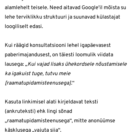
alamlehelt teisele. Need aitavad Google'il mõista su
lehe terviklikku struktuuri ja suunavad külastajat
loogiliselt edasi.
Kui räägid konsultatsiooni lehel igapäevasest
paberimajandusest, on täiesti loomulik viidata
lausega: „
Kui vajad lisaks ühekordsele nõustamisele
ka igakuist tuge, tutvu meie
[raamatupidamisteenusega].
“
Kasuta linkimisel alati kirjeldavat teksti
(ankruteksti) ehk lingi sõnad
„raamatupidamisteenusega“, mitte anonüümse
käsklusega „vajuta siia“.