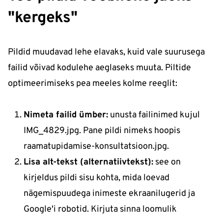
"kergeks"
Pildid muudavad lehe elavaks, kuid vale suurusega
failid võivad kodulehe aeglaseks muuta. Piltide
optimeerimiseks pea meeles kolme reeglit:
Nimeta failid ümber:
unusta failinimed kujul
IMG_4829.jpg
. Pane pildi nimeks hoopis
raamatupidamise-konsultatsioon.jpg
.
Lisa alt-tekst (alternatiivtekst):
see on
kirjeldus pildi sisu kohta, mida loevad
nägemispuudega inimeste ekraanilugerid ja
Google'i robotid. Kirjuta sinna loomulik