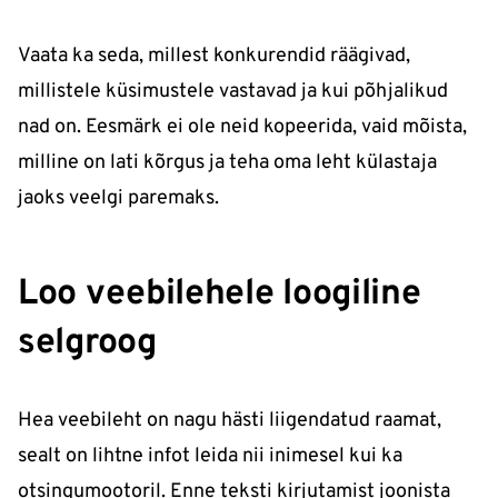
Vaata ka seda, millest konkurendid räägivad,
millistele küsimustele vastavad ja kui põhjalikud
nad on. Eesmärk ei ole neid kopeerida, vaid mõista,
milline on lati kõrgus ja teha oma leht külastaja
jaoks veelgi paremaks.
Loo veebilehele loogiline
selgroog
Hea veebileht on nagu hästi liigendatud raamat,
sealt on lihtne infot leida nii inimesel kui ka
otsingumootoril. Enne teksti kirjutamist joonista