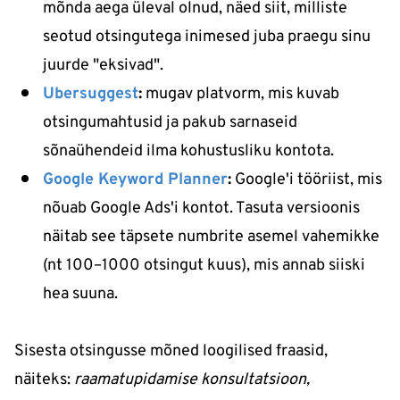
mõnda aega üleval olnud, näed siit, milliste
seotud otsingutega inimesed juba praegu sinu
juurde "eksivad".
Ubersuggest
:
mugav platvorm, mis kuvab
otsingumahtusid ja pakub sarnaseid
sõnaühendeid ilma kohustusliku kontota.
Google Keyword Planner
:
Google'i tööriist, mis
nõuab Google Ads'i kontot. Tasuta versioonis
näitab see täpsete numbrite asemel vahemikke
(nt 100–1000 otsingut kuus), mis annab siiski
hea suuna.
Sisesta otsingusse mõned loogilised fraasid,
näiteks:
raamatupidamise konsultatsioon,