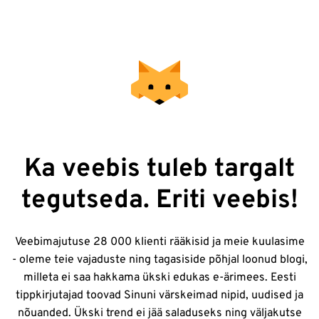
Ka veebis tuleb targalt
tegutseda. Eriti veebis!
Veebimajutuse 28 000 klienti rääkisid ja meie kuulasime
- oleme teie vajaduste ning tagasiside põhjal loonud blogi,
milleta ei saa hakkama ükski edukas e-ärimees. Eesti
tippkirjutajad toovad Sinuni värskeimad nipid, uudised ja
nõuanded. Ükski trend ei jää saladuseks ning väljakutse