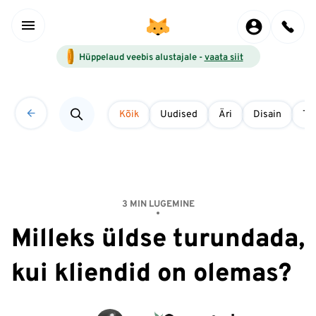
Hüppelaud veebis alustajale -
vaata siit
Kõik
Uudised
Äri
Disain
Tö
3 MIN LUGEMINE
Milleks üldse turundada,
kui kliendid on olemas?