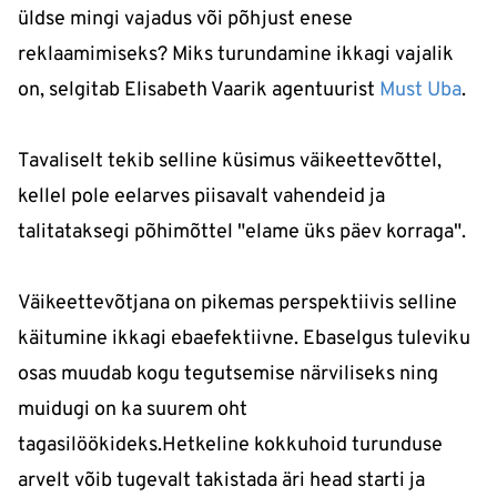
üldse mingi vajadus või põhjust enese
reklaamimiseks? Miks turundamine ikkagi vajalik
on, selgitab Elisabeth Vaarik agentuurist
Must Uba
.
Tavaliselt tekib selline küsimus väikeettevõttel,
kellel pole eelarves piisavalt vahendeid ja
talitataksegi põhimõttel "elame üks päev korraga".
Väikeettevõtjana on pikemas perspektiivis selline
käitumine ikkagi ebaefektiivne. Ebaselgus tuleviku
osas muudab kogu tegutsemise närviliseks ning
muidugi on ka suurem oht
tagasilöökideks.Hetkeline kokkuhoid turunduse
arvelt võib tugevalt takistada äri head starti ja