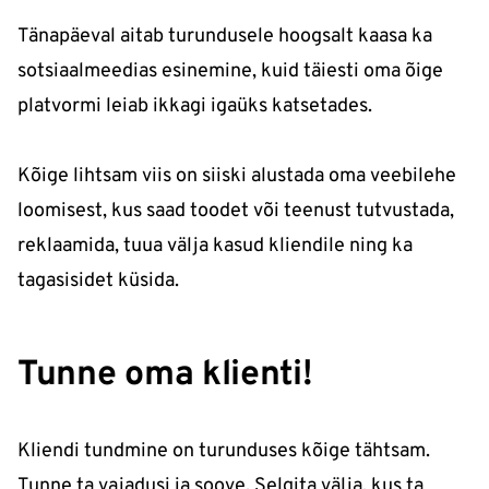
Tänapäeval aitab turundusele hoogsalt kaasa ka
sotsiaalmeedias esinemine, kuid täiesti oma õige
platvormi leiab ikkagi igaüks katsetades.
Kõige lihtsam viis on siiski alustada oma veebilehe
loomisest, kus saad toodet või teenust tutvustada,
reklaamida, tuua välja kasud kliendile ning ka
tagasisidet küsida.
Tunne oma klienti!
Kliendi tundmine on turunduses kõige tähtsam.
Tunne ta vajadusi ja soove. Selgita välja, kus ta