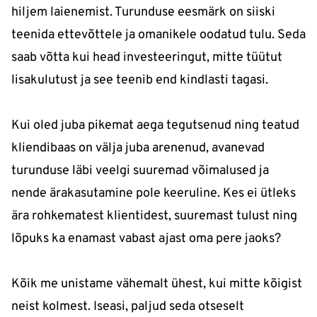
hiljem laienemist. Turunduse eesmärk on siiski
teenida ettevõttele ja omanikele oodatud tulu. Seda
saab võtta kui head investeeringut, mitte tüütut
lisakulutust ja see teenib end kindlasti tagasi.
Kui oled juba pikemat aega tegutsenud ning teatud
kliendibaas on välja juba arenenud, avanevad
turunduse läbi veelgi suuremad võimalused ja
nende ärakasutamine pole keeruline. Kes ei ütleks
ära rohkematest klientidest, suuremast tulust ning
lõpuks ka enamast vabast ajast oma pere jaoks?
Kõik me unistame vähemalt ühest, kui mitte kõigist
neist kolmest. Iseasi, paljud seda otseselt