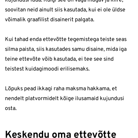
kujundusi luua. Kuigi see on väga mugav ja kiire,
soovitan neid ainult siis kasutada, kui ei ole üldse
võimalik graafilist disainerit palgata.
Kui tahad enda ettevõtte tegemistega teiste seas
silma paista, siis kasutades samu disaine, mida iga
teine ettevõte võib kasutada, ei tee see sind
teistest kuidagimoodi erilisemaks.
Lõpuks pead ikkagi raha maksma hakkama, et
nendelt platvormidelt kõige ilusamaid kujundusi
osta.
Keskendu oma ettevõtte