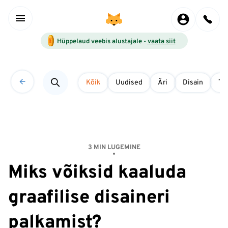
Hüppelaud veebis alustajale -
vaata siit
Kõik
Uudised
Äri
Disain
Tö
3 MIN LUGEMINE
Miks võiksid kaaluda
graafilise disaineri
palkamist?