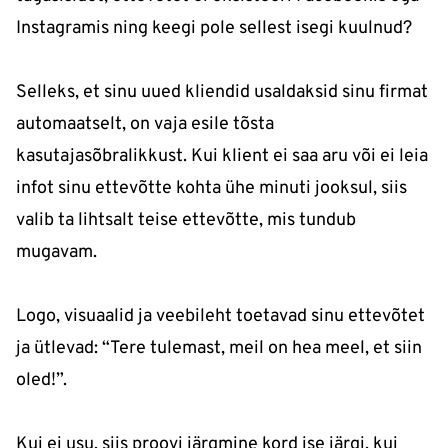
Instagramis ning keegi pole sellest isegi kuulnud?
Selleks, et sinu uued kliendid usaldaksid sinu firmat
automaatselt, on vaja esile tõsta
kasutajasõbralikkust. Kui klient ei saa aru või ei leia
infot sinu ettevõtte kohta ühe minuti jooksul, siis
valib ta lihtsalt teise ettevõtte, mis tundub
mugavam.
Logo, visuaalid ja veebileht toetavad sinu ettevõtet
ja ütlevad: “Tere tulemast, meil on hea meel, et siin
oled!”.
Kui ei usu, siis proovi järgmine kord ise järgi, kui