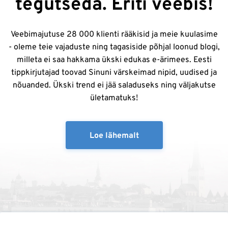
tegutseda. Eriti veebis!
Veebimajutuse 28 000 klienti rääkisid ja meie kuulasime
- oleme teie vajaduste ning tagasiside põhjal loonud blogi,
milleta ei saa hakkama ükski edukas e-ärimees. Eesti
tippkirjutajad toovad Sinuni värskeimad nipid, uudised ja
nõuanded. Ükski trend ei jää saladuseks ning väljakutse
ületamatuks!
Loe lähemalt