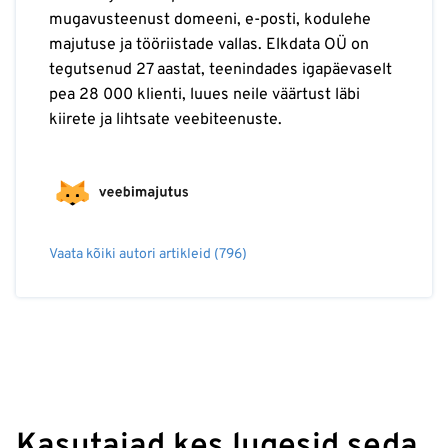
mugavusteenust domeeni, e-posti, kodulehe
majutuse ja tööriistade vallas. Elkdata OÜ on
tegutsenud 27 aastat, teenindades igapäevaselt
pea 28 000 klienti, luues neile väärtust läbi
kiirete ja lihtsate veebiteenuste.
Vaata kõiki autori artikleid (796)
Kasutajad kes lugesid seda