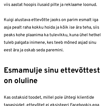
viis aastat hoopis ilusaid pilte ja reklaame loonud.
Kuigi alustava ettevõtte jaoks on parim esmalt iga
asja pealt raha kokku hoida ja kõik ise ära teha, siis
peaks kohe plaanima ka tulevikku, kuna ühel hetkel
tuleb palgata inimene, kes teeb mõned asjad sinu
eest ära ja oskab seda paremini.
Esmamulje sinu ettevõttest
on oluline
Kas ostaksid toodet, millel pole ühtegi klientide
tagasisidet, ettevõtet ei eksisteeri Facebookis ega