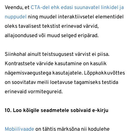
Veendu, et
CTA-del ehk edasi suunavatel linkidel ja
nuppudel
ning muudel interaktiivsetel elementidel
oleks tavalisest tekstist erinevad värvid,
allajoondused või muud selged eripärad.
Siinkohal ainult teistsugusest värvist ei piisa.
Kontrastsete värvide kasutamine on kasulik
nägemisvaegustega kasutajatele. Lõppkokkuvõttes
on soovitatav meili loetavuse tagamiseks testida
erinevaid vormitegureid.
10. Loo kõigile seadmetele sobivaid e-kirju
Mobiilivaade
on tähtis märksõna nii kodulehe