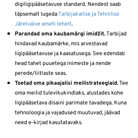
digiligipääsetavuse standard. Nendest saab
täpsemalt lugeda
Tarbijakaitse ja Tehnilise
Järelvalve ameti lehelt
.
Parandad oma kaubamärgi imidžit.
Tarbijad
hindavad kaubamärke, mis arvestavad
ligipääsetavuse ja kaasatusega. See edendab
head tahet puuetega inimeste ja nende
perede/liitlaste seas.
Toetad oma pikaajalisi meilistrateegiaid.
Tee
oma meilid tulevikukindlaks, alustades kohe
ligipääsetava disaini parimate tavadega. Kuna
tehnoloogia ja vajadused muutuvad, jäävad
need e-kirjad kasutatavaks.