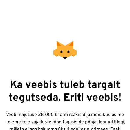
Ka veebis tuleb targalt
tegutseda. Eriti veebis!
Veebimajutuse 28 000 klienti rääkisid ja meie kuulasime
- oleme teie vajaduste ning tagasiside põhjal loonud blogi,
milleta ei saa hakkama ükski edukas e-ärimees. Eesti