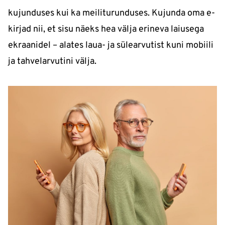
kujunduses kui ka meiliturunduses. Kujunda oma e-
kirjad nii, et sisu näeks hea välja erineva laiusega
ekraanidel – alates laua- ja sülearvutist kuni mobiili
ja tahvelarvutini välja.