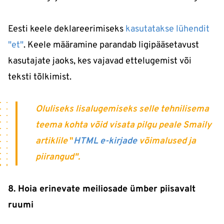
Eesti keele deklareerimiseks
kasutatakse lühendit
"et"
. Keele määramine parandab ligipääsetavust
kasutajate jaoks, kes vajavad ettelugemist või
teksti tõlkimist.
Oluliseks lisalugemiseks selle tehnilisema
teema kohta võid visata pilgu peale Smaily
artiklile
"
HTML e-kirjade
võimalused ja
piirangud".
8. Hoia erinevate meiliosade ümber piisavalt
ruumi