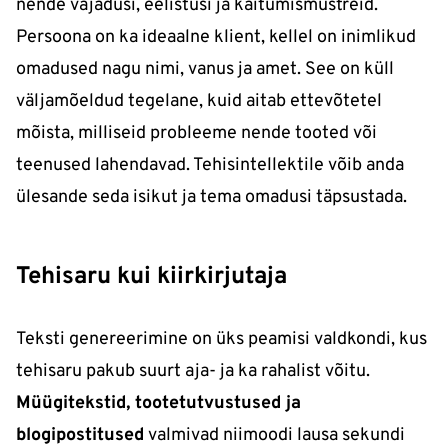
nende vajadusi, eelistusi ja käitumismustreid.
Persoona on ka ideaalne klient, kellel on inimlikud
omadused nagu nimi, vanus ja amet. See on küll
väljamõeldud tegelane, kuid aitab ettevõtetel
mõista, milliseid probleeme nende tooted või
teenused lahendavad. Tehisintellektile võib anda
ülesande seda isikut ja tema omadusi täpsustada.
Tehisaru kui kiirkirjutaja
Teksti genereerimine on üks peamisi valdkondi, kus
tehisaru pakub suurt aja- ja ka rahalist võitu.
Müügitekstid, tootetutvustused ja
blogipostitused
valmivad niimoodi lausa sekundi