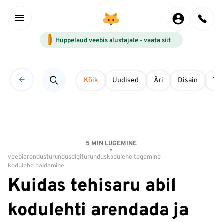
Hüppelaud veebis alustajale -
vaata siit
Kõik
Uudised
Äri
Disain
Tö
5 MIN LUGEMINE
veebiarendus
turundus
digiturundus
kodulehe tegemine
kodulehe haldamine
Kuidas tehisaru abil
kodulehti arendada ja