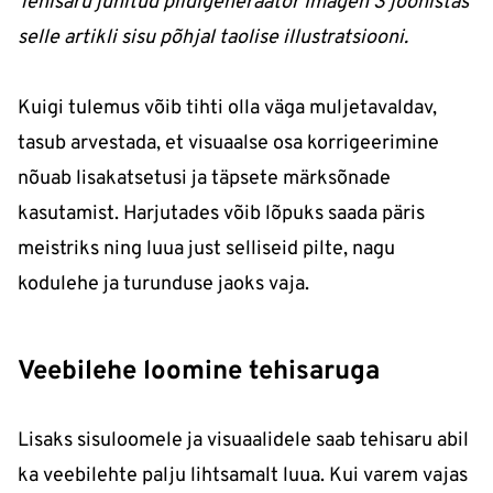
Tehisaru juhitud pildigeneraator Imagen 3 joonistas
selle artikli sisu põhjal taolise illustratsiooni.
Kuigi tulemus võib tihti olla väga muljetavaldav,
tasub arvestada, et visuaalse osa korrigeerimine
nõuab lisakatsetusi ja täpsete märksõnade
kasutamist. Harjutades võib lõpuks saada päris
meistriks ning luua just selliseid pilte, nagu
kodulehe ja turunduse jaoks vaja.
Veebilehe loomine tehisaruga
Lisaks sisuloomele ja visuaalidele saab tehisaru abil
ka veebilehte palju lihtsamalt luua. Kui varem vajas