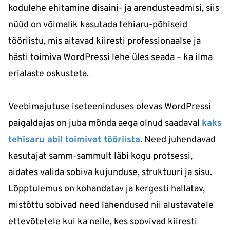
kodulehe ehitamine disaini- ja arendusteadmisi, siis
nüüd on võimalik kasutada tehiaru-põhiseid
tööriistu, mis aitavad kiiresti professionaalse ja
hästi toimiva WordPressi lehe üles seada – ka ilma
erialaste oskusteta.
Veebimajutuse iseteeninduses olevas WordPressi
paigaldajas on juba mõnda aega olnud saadaval
kaks
tehisaru abil toimivat tööriista
. Need juhendavad
kasutajat samm-sammult läbi kogu protsessi,
aidates valida sobiva kujunduse, struktuuri ja sisu.
Lõpptulemus on kohandatav ja kergesti hallatav,
mistõttu sobivad need lahendused nii alustavatele
ettevõtetele kui ka neile, kes soovivad kiiresti