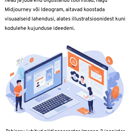
head ja juba end õigustanud tööriistad, nagu
Midjourney või Ideogram, aitavad koostada
visuaalseid lahendusi, alates illustratsioonidest kuni
kodulehe kujunduse ideedeni.