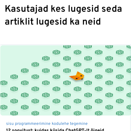
Kasutajad kes lugesid seda
artiklit lugesid ka neid
sisu
programmeerimine
kodulehe tegemine
12 soovitust: kuidas küsida ChatGPT-lt õigeid