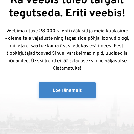
Ka veebis tuleb targalt
tegutseda. Eriti veebis!
Veebimajutuse 28 000 klienti rääkisid ja meie kuulasime
- oleme teie vajaduste ning tagasiside põhjal loonud blogi,
milleta ei saa hakkama ükski edukas e-ärimees. Eesti
tippkirjutajad toovad Sinuni värskeimad nipid, uudised ja
nõuanded. Ükski trend ei jää saladuseks ning väljakutse
ületamatuks!
Loe lähemalt