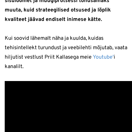
sisuloomet ja müügiprotsessi tõhusamaks
muuta, kuid strateegilised otsused ja lõplik
kvaliteet jäävad endiselt inimese kätte.
Kui soovid lähemalt näha ja kuulda, kuidas
tehisintellekt turundust ja veebilehti mõjutab, vaata
hiljutist vestlust Priit Kallasega meie
Youtube'
i
kanalilt.