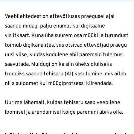
Veebilehtedest on ettevõtluses praegusel ajal
saanud midagi palju enamat kui digitaalne
visiitkaart. Kuna üha suurem osa müüki ja turundust
toimub digikanalites, siis otsivad ettevõtjad praegu
uusi viise, kuidas kodulehe abil paremaid tulemusi
saavutada. Muidugi on ka siin üheks oluliseks
trendiks saanud tehisaru (AI) kasutamine, mis aitab
nii sisuloomet kui müügiprotsessi kiirendada.
Uurime lähemalt, kuidas tehisaru saab veebilehe
loomisel ja arendamisel kõige paremini abiks olla.