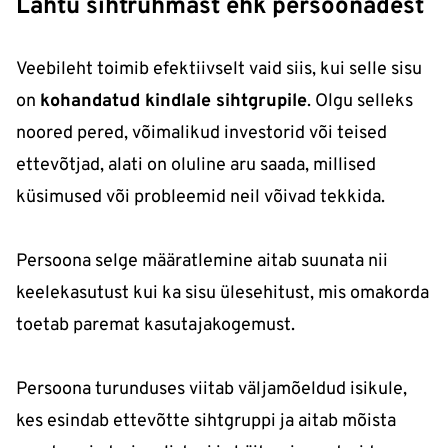
Lähtu sihtrühmast ehk persoonadest
Veebileht toimib efektiivselt vaid siis, kui selle sisu
on
kohandatud kindlale sihtgrupile
. Olgu selleks
noored pered, võimalikud investorid või teised
ettevõtjad, alati on oluline aru saada, millised
küsimused või probleemid neil võivad tekkida.
Persoona selge määratlemine aitab suunata nii
keelekasutust kui ka sisu ülesehitust, mis omakorda
toetab paremat kasutajakogemust.
Persoona turunduses viitab väljamõeldud isikule,
kes esindab ettevõtte sihtgruppi ja aitab mõista