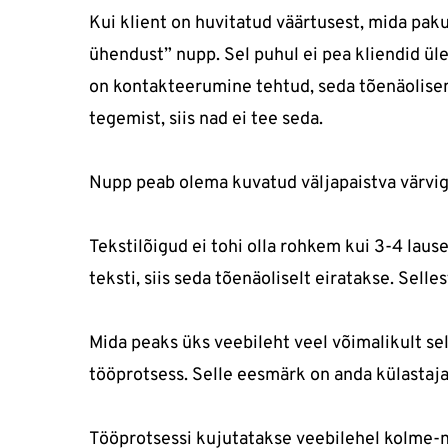
Kui klient on huvitatud väärtusest, mida pak
ühendust” nupp. Sel puhul ei pea kliendid ül
on kontakteerumine tehtud, seda tõenäolisem
tegemist, siis nad ei tee seda.
Nupp peab olema kuvatud väljapaistva värviga
Tekstilõigud ei tohi olla rohkem kui 3-4 laus
teksti, siis seda tõenäoliselt eiratakse. Sell
Mida peaks üks veebileht veel võimalikult s
tööprotsess. Selle eesmärk on anda külastaja
Tööprotsessi kujutatakse veebilehel kolme-nel