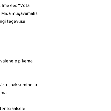
silme ees “Võta
ma. Mida mugavamaks
ingi tegevuse
 avalehele pikema
väärtuspakkumine ja
ema.
tentsiaalsele