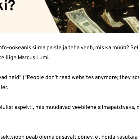
nfo-ookeanis silma paista ja teha veeb, mis ka müüb? Sel
e liige Marcus Lumi.
vad neid" ("People don’t read websites anymore; they sc
ler.
olulist aspekti, mis muudavad veebilehe silmapaistvaks, 
sektsioon peab olema piisavalt põnev, et hoida kasutaja 