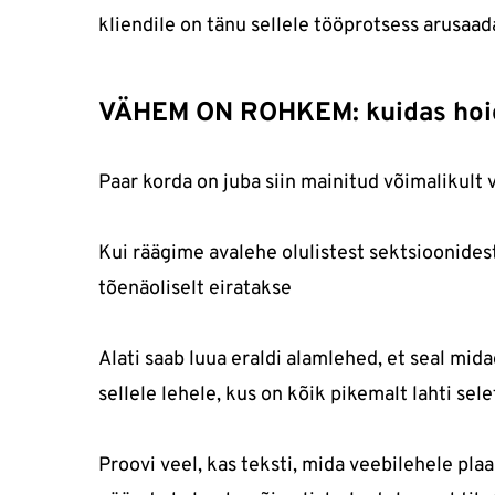
kliendile on tänu sellele tööprotsess arusaa
VÄHEM ON ROHKEM: kuidas hoida
Paar korda on juba siin mainitud võimalikult
Kui räägime avalehe olulistest sektsioonidest
tõenäoliselt eiratakse
Alati saab luua eraldi alamlehed, et seal mid
sellele lehele, kus on kõik pikemalt lahti sele
Proovi veel, kas teksti, mida veebilehele pla