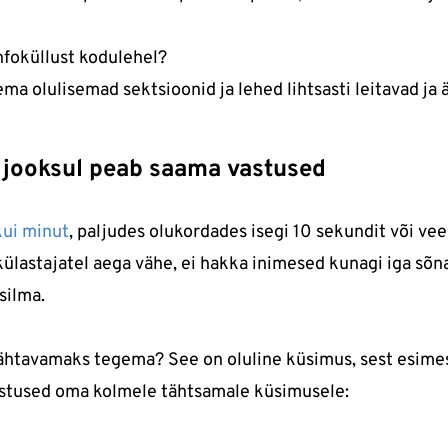
infoküllust kodulehel?
ema olulisemad sektsioonid ja lehed lihtsasti leitavad ja 
 jooksul peab saama vastused
kui minut
, paljudes olukordades isegi 10 sekundit või ve
külastajatel aega vähe, ei hakka inimesed kunagi iga sõn
silma.
s nähtavamaks tegema? See on oluline küsimus, sest esime
astused oma kolmele tähtsamale küsimusele: