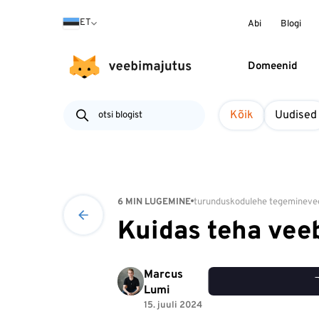
ET
Abi
Blogi
Domeenid
Kõik
Uudised
6 MIN LUGEMINE
turundus
kodulehe tegemine
ve
Kuidas teha veeb
Marcus
Lumi
15. juuli 2024