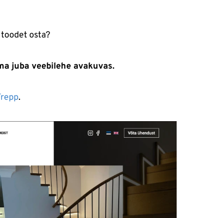
 toodet osta?
ma juba veebilehe avakuvas.
Trepp
.