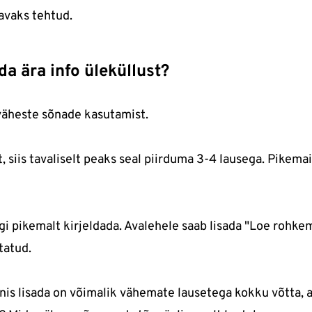
davaks tehtud.
 ära info üleküllust?
 väheste sõnade kasutamist.
, siis tavaliselt peaks seal piirduma 3-4 lausega. Pikemai
agi pikemalt kirjeldada. Avalehele saab lisada "Loe rohkem
tatud.
anis lisada on võimalik vähemate lausetega kokku võtta, 