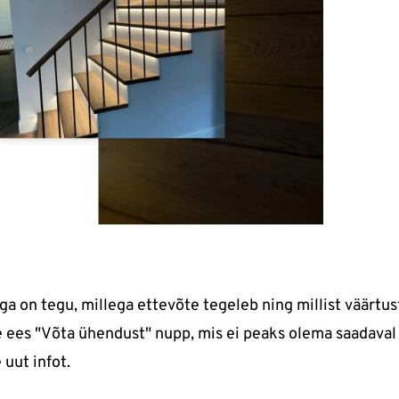
a on tegu, millega ettevõte tegeleb ning millist väärtus
me ees "Võta ühendust" nupp, mis ei peaks olema saadaval
 uut infot.