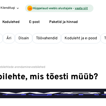
Klienditugi
Hüppelaud veebis alustajale -
vaata siit
Kodulehed
E-post
Paketid ja hinnad
Äri
Disain
Töövahendid
Koduleht ja e-pood
ebilehtede arendamine
veebilehed
ilehte, mis tõesti müüb?