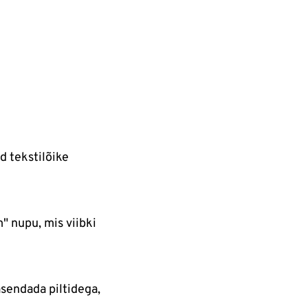
d tekstilõike
" nupu, mis viibki
asendada piltidega,