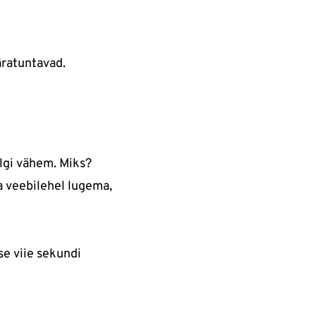
äratuntavad.
elgi vähem. Miks?
a veebilehel lugema,
se viie sekundi