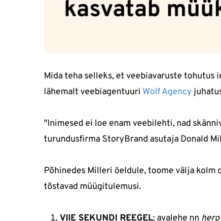
Mida teha selleks, et veebiavaruste tohutus i
lähemalt veebiagentuuri
Wolf Agency
juhatus
"Inimesed ei loe enam veebilehti, nad skänni
turundusfirma StoryBrand asutaja Donald Mil
Põhinedes Milleri öeldule, toome välja kolm 
tõstavad müügitulemusi.
VIIE SEKUNDI REEGEL
: avalehe nn
hero