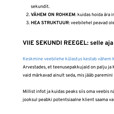
sekundit.
VÄHEM ON ROHKEM
: kuidas hoida ära 
HEA STRUKTUUR
: veebilehel peavad ol
VIIE SEKUNDI REEGEL: selle aja
Keskmine veebilehe külastus kestab vähem 
Arvestades, et teenusepakkujaid on palju ja 
vaid märkavad ainult seda, mis jääb paremini 
Millist infot ja kuidas peaks siis oma veebi
jooksul peabki potentsiaalne klient saama v