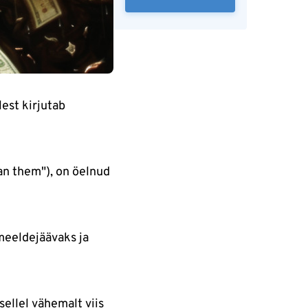
lest kirjutab
an them"), on öelnud
meeldejäävaks ja
sellel vähemalt viis