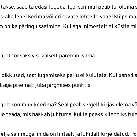
utakse, saab ta edasi lugeda. Igal sammul peab tal olema 
es-alla lehel kerima või erinevate lehtede vahel klõpsi
 on ka päringu saatmine. Kui aga inimestelt ei küsita m
, et torkaks visuaalselt paremini silma.
e pikkused, sest lugemiseks palju ei kulutata. Kui paned
est aga pikemalt juba järgmises punktis.
elgelt kommunikeerima? Seal peab selgelt kirjas olema 
le teada, mis hakkab juhtuma, kui ta peaks kliendiks tul
ja sammuga, mida on lihtsalt ja lühidalt kirjeldatud. Po