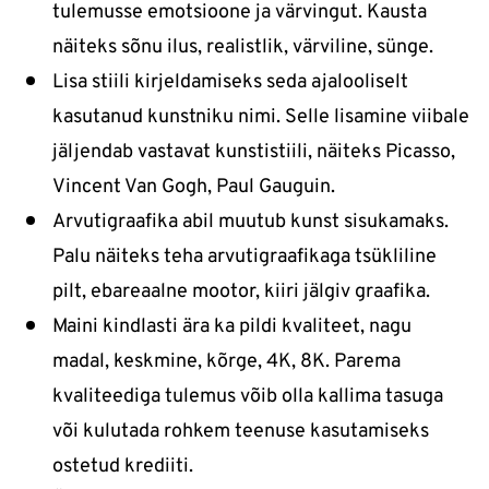
tulemusse emotsioone ja värvingut. Kausta
näiteks sõnu ilus, realistlik, värviline, sünge.
Lisa stiili kirjeldamiseks seda ajalooliselt
kasutanud kunstniku nimi. Selle lisamine viibale
jäljendab vastavat kunstistiili, näiteks Picasso,
Vincent Van Gogh, Paul Gauguin.
Arvutigraafika abil muutub kunst sisukamaks.
Palu näiteks teha arvutigraafikaga tsükliline
pilt, ebareaalne mootor, kiiri jälgiv graafika.
Maini kindlasti ära ka pildi kvaliteet, nagu
madal, keskmine, kõrge, 4K, 8K. Parema
kvaliteediga tulemus võib olla kallima tasuga
või kulutada rohkem teenuse kasutamiseks
ostetud krediiti.