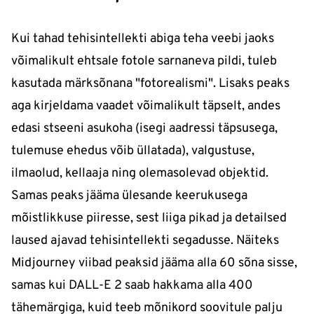
Kui tahad tehisintellekti abiga teha veebi jaoks
võimalikult ehtsale fotole sarnaneva pildi, tuleb
kasutada märksõnana "fotorealismi". Lisaks peaks
aga kirjeldama vaadet võimalikult täpselt, andes
edasi stseeni asukoha (isegi aadressi täpsusega,
tulemuse ehedus võib üllatada), valgustuse,
ilmaolud, kellaaja ning olemasolevad objektid.
Samas peaks jääma ülesande keerukusega
mõistlikkuse piiresse, sest liiga pikad ja detailsed
laused ajavad tehisintellekti segadusse. Näiteks
Midjourney viibad peaksid jääma alla 60 sõna sisse,
samas kui DALL-E 2 saab hakkama alla 400
tähemärgiga, kuid teeb mõnikord soovitule palju