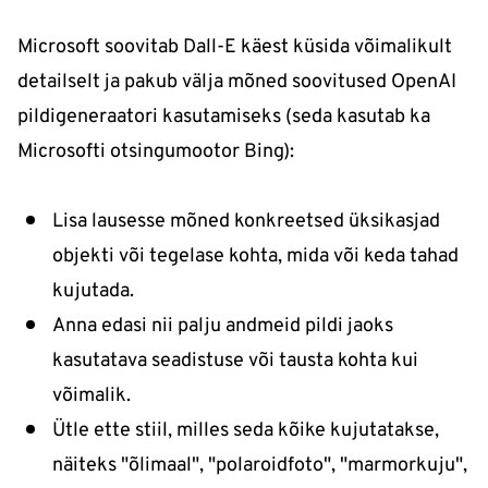
Microsoft soovitab Dall-E käest küsida võimalikult
detailselt ja pakub välja mõned soovitused OpenAI
pildigeneraatori kasutamiseks (seda kasutab ka
Microsofti otsingumootor Bing):
Lisa lausesse mõned konkreetsed üksikasjad
objekti või tegelase kohta, mida või keda tahad
kujutada.
Anna edasi nii palju andmeid pildi jaoks
kasutatava seadistuse või tausta kohta kui
võimalik.
Ütle ette stiil, milles seda kõike kujutatakse,
näiteks "õlimaal", "polaroidfoto", "marmorkuju",