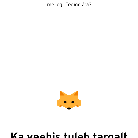
meilegi. Teeme ära?
Ka veebis tuleb targalt