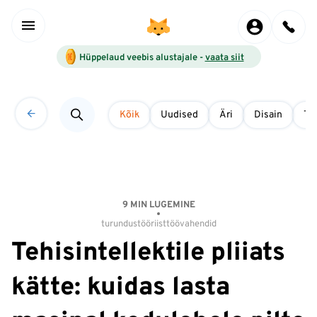
Hüppelaud veebis alustajale -
vaata siit
Kõik
Uudised
Äri
Disain
Tö
9 MIN LUGEMINE
turundus
tööriist
töövahendid
Tehisintellektile pliiats
kätte: kuidas lasta