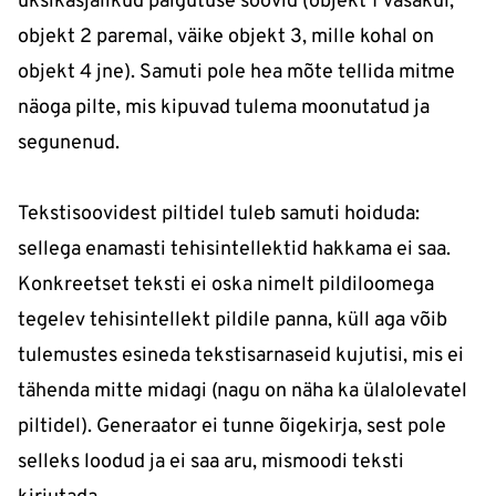
üksikasjalikud paigutuse soovid (objekt 1 vasakul,
objekt 2 paremal, väike objekt 3, mille kohal on
objekt 4 jne). Samuti pole hea mõte tellida mitme
näoga pilte, mis kipuvad tulema moonutatud ja
segunenud.
Tekstisoovidest piltidel tuleb samuti hoiduda:
sellega enamasti tehisintellektid hakkama ei saa.
Konkreetset teksti ei oska nimelt pildiloomega
tegelev tehisintellekt pildile panna, küll aga võib
tulemustes esineda tekstisarnaseid kujutisi, mis ei
tähenda mitte midagi (nagu on näha ka ülalolevatel
piltidel). Generaator ei tunne õigekirja, sest pole
selleks loodud ja ei saa aru, mismoodi teksti