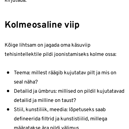
kirjutada.
Kolmeosaline viip
Kõige lihtsam on jagada oma käsuviip
tehisintellektile pildi joonistamiseks kolme ossa:
Teema: millest räägib kujutatav pilt ja mis on
seal näha?
Detailid ja ümbrus: millised on pildil kujutatavad
detailid ja milline on taust?
Stiil, kunstiliik, meedia: lõpetuseks saab
defineerida filtrid ja kunstistiilid, millega
määratakse ära pildi välimus.