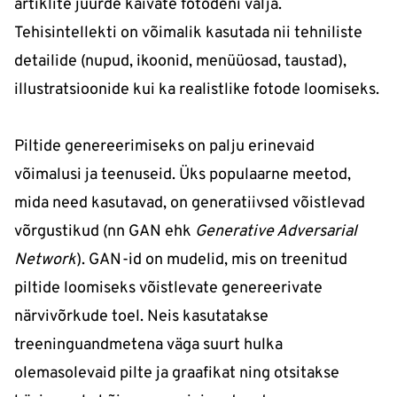
artiklite juurde käivate fotodeni välja.
Tehisintellekti on võimalik kasutada nii tehniliste
detailide (nupud, ikoonid, menüüosad, taustad),
illustratsioonide kui ka realistlike fotode loomiseks.
Piltide genereerimiseks on palju erinevaid
võimalusi ja teenuseid. Üks populaarne meetod,
mida need kasutavad, on generatiivsed võistlevad
võrgustikud (nn GAN ehk
Generative Adversarial
Network
). GAN-id on mudelid, mis on treenitud
piltide loomiseks võistlevate genereerivate
närvivõrkude toel. Neis kasutatakse
treeninguandmetena väga suurt hulka
olemasolevaid pilte ja graafikat ning otsitakse