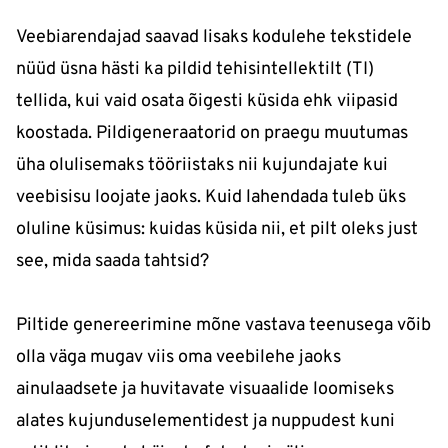
Veebiarendajad saavad lisaks kodulehe tekstidele
nüüd üsna hästi ka pildid tehisintellektilt (TI)
tellida, kui vaid osata õigesti küsida ehk viipasid
koostada. Pildigeneraatorid on praegu muutumas
üha olulisemaks tööriistaks nii kujundajate kui
veebisisu loojate jaoks. Kuid lahendada tuleb üks
oluline küsimus: kuidas küsida nii, et pilt oleks just
see, mida saada tahtsid?
Piltide genereerimine mõne vastava teenusega võib
olla väga mugav viis oma veebilehe jaoks
ainulaadsete ja huvitavate visuaalide loomiseks
alates kujunduselementidest ja nuppudest kuni