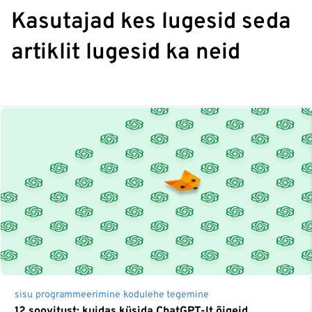
Kasutajad kes lugesid seda
artiklit lugesid ka neid
sisu
programmeerimine
kodulehe tegemine
12 soovitust: kuidas küsida ChatGPT-lt õigeid