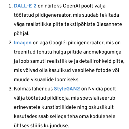
DALL-E 2
on näiteks OpenAI poolt välja
töötatud pildigeneraator, mis suudab tekitada
väga realistlikke pilte tekstipõhiste ülesannete
põhjal.
Imagen
on aga Google´i pildigeneraator, mis on
treenitud tohutu hulga piltide andmekogumiga
ja loob samuti realistlikke ja detailirohkeid pilte,
mis võivad olla kasulikud veebilehe fotode või
muude visuaalide loomiseks.
Kolmas lahendus
StyleGAN2
on Nvidia poolt
välja töötatud pildilooja, mis spetsialiseerub
erinevatele kunstistiilidele ning oskuslikult
kasutades saab sellega teha oma kodulehele
ühtses stiilis kujunduse.