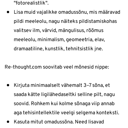
"fotorealistlik".
Lisa muid vajalikke omadussõnu, mis määravad
pildi meeleolu, nagu näiteks pildistamiskohas
valitsev ilm, värvid, mängulisus, rõõmus
meeleolu, minimalism, geomeetria, elav,
dramaatiline, kunstlik, tehnitsistlik jne.
Re-thought.com soovitab veel mõnesid nippe:
Kirjuta minimaalselt vähemalt 3–7 sõna, et
saada kätte ligilähedaseltki selline pilt, nagu
soovid. Rohkem kui kolme sõnaga viip annab
aga tehisintellektile veelgi selgema konteksti.
Kasuta mitut omadussõna. Need lisavad