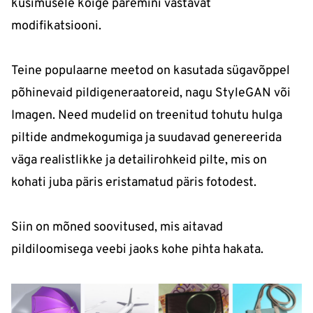
küsimusele kõige paremini vastavat
modifikatsiooni.
Teine populaarne meetod on kasutada sügavõppel
põhinevaid pildigeneraatoreid, nagu StyleGAN või
Imagen. Need mudelid on treenitud tohutu hulga
piltide andmekogumiga ja suudavad genereerida
väga realistlikke ja detailirohkeid pilte, mis on
kohati juba päris eristamatud päris fotodest.
Siin on mõned soovitused, mis aitavad
pildiloomisega veebi jaoks kohe pihta hakata.