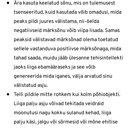
Ära kasuta keelatud sõnu, mis on tulemusest
tsenseeritud, kuid kasutada võib omadusi, mida
peaks pildi juures välistama, nii-öelda
negatiivseid märksõnu võib viipa lisada. Samas
peaksid välistavad märksõnad olema toetatud
sellele vastanduva positiivse märksõnaga, mida
tahad saada, muidu jääb ülesanne tehisintellekti
jaoks liiga ebamääraseks ja see võib
genereerida mida iganes, välja arvatud sinu
välistatud asju.
Telli pildile mitte rohkem kui kolm põhiobjekti.
Liiga palju asju võivad tekitada veidraid
moonutusi nagu kokku sulanud kehad, liiga
palju käsi, jalgu või sõrmesid või mõne ehitise