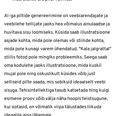
AI-ga piltide genereerimine on veebiarendajate ja
veebilehe tellijate jaoks hea võimalus ainulaadse ja
huvitava sisu loomiseks. Küsida saab illustratsioone
asjade kohta, mida pole olemas või stiilide kohta,
mida pole kunagi varem ühendatud. "Kala jalgrattal"
stiilis fotod pole mingiks probleemiks. Seega saab
oma kodulehe jaoks illustratsioone, mida kuskil
mujal pole ning oskuslikult küsides võib just
selliseid pilte saada, mis sobiksid ideaalselt veebi
sisuga. Tehisintellektiga tasub katsetada ning kuigi
esimene proov võib välja näha hoopis teistsugune,
kui ootasid, on võimalik viipa täiustades liikuda
ideaalile aina lähemale.