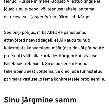
teinud. Kui see inimene klõpsab AI antud lingile ja
jõuab sinu e-poodi või teenuse lehele, on tema
ostukavatsus (
buyer intent
) äärmiselt kõrge.
See ongi põhjus, miks AINO-le panustanud
ettevõtted näevad sageli, et AI kaudu tulnud
külastajate konversioonimäär (ostude või päringute
protsent) võib olla kordades kõrgem kui tavalisel
Facebooki reklaamil. Sa ei pea enam kliendi
tähelepanu eest võitlema. Sa oled juba tunnistatud
parimaks vastuseks tema konkreetsele probleemile.
Sinu järgmine samm