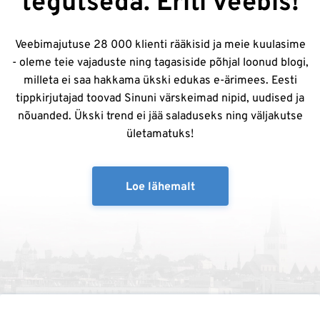
tegutseda. Eriti veebis!
Veebimajutuse 28 000 klienti rääkisid ja meie kuulasime
- oleme teie vajaduste ning tagasiside põhjal loonud blogi,
milleta ei saa hakkama ükski edukas e-ärimees. Eesti
tippkirjutajad toovad Sinuni värskeimad nipid, uudised ja
nõuanded. Ükski trend ei jää saladuseks ning väljakutse
ületamatuks!
Loe lähemalt