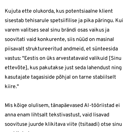
Kujuta ette olukorda, kus potentsiaalne klient
sisestab tehisarule spetsiifilise ja pika päringu. Kui
varem valitses seal sinu brändi osas vaikus ja
soovitati vaid konkurente, siis nüüd on masinal
piisavalt struktureeritud andmeid, et sünteesida
vastus: "Eestis on üks arvestatavaid valikuid [Sinu
ettevõte], kus pakutakse just seda lahendust ning
kasutajate tagasiside põhjal on tarne stabiilselt
kiire."
Mis kõige olulisem, tänapäevased AI-tööriistad ei
anna enam lihtsalt tekstivastust, vaid lisavad
soovituse juurde klikitava viite (tsitaadi) otse sinu