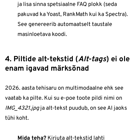
ja lisa sinna spetsiaalne FAQ plokk (seda
pakuvad ka Yoast, RankMath kui ka Spectra).
See genereerib automaatselt taustale
masinloetava koodi.
4. Piltide alt-tekstid (
Alt-tags
) ei ole
enam igavad märksõnad
2026. aasta tehisaru on multimodaalne ehk see
vaatab ka pilte. Kui su e-poe toote pildi nimi on
IMG_4321.jpg
ja alt-tekst puudub, on see AI jaoks
tühi koht.
Mida teha?
Kirjuta alt-tekstid lahti