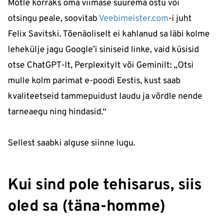
Mõtle korraks oma viimase suurema ostu või
otsingu peale, soovitab
Veebimeister.com
-i juht
Felix Savitski. Tõenäoliselt ei kahlanud sa läbi kolme
lehekülje jagu Google’i siniseid linke, vaid küsisid
otse ChatGPT-lt, Perplexitylt või Geminilt: „Otsi
mulle kolm parimat e-poodi Eestis, kust saab
kvaliteetseid tammepuidust laudu ja võrdle nende
tarneaegu ning hindasid.“
Sellest saabki alguse siinne lugu.
Kui sind pole tehisarus, siis
oled sa (täna-homme)