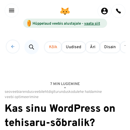
Hüppelaud veebis alustajale -
vaata siit
Kõik
Uudised
Äri
Disain
Tö
7 MIN LUGEMINE
seo
veebiarendus
veebileht
digiturundus
kodulehe haldamine
veebi optimeerimine
Kas sinu WordPress on
tehisaru-sõbralik?