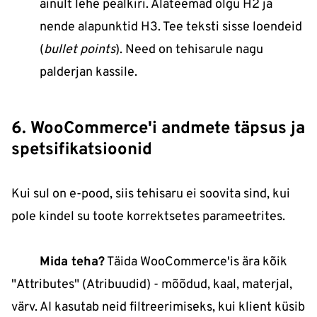
ainult lehe pealkiri. Alateemad olgu H2 ja
nende alapunktid H3. Tee teksti sisse loendeid
(
bullet points
). Need on tehisarule nagu
palderjan kassile.
6. WooCommerce'i andmete täpsus ja
spetsifikatsioonid
Kui sul on e-pood, siis tehisaru ei soovita sind, kui
pole kindel su toote korrektsetes parameetrites.
Mida teha?
Täida WooCommerce'is ära kõik
"Attributes" (Atribuudid) - mõõdud, kaal, materjal,
värv. AI kasutab neid filtreerimiseks, kui klient küsib