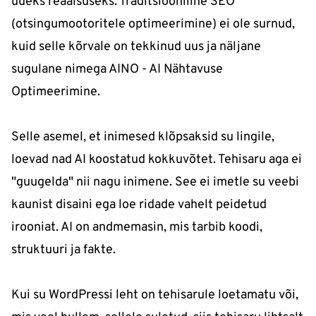
uueks reaalsuseks. Traditsiooniline SEO
(otsingumootoritele optimeerimine) ei ole surnud,
kuid selle kõrvale on tekkinud uus ja näljane
sugulane nimega AINO - AI Nähtavuse
Optimeerimine.
Selle asemel, et inimesed klõpsaksid su lingile,
loevad nad AI koostatud kokkuvõtet. Tehisaru aga ei
"guugelda" nii nagu inimene. See ei imetle su veebi
kaunist disaini ega loe ridade vahelt peidetud
irooniat. AI on andmemasin, mis tarbib koodi,
struktuuri ja fakte.
Kui su WordPressi leht on tehisarule loetamatu või,