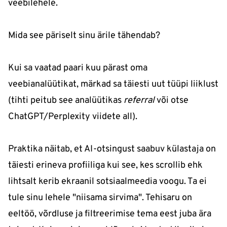
veebilehele.
Mida see päriselt sinu ärile tähendab?
Kui sa vaatad paari kuu pärast oma
veebianalüütikat, märkad sa täiesti uut tüüpi liiklust
(tihti peitub see analüütikas
referral
või otse
ChatGPT/Perplexity viidete all).
Praktika näitab, et AI-otsingust saabuv külastaja on
täiesti erineva profiiliga kui see, kes scrollib ehk
lihtsalt kerib ekraanil sotsiaalmeedia voogu. Ta ei
tule sinu lehele "niisama sirvima". Tehisaru on
eeltöö, võrdluse ja filtreerimise tema eest juba ära