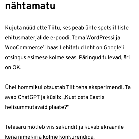
nähtamatu
Kujuta nüüd ette Tiitu, kes peab ühte spetsiifiliste
ehitusmaterjalide e-poodi. Tema WordPressi ja
WooCommerce’i baasil ehitatud leht on Google'i
otsingus esimese kolme seas. Päringud tulevad, äri
on OK.
Ühel hommikul otsustab Tiit teha eksperimendi. Ta
avab ChatGPT ja küsib: „Kust osta Eestis
helisummutavaid plaate?“
Tehisaru mõtleb viis sekundit ja kuvab ekraanile
kena nimekirja kolme konkurendiga.