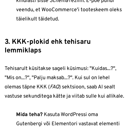
kindlasti sisse
Schema
režiim. E-poe puhul
veendu, et WooCommerce'i tooteskeem oleks
täielikult täidetud.
3. KKK-plokid ehk tehisaru
lemmiklaps
Tehisarult küsitakse sageli küsimusi: "Kuidas...?",
"Mis on...?", "Palju maksab...?". Kui sul on lehel
olemas täpne KKK (
FAQ
) sektsioon, saab AI sealt
vastuse sekunditega kätte ja viitab sulle kui allikale.
Mida teha?
Kasuta WordPressi oma
Gutenbergi või Elementori vastavat elementi