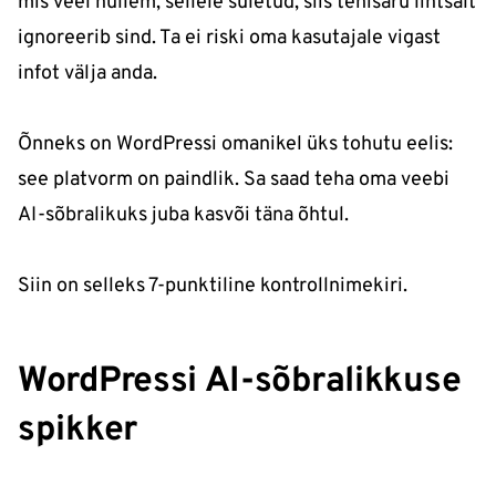
mis veel hullem, sellele suletud, siis tehisaru lihtsalt
ignoreerib sind. Ta ei riski oma kasutajale vigast
infot välja anda.
Õnneks on WordPressi omanikel üks tohutu eelis:
see platvorm on paindlik. Sa saad teha oma veebi
AI-sõbralikuks juba kasvõi täna õhtul.
Siin on selleks 7-punktiline kontrollnimekiri.
WordPressi AI-sõbralikkuse
spikker