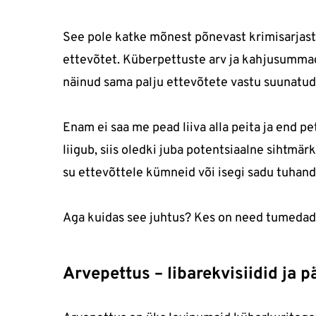
See pole katke mõnest põnevast krimisarjast,
ettevõtet. Küberpettuste arv ja kahjusummad
näinud sama palju ettevõtete vastu suunatud
Enam ei saa me pead liiva alla peita ja end pe
liigub, siis oledki juba potentsiaalne sihtmärk
su ettevõttele kümneid või isegi sadu tuhand
Aga kuidas see juhtus? Kes on need tumedad 
Arvepettus – libarekvisiidid ja p