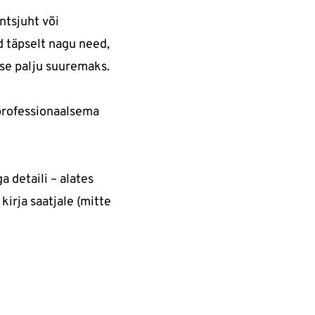
ntsjuht või
ad täpselt nagu need,
se palju suuremaks.
 professionaalsema
ga detaili – alates
 kirja saatjale (mitte