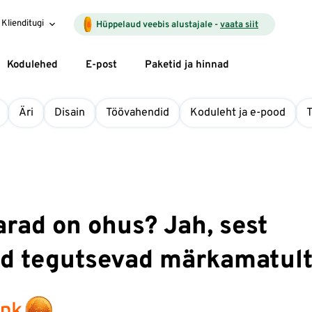
Klienditugi
Hüppelaud veebis alustajale -
vaata siit
Kodulehed
E-post
Paketid ja hinnad
Äri
Disain
Töövahendid
Koduleht ja e-pood
arad on ohus? Jah, sest
ad tegutsevad märkamatul