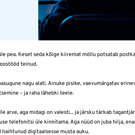
üle pea. Keset seda kõige kiiremat möllu potsatab postkas
 koostööd teinud.
amasugune nagu alati. Ainuke pisike, vaevumärgatav erine
tsemine – ja raha lähebki teele.
le arve, aga midagi on valesti... ja järsku tärkab tagantjä
e telefonitsi üle kinnitama. Aga nüüd on juba hilja, ena
d haihtunud digitaalsesse musta auku.