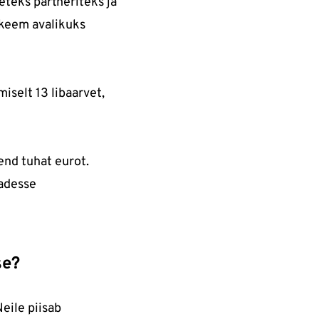
teks partneriteks ja
uskeem avalikuks
iselt 13 libaarvet,
end tuhat eurot.
dadesse
se?
eile piisab