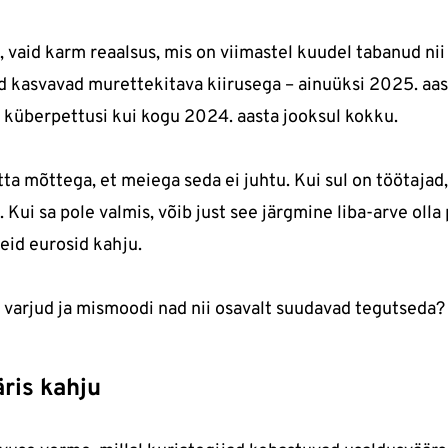
 vaid karm reaalsus, mis on viimastel kuudel tabanud ni
 kasvavad murettekitava kiirusega – ainuüksi 2025. aa
 küberpettusi kui kogu 2024. aasta jooksul kokku.
tta mõttega, et meiega seda ei juhtu. Kui sul on töötajad,
. Kui sa pole valmis, võib just see järgmine liba-arve olla
eid eurosid kahju.
varjud ja mismoodi nad nii osavalt suudavad tegutseda
äris kahju