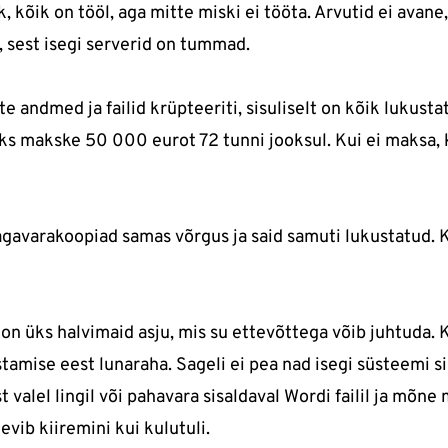
kõik on tööl, aga mitte miski ei tööta. Arvutid ei avane, f
 sest isegi serverid on tummad.
te andmed ja failid krüpteeriti, sisuliselt on kõik lukus
eks makske 50 000 eurot 72 tunni jooksul. Kui ei maksa,
 tagavarakoopiad samas võrgus ja said samuti lukustatud.
 on üks halvimaid asju, mis su ettevõttega võib juhtuda.
amise eest lunaraha. Sageli ei pea nad isegi süsteemi s
 valel lingil või pahavara sisaldaval Wordi failil ja mõne
vib kiiremini kui kulutuli.