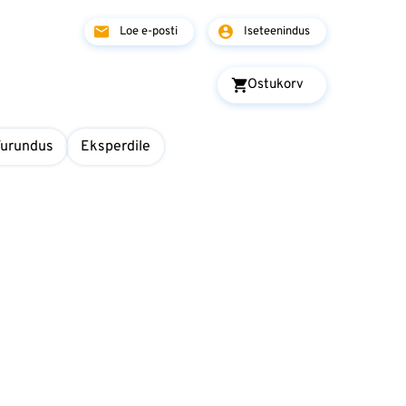
Loe e-posti
Iseteenindus
Ostukorv
Turundus
Eksperdile
t