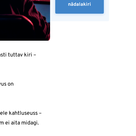
nädalakiri
ti tuttav kiri –
vus on
rele kahtluseuss –
m ei aita midagi.