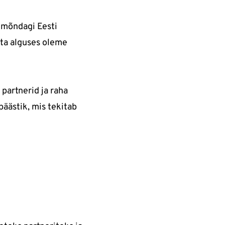
i mõndagi Eesti
sta alguses oleme
 partnerid ja raha
 päästik, mis tekitab
?