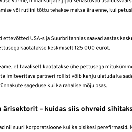
use vorme, millal kurjategijad kehastuvad usaldusväärse
tamise või rutiini tõttu tehakse makse ära enne, kui pet
 ettevõtted USA-s ja Suurbritannias saavad aastas keskm
ettusega kaotatakse keskmiselt 125 000 eurot.
ga teame, et tavaliselt kaotatakse ühe pettusega mitukümm
te imiteeritava partneri rollist võib kahju ulatuda ka sa
 rünnakute sageduse kui ka rahalise mõju osas.
a ärisektorit – kuidas siis ohvreid sihitak
 nii suuri korporatsioone kui ka pisikesi perefirmasid. N