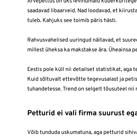
Arvepettus on üks levinumaid küberkuritegev
saadavad libaarveid. Nad loodavad, et kiirus
tuleb. Kahjuks see toimib päris hästi.
Rahvusvahelised uuringud näitavad, et suured
millest üheksa ka makstakse ära. Üheainsa p
Eestis pole küll nii detailset statistikat, a
Kuid sõltuvalt ettevõtte tegevusalast ja petis
tuhandetesse. Trend on selgelt tõusuteel nii
Petturid ei vali firma suurust eg
Võib tunduda uskumatuna, aga petturid sihivad