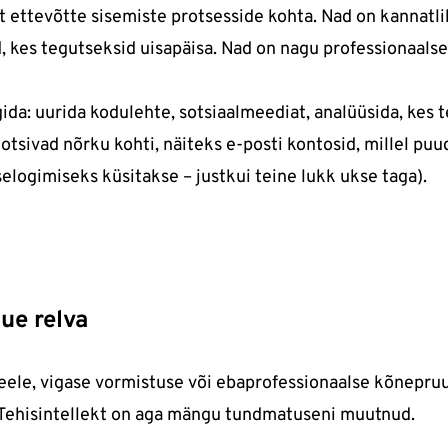
ost ettevõtte sisemiste protsesside kohta. Nad on kannatl
d, kes tegutseksid uisapäisa. Nad on nagu professionaalse
da: uurida kodulehte, sotsiaalmeediat, analüüsida, kes t
otsivad nõrku kohti, näiteks e-posti kontosid, millel p
selogimiseks küsitakse – justkui teine lukk ukse taga).
uue relva
eele, vigase vormistuse või ebaprofessionaalse kõnepruu
i. Tehisintellekt on aga mängu tundmatuseni muutnud.