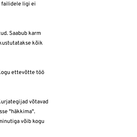
ailidele ligi ei
tatud. Saabub karm
 kustutatakse kõik
 Kogu ettevõtte töö
 Kurjategijad võtavad
isse "häkkima".
 minutiga võib kogu