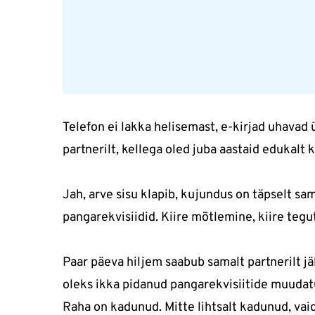
Telefon ei lakka helisemast, e-kirjad uhavad 
partnerilt, kellega oled juba aastaid edukalt
Jah, arve sisu klapib, kujundus on täpselt s
pangarekvisiidid. Kiire mõtlemine, kiire tegu
Paar päeva hiljem saabub samalt partnerilt jäl
oleks ikka pidanud pangarekvisiitide muudatus
Raha on kadunud. Mitte lihtsalt kadunud, vai