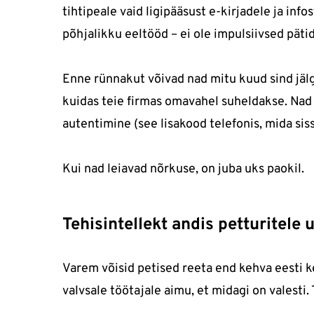
tihtipeale vaid ligipääsust e-kirjadele ja inf
põhjalikku eeltööd – ei ole impulsiivsed päti
Enne rünnakut võivad nad mitu kuud sind jälgi
kuidas teie firmas omavahel suheldakse. Nad 
autentimine (see lisakood telefonis, mida sis
Kui nad leiavad nõrkuse, on juba uks paokil.
Tehisintellekt andis petturitele 
Varem võisid petised reeta end kehva eesti k
valvsale töötajale aimu, et midagi on valest