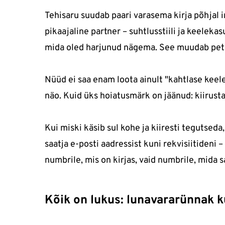
Tehisaru suudab paari varasema kirja põhjal i
pikaajaline partner – suhtlusstiili ja keelekas
mida oled harjunud nägema. See muudab petu
Nüüd ei saa enam loota ainult "kahtlase kee
näo. Kuid üks hoiatusmärk on jäänud: kiirusta
Kui miski käsib sul kohe ja kiiresti tegutseda, 
saatja e-posti aadressist kuni rekvisiitideni –
numbrile, mis on kirjas, vaid numbrile, mida sa
Kõik on lukus: lunavararünnak 