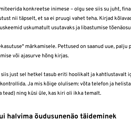
miteerida konkreetse inimese – olgu see siis su juht, fina
utust nii täpselt, et sa ei pruugi vahet teha. Kirjad kõlav
skeemid uskumatult usutavaks ja libastumise tõenäosu
lekasutuse" märkamisele. Pettused on saanud uue, palju
mise või ajasurve hõng kirjas.
siis just sel hetkel tasub eriti hoolikalt ja kahtlustavalt i
 kontrollida. Ja mis kõige olulisem: võta telefon ja helista
 tead) ning küsi üle, kas kiri oli ikka temalt.
kui halvima õudusunenäo täideminek