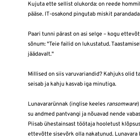
Kujuta ette sellist olukorda: on reede hommik, 
pääse. IT-osakond pingutab miskit parandada,
Paari tunni pärast on asi selge – kogu ettevõt
sõnum: "Teie failid on lukustatud. Taastamis
jäädavalt."
Millised on siis varuvariandid? Kahjuks olid
seisab ja kahju kasvab iga minutiga.
Lunavararünnak (inglise keeles
ransomware
)
su andmed pantvangi ja nõuavad nende vabast
Piisab ühestainsast töötaja hooletust klõpsust
ettevõtte sisevõrk olla nakatunud. Lunavara le