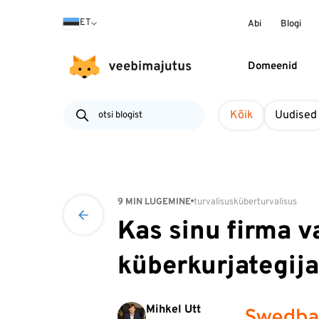
ET
Abi
Blogi
Domeenid
Kõik
Uudised
9 MIN LUGEMINE
turvalisus
küberturvalisus
Kas sinu firma v
küberkurjategij
Mihkel Utt