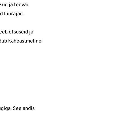
ikud ja teevad
d luurajad.
eeb otsuseid ja
uudub kaheastmeline
giga. See andis