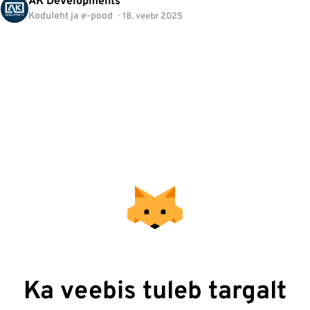
AK Developments
Koduleht ja e-pood
18. veebr 2025
Ka veebis tuleb targalt