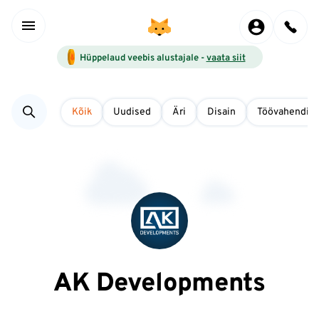
Hüppelaud veebis alustajale -
vaata siit
Kõik
Uudised
Äri
Disain
Töövahendid
AK Developments