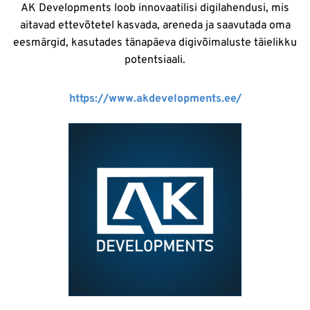
AK Developments loob innovaatilisi digilahendusi, mis
aitavad ettevõtetel kasvada, areneda ja saavutada oma
eesmärgid, kasutades tänapäeva digivõimaluste täielikku
potentsiaali.
https://www.akdevelopments.ee/